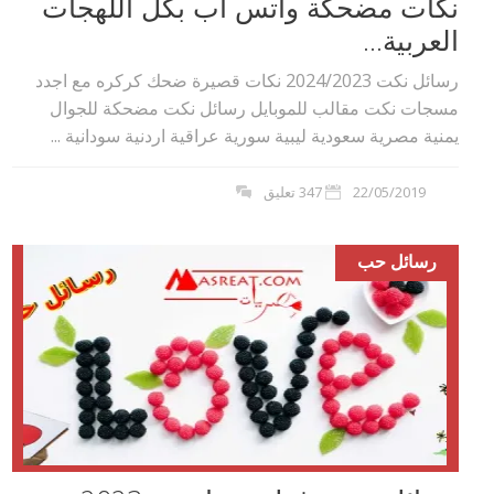
نكات مضحكة واتس آب بكل اللهجات
العربية...
رسائل نكت 2024/2023 نكات قصيرة ضحك كركره مع اجدد
مسجات نكت مقالب للموبايل رسائل نكت مضحكة للجوال
يمنية مصرية سعودية ليبية سورية عراقية اردنية سودانية ...
22/05/2019
347 تعليق
رسائل حب