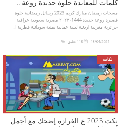
كلمات للمعايدة حلوة جديدة روعة...
مسجات رمضان مبارك كريم 2023 رسائل رمضانية حلوة
قصيرة روعة جديدة 1444-٢٠٢۳ مصرية سعودية عراقية
جزائرية مغربية اردنية ليبية عمانية يمنية سودانية قطرية ا...
13/04/2021
118 تعليق
نكات
نكت 2023 ع الفرازة إضحك مع أجمل