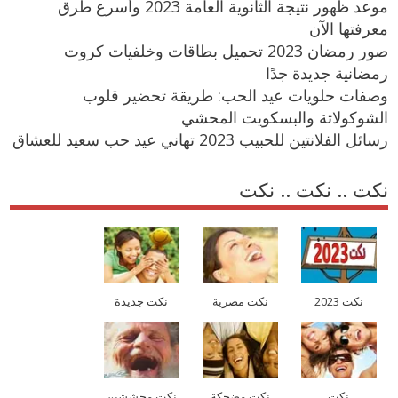
موعد ظهور نتيجة الثانوية العامة 2023 وأسرع طرق
معرفتها الآن
صور رمضان 2023 تحميل بطاقات وخلفيات كروت
رمضانية جديدة جدًا
وصفات حلويات عيد الحب: طريقة تحضير قلوب
الشوكولاتة والبسكويت المحشي
رسائل الفلانتين للحبيب 2023 تهاني عيد حب سعيد للعشاق
نكت .. نكت .. نكت
نكت 2023
نكت مصرية
نكت جديدة
نكت
نكت مضحكة
نكت محششين