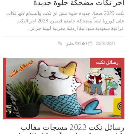
آخر نكات مضحكة حلوة جديدة
نكت 2023 ضحك جديدة حلوة مش اي نكت والسلام لانها نكات
على كورونا ايضاً مضحكة جامدة قصيرة 2023 اخر النكت
عراقية سعودية سودانية اردنية مغربية ليبية جزائر...
20/02/2021
1�935 تعليق
رسائل نكت
رسائل نكت 2023 مسجات مقالب