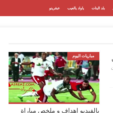
بلد البنات
ياواد يالعيب
عبقرينو
مباريات اليوم
ن
بالفيديو اهداف و ملخص مباراة