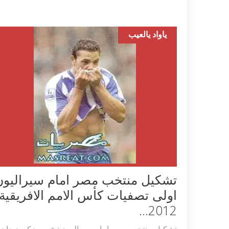
ياواد يالعيب
تشكيل منتخب مصر امام سيراليون
اولى تصفيات كأس الامم الافريقية
2012...