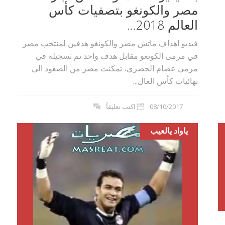
مصر والكونغو بتصفيات كأس
العالم 2018...
فيديو اهداف ماتش مصر والكونغو هدفين لمنتخب مصر
في مرمى الكونغو مقابل هدف واحد تم تسجيله في
مرمى عصام الحضري، تمكنت مصر من الصعود الى
نهائيات كأس العال...
08/10/2017
اكتب تعليقاً
ياواد يالعيب
بوي مع
وصفات أكلات عيد راس السنة الميلادية
والميلاد المجيد الكريسما...