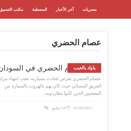
مصريات
آخر الأخبار
المصطبة
مكتب التنسيق
عصام الحضري
حادث عصام الحضري في السودان
ياواد يالعيب
عصام الحضري تعرض لحادث بسيارته عقب انتهاء مرا
الفريق المسائي حيث كان يهم بالهروب بالسيارة من
المعجبين الذين كانوا يطاردونه...
01/05/2011
14 تعليق