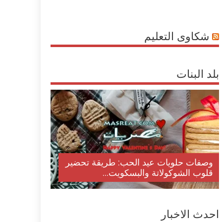
شكاوى التعليم
بلد البنات
وصفات حلويات عيد الحب: طريقة تحضير
قلوب الشوكولاتة والبسكويت...
احدث الاخبار