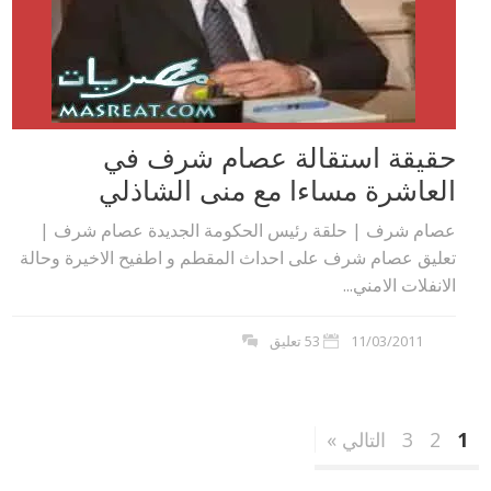
حقيقة استقالة عصام شرف في
العاشرة مساءا مع منى الشاذلي
عصام شرف | حلقة رئيس الحكومة الجديدة عصام شرف |
تعليق عصام شرف على احداث المقطم و اطفيح الاخيرة وحالة
الانفلات الامني...
11/03/2011
53 تعليق
1
2
3
التالي »