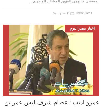
المعيشي واليومي المهين للمواطن المصري ‏...
29/08/2011
11 تعليق
اخبار مصر اليوم
عمرو اديب : عصام شرف ليس عمر بن