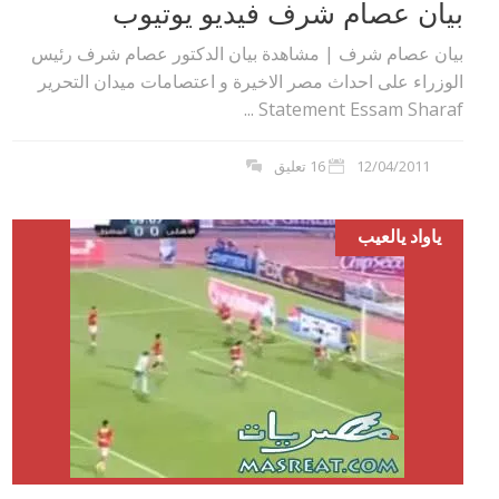
بيان عصام شرف فيديو يوتيوب
بيان عصام شرف | مشاهدة بيان الدكتور عصام شرف رئيس
الوزراء على احداث مصر الاخيرة و اعتصامات ميدان التحرير
Statement Essam Sharaf ...
12/04/2011
16 تعليق
ياواد يالعيب