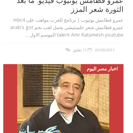
عمرو قطامش يوتيوب فيديو: ما بعد
الثورة شعر المزز
عمرو قطامش يوتيوب | برنامج للعرب مواهب على mbc4
عمرو قطامش شعر حلمنتيشي يحمل لقب نجم arab's got
talent Amr Katamesh youtube الموسم الاول ...
01/03/2011
11 تعليق
اخبار مصر اليوم