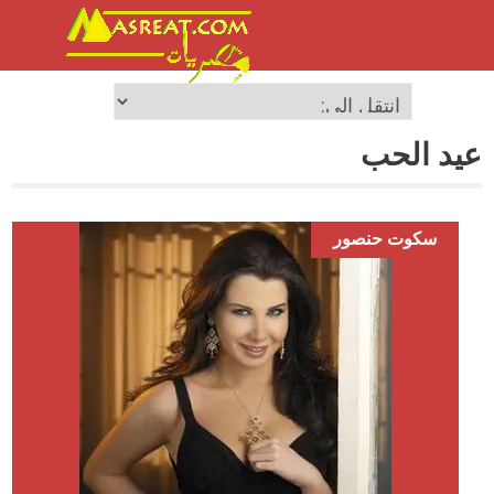
عيد الحب
سكوت حنصور