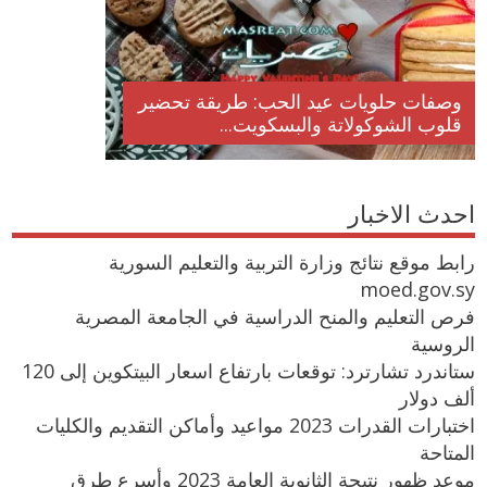
وصفات حلويات عيد الحب: طريقة تحضير
قلوب الشوكولاتة والبسكويت...
احدث الاخبار
رابط موقع نتائج وزارة التربية والتعليم السورية
moed.gov.sy
فرص التعليم والمنح الدراسية في الجامعة المصرية
الروسية
ستاندرد تشارترد: توقعات بارتفاع اسعار البيتكوين إلى 120
ألف دولار
اختبارات القدرات 2023 مواعيد وأماكن التقديم والكليات
المتاحة
موعد ظهور نتيجة الثانوية العامة 2023 وأسرع طرق