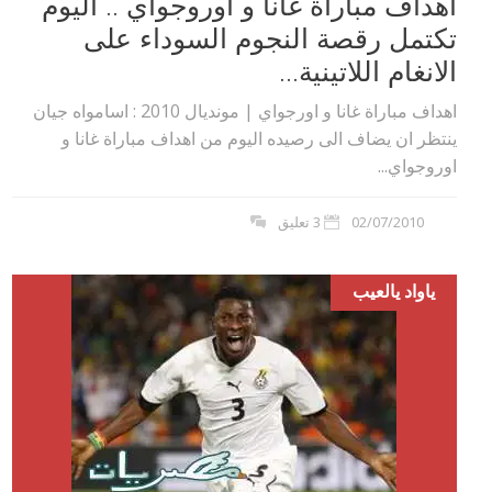
اهداف مباراة غانا و اوروجواي .. اليوم
تكتمل رقصة النجوم السوداء على
الانغام اللاتينية...
اهداف مباراة غانا و اورجواي | مونديال 2010 : اسامواه جيان
ينتظر ان يضاف الى رصيده اليوم من اهداف مباراة غانا و
اوروجواي...
02/07/2010
3 تعليق
ياواد يالعيب