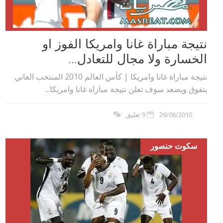
نتيجة مباراة غانا وامريكا الفوز او
الخسارة ولا مجال للتعادل...
نتيجة مباراة غانا وامريكا | كأس العالم 2010 المنتخب الغاني
يتفوق ويصعد سوف تعلن نتيجة مباراة غانا وامريكا...
26/06/2010
9 تعليق
سكوت حنصور