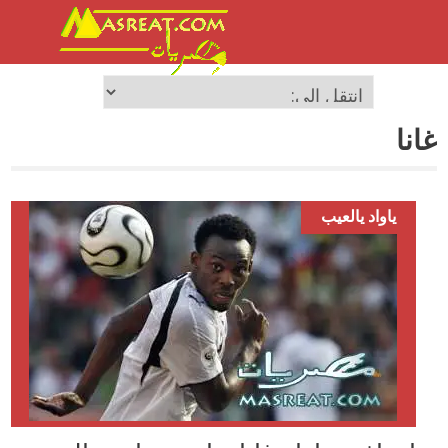
غانا
ياواد يالعيب