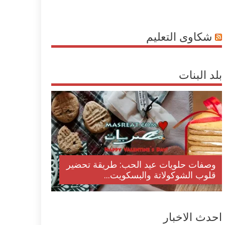
شكاوى التعليم
بلد البنات
وصفات حلويات عيد الحب: طريقة تحضير
قلوب الشوكولاتة والبسكويت...
احدث الاخبار