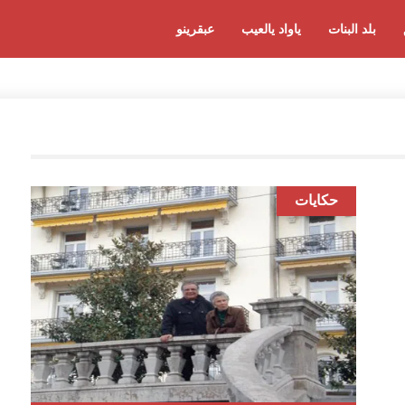
بلد البنات
ياواد يالعيب
عبقرينو
حكايات