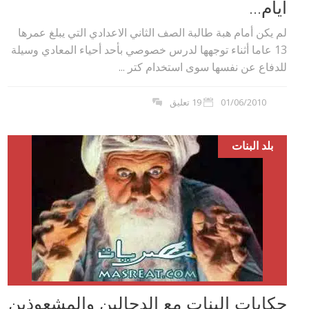
أيام...
لم يكن أمام هبة طالبة الصف الثاني الاعدادي التي يبلغ عمرها
13 عاما أثناء توجهها لدرس خصوصي بأحد أحياء المعادي وسيلة
للدفاع عن نفسها سوى استخدام كتر ...
01/06/2010
19 تعليق
بلد البنات
حكايات البنات مع الدجالين والمشعوذين