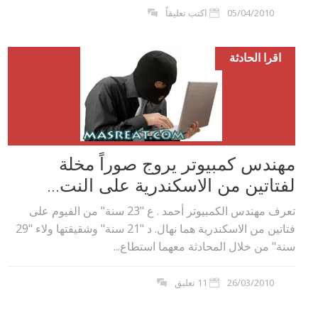
05/04/2010
اكتب تعليقاً
اقرا الحادثة
مهندس كمبيوتر يروج صوراً مخلة
لفتاتين من الاسكندرية على النت...
تعرف مهندس الكمبيوتر أحمد . ع "23 سنة" من الفيوم على
فتاتين من الاسكندرية هما نهال. د "21 سنة" وشقيقتها ولاء "29
سنة" من خلال المحادثة معهما استطاع...
26/03/2010
11 تعليق