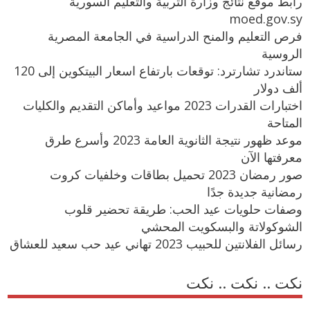
رابط موقع نتائج وزارة التربية والتعليم السورية
moed.gov.sy
فرص التعليم والمنح الدراسية في الجامعة المصرية
الروسية
ستاندرد تشارترد: توقعات بارتفاع اسعار البيتكوين إلى 120
ألف دولار
اختبارات القدرات 2023 مواعيد وأماكن التقديم والكليات
المتاحة
موعد ظهور نتيجة الثانوية العامة 2023 وأسرع طرق
معرفتها الآن
صور رمضان 2023 تحميل بطاقات وخلفيات كروت
رمضانية جديدة جدًا
وصفات حلويات عيد الحب: طريقة تحضير قلوب
الشوكولاتة والبسكويت المحشي
رسائل الفلانتين للحبيب 2023 تهاني عيد حب سعيد للعشاق
نكت .. نكت .. نكت