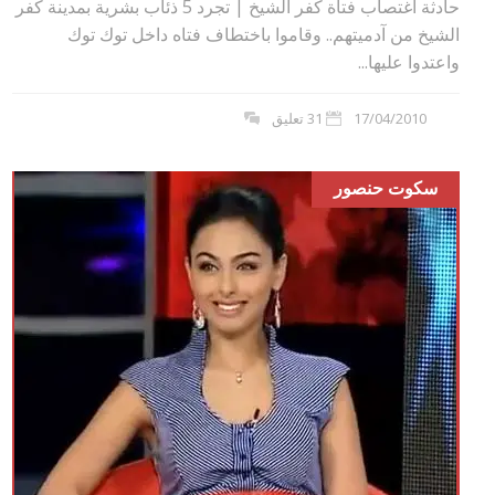
حادثة اغتصاب فتاة كفر الشيخ | تجرد 5 ذئاب بشرية بمدينة كفر
الشيخ من آدميتهم.. وقاموا باختطاف فتاه داخل توك توك
واعتدوا عليها...
17/04/2010
31 تعليق
سكوت حنصور