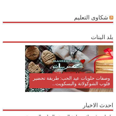
شكاوى التعليم
بلد البنات
وصفات حلويات عيد الحب: طريقة تحضير
قلوب الشوكولاتة والبسكويت...
احدث الاخبار