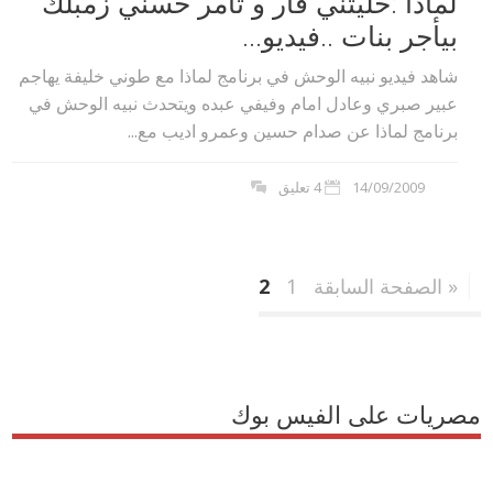
لماذا :خليتني فار و تامر حسني زمبلك
بيأجر بنات ..فيديو...
شاهد فيديو نبيه الوحش في برنامج لماذا مع طوني خليفة يهاجم
عبير صبري وعادل امام وفيفي عبده ويتحدث نبيه الوحش في
برنامج لماذا عن صدام حسين وعمرو اديب مع...
14/09/2009
4 تعليق
« الصفحة السابقة
1
2
مصريات على الفيس بوك