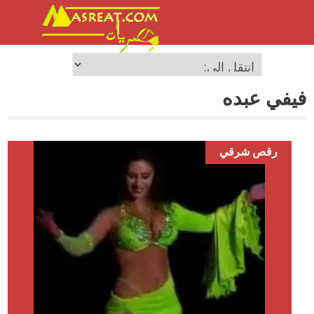
فيفي عبده
رقص شرقي