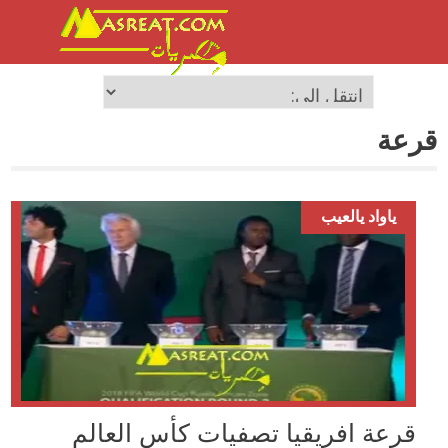
قرعة
ياواد يالعيب
قرعة افريقيا تصفيات كأس العالم