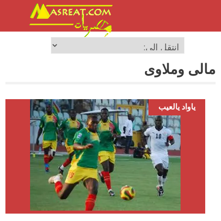
مالى وملاوى
ياواد يالعيب