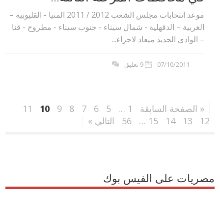
موعد انتخابات مجلس الشعب 2012 / 2011 المنيا - القليوبية –
الغربية – الدقهلية - شمال سيناء - جنوب سيناء - مطروح - قنا
– الوادي الجديد ميعاد لاجراء...
07/10/2011
9 تعليق
« الصفحة السابقة
1
…
5
6
7
8
9
10
11
12
13
14
15
…
56
التالي »
مصريات على الفيس بوك