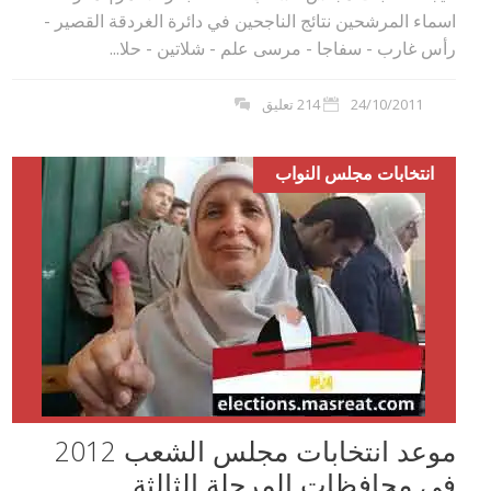
اسماء المرشحين نتائج الناجحين في دائرة الغردقة القصير -
رأس غارب - سفاجا - مرسى علم - شلاتين - حلا...
24/10/2011
214 تعليق
انتخابات مجلس النواب
موعد انتخابات مجلس الشعب 2012
في محافظات المرحلة الثالثة...