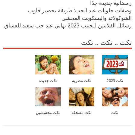
رمضانية جديدة جدًا
وصفات حلويات عيد الحب: طريقة تحضير قلوب
الشوكولاتة والبسكويت المحشي
رسائل الفلانتين للحبيب 2023 تهاني عيد حب سعيد للعشاق
نكت .. نكت .. نكت
نكت 2023
نكت مصرية
نكت جديدة
نكت
نكت مضحكة
نكت محششين