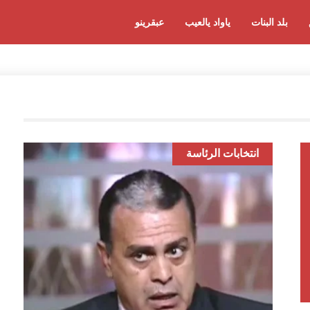
بلد البنات
ياواد يالعيب
عبقرينو
انتخابات الرئاسة