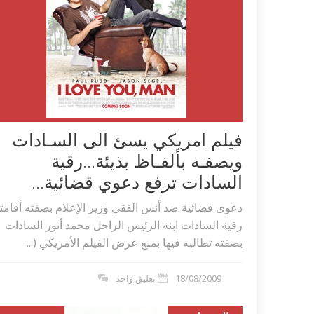
‬فيلم امريكي يسئ الى السـادات
ويصفـه بألفـاظ بذيئة…رقية
السادات ترفع دعوي قضائية...
دعوى قضائية ضد أنس الفقي وزير الإعلام بصفته‮ ‬أقامته
رقية السادات ابنة الرئيس الراحل محمد أنور السادات
بصفته تطالبه فيها بمنع عرض الفيلم الأمريكي‮ ‬(...
18/08/2009
تعليق واحد