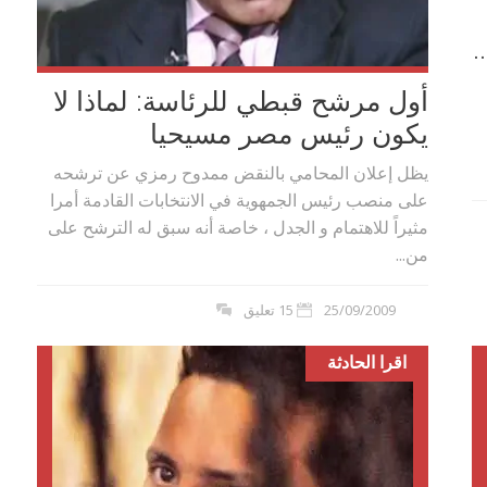
أول مرشح قبطي للرئاسة: لماذا لا
يكون رئيس مصر مسيحيا
يظل إعلان المحامي بالنقض ممدوح رمزي عن ترشحه
على منصب رئيس الجمهوية في الانتخابات القادمة أمرا
مثيراً للاهتمام و الجدل ، خاصة أنه سبق له الترشح على
من...
25/09/2009
15 تعليق
بوي مع
وصفات أكلات عيد راس السنة الميلادية
اقرا الحادثة
والميلاد المجيد الكريسما...