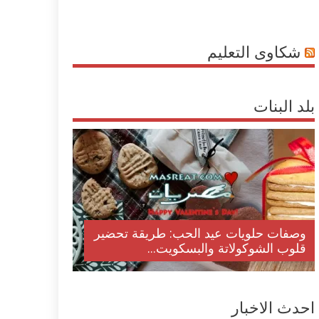
شكاوى التعليم
بلد البنات
وصفات حلويات عيد الحب: طريقة تحضير
قلوب الشوكولاتة والبسكويت...
احدث الاخبار