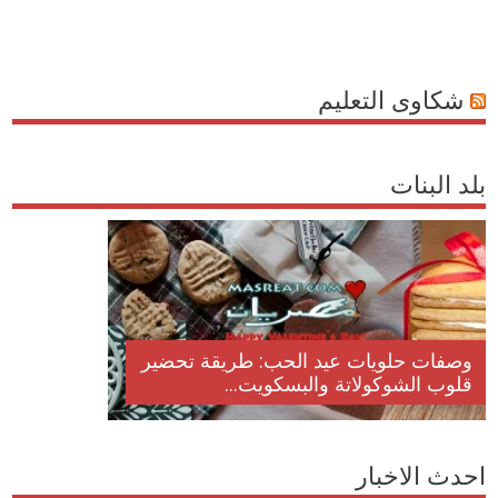
شكاوى التعليم
بلد البنات
وصفات حلويات عيد الحب: طريقة تحضير
قلوب الشوكولاتة والبسكويت...
احدث الاخبار