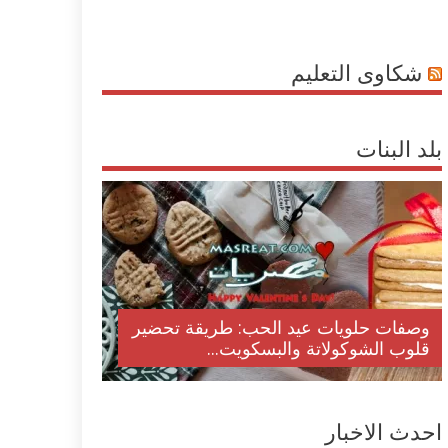
شكاوى التعليم
بلد البنات
وصفات حلويات عيد الحب: طريقة تحضير
قلوب الشوكولاتة والبسكويت...
احدث الاخبار