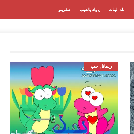
بلد البنات
ياواد يالعيب
عبقرينو
رسائل حب