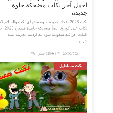
أجمل آخر نكات مضحكة حلوة
جديدة
نكت 2023 ضحك جديدة حلوة مش اي نكت والسلام لانه
نكات على كورونا ايضاً مضحكة جامد
النكت عراقية سعودية سودانية اردنية مغربية ليبية
جزائر...
20/02/2021
1�935 تعليق
نكت مساطيل
اكلات عيد الاضحى 2023 وصفات طبخ
طريقة تحضير حلاوة المولد الن
ر بالصور...
وصفات بالفيديو والصور...