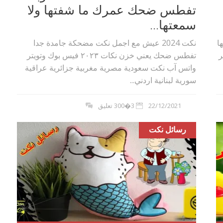
تفطس ضحك عمرك ما شفتها ولا
سمعتها...
ا
نكت 2024 عيش مع اجمل نكت مضحكة جامدة جدا
ة قصيرة 2023 اخر
تفطس ضحك يعني خزن نكات ٢٠٢۳ فيس بوك وتويتر
واتس آب نكت سعودية مصرية مغربية جزائرية عراقية
سورية لبنانية اردني...
22/12/2021
3�300 تعليق
رسائل نكت
بوي مع
وصفات أكلات عيد راس السنة الميلادية
والميلاد المجيد الكريسما...