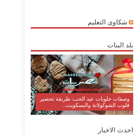
شكاوى التعليم
بلد البنات
وصفات حلويات عيد الحب: طريقة تحضير
قلوب الشوكولاتة والبسكويت...
احدث الاخبار