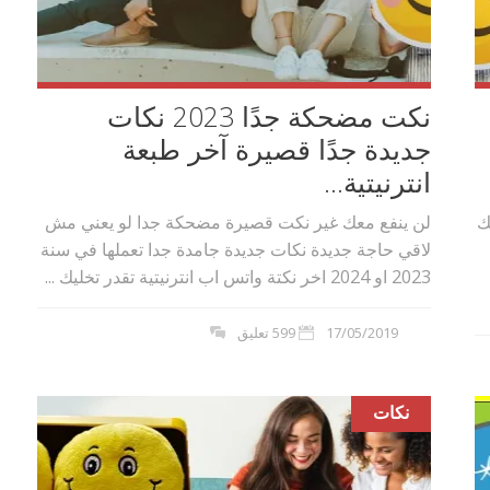
نكت مضحكة جدًا 2023 نكات
جديدة جدًا قصيرة آخر طبعة
انترنيتية...
حك
لن ينفع معك غير نكت قصيرة مضحكة جدا لو يعني مش
لاقي حاجة جديدة نكات جديدة جامدة جدا تعملها في سنة
2023 او 2024 اخر نكتة واتس اب انترنيتية تقدر تخليك ...
17/05/2019
599 تعليق
نكات