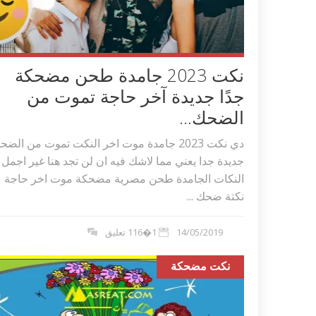
نكت 2023 جامدة طحن مضحكة
جدًا جديدة آخر حاجة تموت من
الضحك...
دي نكت 2023 جامدة موت اخر النكت تموت من الض
جديدة جدا يعني مما لاشك فيه ان لن تجد هنا غير اجمل
النكات الجامدة طحن مصرية مضحكة موت اخر حاجة
نكتة ضحك ...
14/05/2019
1�116 تعليق
نكت مضحكة