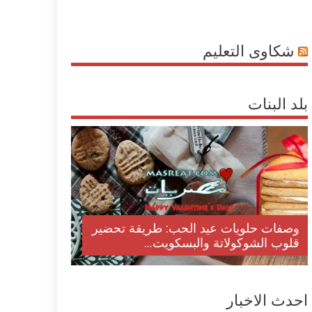
شكاوى التعليم
بلد البنات
وصفات حلويات عيد الحب: طريقة تحضير
قلوب الشوكولاتة والبسكويت...
احدث الاخبار