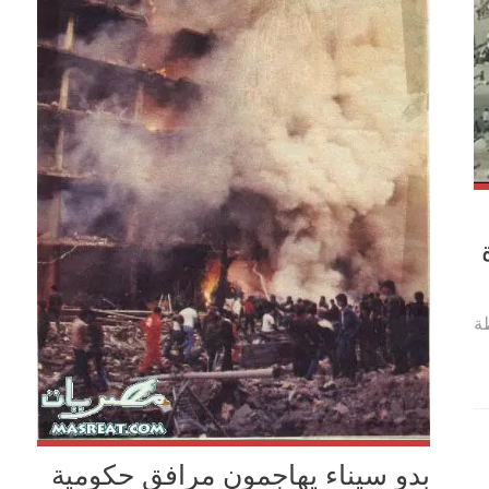
طة
بدو سيناء يهاجمون مرافق حكومية