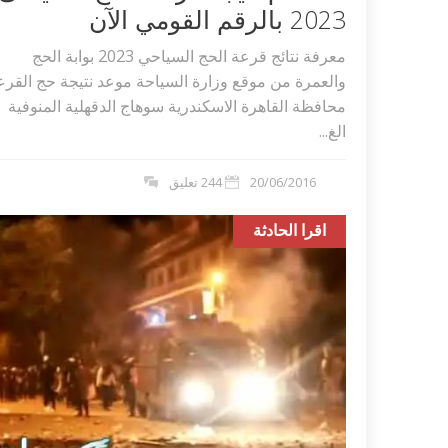
2023 بالرقم القومي الآن
معرفة نتائج قرعة الحج السياحي 2023 بوابة الحج
والعمرة من موقع وزارة السياحة موعد نتيجة حج القرع
محافظة القاهرة الاسكندرية سوهاج الدقهلية المنوفية
الغ...
20/06/2016
244 تعليق
اقرا الحادثة
اكلات عيد الاضحى 2023 وصفات طبخ
طريقة تحضير حلاوة المولد الن
ر بالصور...
وصفات بالفيديو والصور...