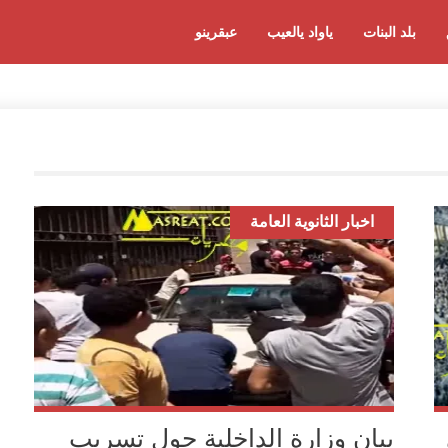
بلد البنات
ياواد يالعيب
عبقرينو
اخبار الثانوية العامة
بيان وزارة الداخلية حول تسريب