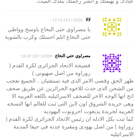
عبادك و بهيمتك و انشر رحمتك ببلدك الميت..
-
لالا
23/11/2009 12:16
يا مصراوي حتى النخاع ياوسخ وواطي
حتى النخاع اتلم احسلك وكزب بالشوية
-
مصراوي حتي النخاع
23/11/2009 00:47
فضيحة الاتحاد الجزائرى لكرة القدم (
روراوة من اصل صهيونى )
ظهر الحق وقضى الامر الذى فيه تستفتيان .. الجميع تعجب
من الشحن الذى حدث للاخوه الجزائرين عن طريق صحف
اتح انها الوجه الاخر للصحف الاسرائيليه باللغه العربيه الا
وهى جريدة الشروق اون لاين التى ثبت للعالم انها النسخه
العربيه لجريدة يديعوت احرونوت اليهوديه
كما ثبت بكل الادله ان رئيس الاتحاد الجزائرى لكرة القدم (
روراوة ) من اصل يهودى ومقبرة جدته فى حيفا المدينة
الاسرائيليه