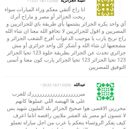
-
أمينة الجزائرية
18/11/2009 13:21
انا راح ألتقي معكم وراء المبارات سواء
ربحت الجزائر أو مصر و ماراح أترك
أي واحد يكره الجزائر يشتمها بأي طريقة باي للجزائريين و
المصريين و اقول للجزائريين لا تخافو الله معنا ان شاء الله
راح نربح يارب يا موجيب الدعوات أفرح الشعب الجزائر و
مشجعيها ان شاء الله و أشكر كل واحد جزائري أو مش
جزائري تحدث عن الجزائر بطريقة حلوة 123 تحيا الجزائر
123 تحيا الجزائر 123 تحيا الجزائر يارب كون معنا و أتمنى
التوفيق للمصريين
-
عبدالله
18/11/2009 00:33
مبرررررررررررررررررررك للعرب
على ها الهيصه اللي عملوها كانهم
محررين الاقصى هوا صحيح الجزائر بلد المليون شهيد بس
لا تنسون انو مصر بلد العشر ملايين راقصه اناما اعرف
كيف يفكر الروئساء بتعكم يا عرب من اجل مباراه تعملو