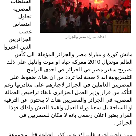
السلطات
المصرية
تحاول
امتصاص
غضب
احداث مباراة مصر والجزائر
الجزائريين
الذين اعتبروا
ماتش كورة و مباراة مصر والجزائر المؤهلة الى كأس
العالم مونديال 2010 معركة حياة او موت وادليل على ذلك
تصريح سفير مصر في الجزائر في احدى البرامج
التليفزيونية انه لا صحة لما تردد من ان هناك ضغوط على
المصريين العاملين في الجزائر لاجبارهم على مغادرتها رغم
التأكد من قرار وزير العمل الجزائري بالغاء تراخيص العمالة
المصرية في الجزائر والمصريين هناك لا يبحثون عن الترفيه
او السياحة بل سعيا وراء العمل ولقمة العيش ولذلك فهذا
القرار يعتبر اعلان رسمي بانه لا مكان للمصريين في
الجزائر .
ومن ناحية اخرى فانه اكد على كذب اشاعة قتل مجموعة