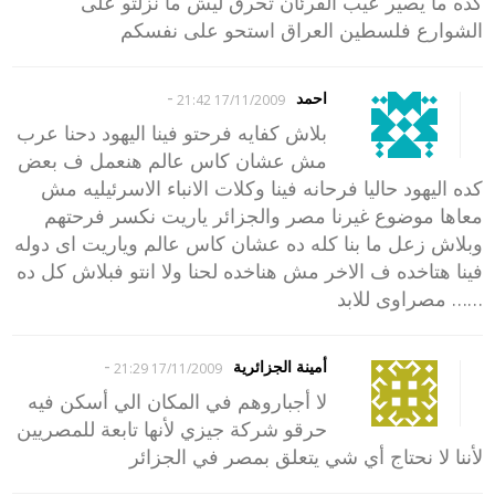
كده ما يصير عيب القرئان تحرق ليش ما نزلتو على
الشوارع فلسطين العراق استحو على نفسكم
-
احمد
17/11/2009 21:42
بلاش كفايه فرحتو فينا اليهود دحنا عرب
مش عشان كاس عالم هنعمل ف بعض
كده اليهود حاليا فرحانه فينا وكلات الانباء الاسرئيليه مش
معاها موضوع غيرنا مصر والجزائر ياريت نكسر فرحتهم
وبلاش زعل ما بنا كله ده عشان كاس عالم وياريت اى دوله
فينا هتاخده ف الاخر مش هناخده لحنا ولا انتو فبلاش كل ده
…… مصراوى للابد
-
أمينة الجزائرية
17/11/2009 21:29
لا أجباروهم في المكان الي أسكن فيه
حرقو شركة جيزي لأنها تابعة للمصريين
لأننا لا نحتاج أي شي يتعلق بمصر في الجزائر