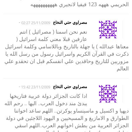
الحريمي هههه 123 فيفيا لانجيري ههههههههههه
-
مصراوي حتي النخاع
25/11/2009 02:27
نعم نحن اسمنا ( مصرائيل ) انتم
عارفين قبلا معني كلمة اسرائيل (
معناها عبدالله ) يا جهلة بالتاريخ وباللاسامي وكلمة اسرائيل
ذكرت في القرآن الكريم واسرائيل رسول من رسل الله يا
مزوريين للتاريخ وحاقدين علي انفسكم قبل ان تحقدو علي
العالم
-
مصراوي حتي النخاع
23/11/2009 15:42
ادا كانت الجزائر دولة عربية فتاريخها
يبدئ مند دخول العرب.. اليها .. رحم الله
ديهيا و اكسيل و ماسينساو يوكرتن.. اللهم ساعد اخواننا
الطوارق و الامازيغ و المسيحيين و اليهود اللاجئين في دولة
الجزائر العربية من بطش اخوانهم العرب..اللهم اسقي