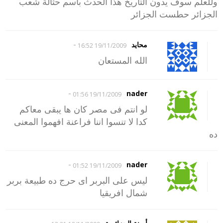
وللعلم سوف يدون التاريخ هذا الحدث باسم حثالة شعب
الجزائر حطست الجزائر
-
محايد
19/11/2009 16:52
الله المستعان
-
nader
19/11/2009 01:56
لو انتم فى مصر كان ها يبقى معاكم
كدا لا تنسوا اننا فراعنة افهموا المعنى
ده
-
nader
19/11/2009 01:52
ليس على البربر اى حرج ده طبيعة بربر
شمال افريقيا