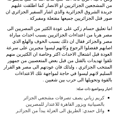
من المشجعين الجزائريين او الانصار كما اطلقت عليهم
جريدة الشروق الجزائرية والذي اشار السفير الجزائري ان
صور قتل الجزائريين جميعها مفتعلة ومفبركة .
اما تعليق حسام زكي على عودة الكثير من المصريين الى
مصر هربا من اعتداءات الجزائريين بسبب احداث مباراة
مصر والجزائر فقال ان ذلك بسبب الخوف والهلع الذي
اصابهم ففضلوا الرجوع وكانهم ليسوا مجبرين على سرعة
العودة قبل اشتعال الاحداث اكثر وخاصة ان الكثيرين منهم
تلقوا تهديدات بالقتل من قبل بعض المتعصبين من جمهور
المنتخب الجزائري ، ولذلك فان عودتهم الى مصر هو القرار
السليم لانهم ليسوا في حاجة لمواجهة تلك الاعتداءات
بالقوة وتحويلها الى حرب بين شعبين .
اخبار ومواضيع ذات صلة:
كريم زياني يصف تصرفات مشجعي الجزائر
بالصبيانية ويزور القاهرة للاعتذار للمصريين
وائل حمدي: الطريق الى العزلة يبدأ من الجزائـر