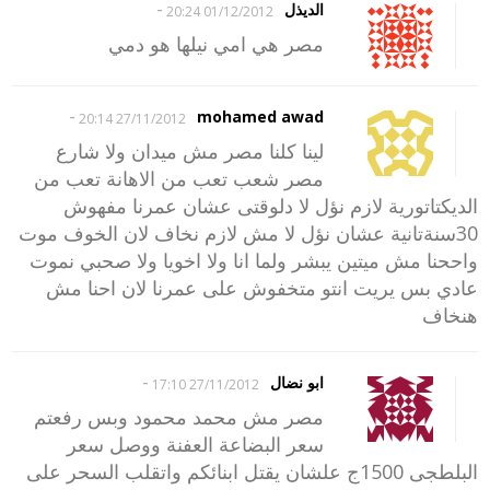
-
الديذل
01/12/2012 20:24
مصر هي امي نيلها هو دمي
-
mohamed awad
27/11/2012 20:14
لينا كلنا مصر مش ميدان ولا شارع
مصر شعب تعب من الاهانة تعب من
الديكتاتورية لازم نؤل لا دلوقتى عشان عمرنا مفهوش
30سنةتانية عشان نؤل لا مش لازم نخاف لان الخوف موت
واححنا مش ميتين يبشر ولما انا ولا اخويا ولا صحبي نموت
عادي بس يريت انتو متخفوش على عمرنا لان احنا مش
هنخاف
-
ابو نضال
27/11/2012 17:10
مصر مش محمد محمود وبس رفعتم
سعر البضاعة العفنة ووصل سعر
البلطجى 1500ج علشان يقتل ابنائكم واتقلب السحر على