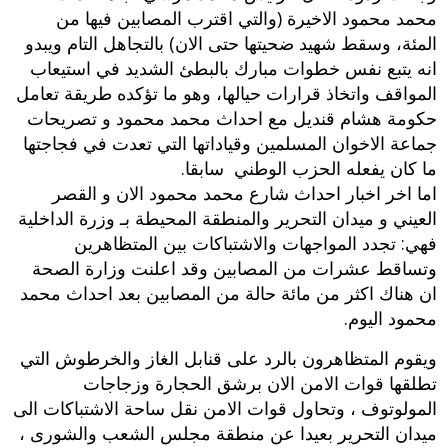
محمد محمود الاخيرة (والتي اقترب المصابين فيها من
المئة، وسقط شهيد ضحيتها حتى الان) بالتجاهل التام ويبدو
انه يتبع نفس خطوات مبارك بالبطئ الشديد في استيعاب
المواقف واتخاذ قرارات حيالها، وهو ما تؤكده طريقة تعامل
حكومة هشام قنديل مع
احداث محمد محمود
و تصريحات
جماعة الاخوان المسلمين وقياداتها التي تعدت في فجاجتها
ما كان يفعله الحزب الوطني سابقا.
اما اخر اخبار
احداث شارع محمد محمود الان
و القصر
العيني و ميدان التحرير والمنطقة المحيطة بـ وزرة الداخلية
فهي: تجدد المواجهات والاشتباكات بين المتظاهرين
وتساقط عشرات من المصابين وقد اعلنت وزارة الصحة
ان هناك اكثر من مائة حالة من المصابين بعد احداث محمد
محمود اليوم.
ويقوم المتظاهرون بالرد على قنابل الغاز والخرطوش التي
تطلقها قوات الامن الان برشق الحجارة وزجاجات
المولوتوف ، وتحاول قوات الامن نقل ساحة الاشتباكات الى
ميدان التحرير بعيدا عن منطقة مجلس الشعب والشورى ،