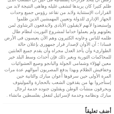
ظلم كثيرا كان يريدها لتشفى غليله وهاهى النتيجة لابد من
القرارات الإستثناية ولابد من تقاعد رؤوس جميع وحدات
الجهاز الإدارى للدولة وتعيين المهمشين الذين ظلموا
وإستبعدوا لأنهم لايقبلون الأيادى ولايدفعون الرشاوى لمن
يعلونهم ولم يعملوا خداما لمشروع التوريث لنظام طال
ظلمه للناس وعاونه الكثيرون وهم الآن يعيسون فى الأرض
فسادا ؛ آن الأوان لإصدار قرار جمهورى بإعلان حالة
الطوارىء وأن يأخذ العدل مجراه وأن يقدم جميع العابثين
للمحاكمات الثورية وبغير ذلك فإن أحداث وسط البلد خير
معين لهؤلاء وشمامى الجولة والبانجو وصيع العشوائيات
وخفافيش الظلام وبهذا يدفع المصريون أموالهم عدة مرات
المرة الأولى حين سرقوها أعوان مبارك والثانية حين
إستأجروا بها من يقذفون الشعب بالحجارة والموليتوف
ويحرقون منشآت الوطن ويقتلون جنوده خدمة لرجال
مبارك ونظامه وخدمة لإسرائيل لتفعل بفلسطين ماتشاء .
أضف تعليقاً