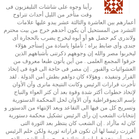
رأينا وجوه على شاشات التليفزيون فى
وقت متأخر من الليل أحداث تتراوح
أعمارهم بين العاشرة والثالثة عشر يبدو عليها علامات
التشرد من المستحيل أن يكون أحدهم خرج من بيت محترم
ولاندرى كم حصل هو أو أبوه ليخرج يضرب بالحجارة أى
جندى وأى ضابط يراه ؛ تأملوا ياسادة من إستأجر هؤلاء
ليخربوا مصر والله إن وجوههم ذكرتنى بأشباههم الذين
حرقوا المجمع العلمى . من أين يأتون طبعا معروف من
العشوائيات والقبور . إن مصر فى حاجة الى قوة فى إتخاذ
القرار وتنفيذه . وهؤلاء كان دواهم بطش أمن الدولة . لقد
تأخرت قرارات الرئيس وكانت النتيجة مانرى وآن الأوان
لإتخاذ خطوات أكثر شدة وقوة بعد أن كثر العواء والنباح
بإسم الديموقراطية وآن الأوان لحل المحكمة الدستورية
وتسريح كل من فيها الى التقاعد وبعد الإنتهاء من الدستور و
إنتخابات الشعب إن رأى الرئيس تشكيل محكمة دستورية
كان له ماأراد . إن الشعب كان ينتظر بعد الثورة التى
أفرزت رئيسا لها أن تكون قراراته ثورية ولكن حلم الرئيس
رفض أن يتخذ قرارات إستثنائية فى حين أن الشعب الذى