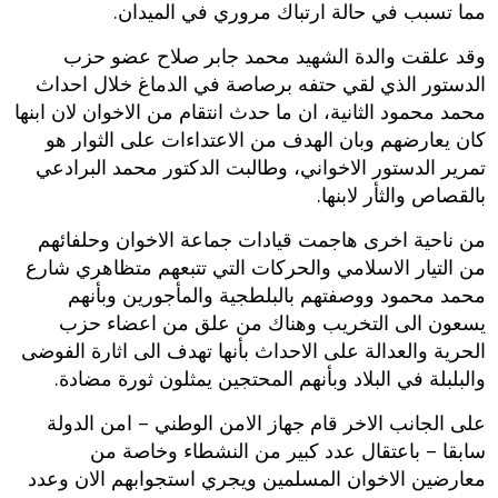
مما تسبب في حالة ارتباك مروري في الميدان.
وقد علقت والدة الشهيد محمد جابر صلاح عضو حزب
الدستور الذي لقي حتفه برصاصة في الدماغ خلال
احداث
محمد محمود الثانية
، ان ما حدث انتقام من الاخوان لان ابنها
كان يعارضهم وبان الهدف من الاعتداءات على الثوار هو
تمرير الدستور الاخواني، وطالبت الدكتور محمد البرادعي
بالقصاص والثأر لابنها.
من ناحية اخرى هاجمت قيادات جماعة الاخوان وحلفائهم
من التيار الاسلامي والحركات التي تتبعهم متظاهري شارع
محمد محمود ووصفتهم بالبلطجية والمأجورين وبأنهم
يسعون الى التخريب وهناك من علق من اعضاء حزب
الحرية والعدالة على الاحداث بأنها تهدف الى اثارة الفوضى
والبلبلة في البلاد وبأنهم المحتجين يمثلون ثورة مضادة.
على الجانب الاخر قام جهاز الامن الوطني – امن الدولة
سابقا – باعتقال عدد كبير من النشطاء وخاصة من
معارضين الاخوان المسلمين ويجري استجوابهم الان وعدد