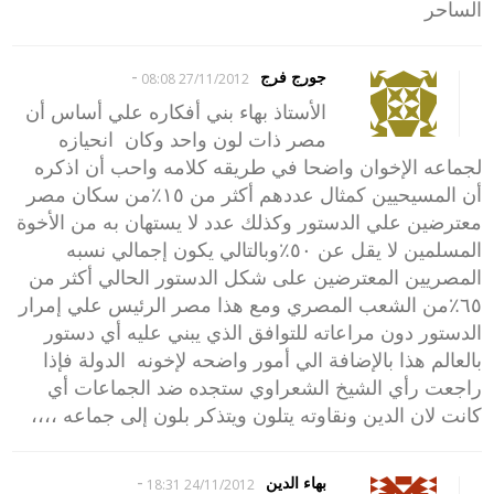
الساحر
-
جورج فرج
27/11/2012 08:08
الأستاذ بهاء بني أفكاره علي أساس أن
مصر ذات لون واحد وكان انحيازه
لجماعه الإخوان واضحا في طريقه كلامه واحب أن اذكره
أن المسيحيين كمثال عددهم أكثر من ١٥٪من سكان مصر
معترضين علي الدستور وكذلك عدد لا يستهان به من الأخوة
المسلمين لا يقل عن ٥٠٪وبالتالي يكون إجمالي نسبه
المصريين المعترضين على شكل الدستور الحالي أكثر من
٦٥٪من الشعب المصري ومع هذا مصر الرئيس علي إمرار
الدستور دون مراعاته للتوافق الذي يبني عليه أي دستور
بالعالم هذا بالإضافة الي أمور واضحه لإخونه الدولة فإذا
راجعت رأي الشيخ الشعراوي ستجده ضد الجماعات أي
كانت لان الدين ونقاوته يتلون ويتذكر بلون إلى جماعه ،،،،
-
بهاء الدين
24/11/2012 18:31