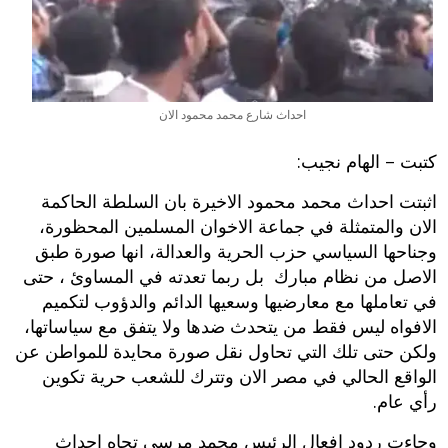
احداث شارع محمد محمود الان
كتبت – الهام نجيب:
اثبتت احداث محمد محمود الاخيرة بان السلطة الحاكمة
الان والمتمثلة في جماعة الاخوان المسلمين المحظورة،
وجناحها السياسي حزب الحرية والعدالة، انها صورة طبق
الاصل من نظام مبارك بل ربما تعدته في المساوئ ، حتى
في تعاملها مع معارضيها وسعيها الدائم والدؤوب لتكميم
الافواه ليس فقط من يتحدث ضدها ولا يتفق مع سياساتها،
ولكن حتى تلك التي تحاول نقل صورة محايدة للمواطن عن
الواقع الحالي في مصر الان وتترك للشعب حرية تكوين
رأي عام.
وجاءت ردود افعال الرئيس محمد مرسي تجاه احداث