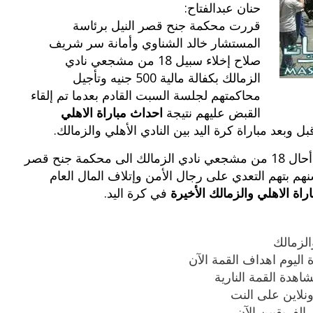
حنان عبدالفتاح:
قررت محكمة جنح قصر النيل برئاسة
المستشار خالد الشناوي وأمانة سر شريف
صلاح إخلاء سبيل 18 من مشجعي نادي
الزمالك بكفالة مالية 500 جنيه وتأجيل
محاكمتهم لجلسة السبت القادم بعدما تم إلقاء
القبض عليهم نتيجة
احداث مباراة الاهلي
 وبعد مباراة كرة اليد بين النادي الأهلي والزمالك.
كان محمد عبدالشافي رئيس نيابة قصر النيل قد أحال 18 من مشجعي نادي الزمالك الى محكمة جنح قصر
صغر سنهم بتهم التعدي على رجال الأمن وإتلاف المال العام
راة الاهلي والزمالك الأخيرة
في كرة اليد.
بوي مع
وصفات أكلات عيد راس السنة الميلادية
الزمالك
والميلاد المجيد الكريسما...
 اليوم اهداف القمة الآن
اهدة القمة النارية
نلاين على النت
الفريقيين الآن