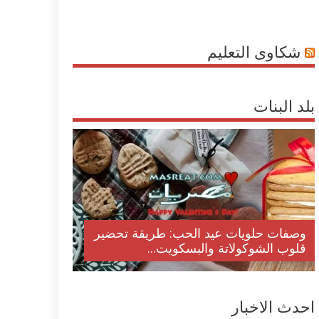
شكاوى التعليم
بلد البنات
وصفات حلويات عيد الحب: طريقة تحضير
قلوب الشوكولاتة والبسكويت...
احدث الاخبار