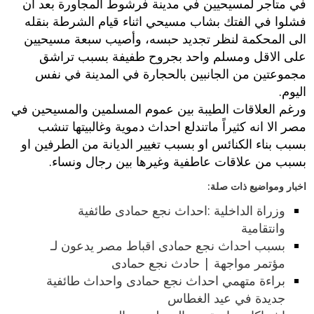
في متاجر لمسيحيين في مدينة فرشوط المجاورة بعد أن
فشلوا في الفتك بشاب مسيحي اثناء قيام الشرطة بنقله
الى المحكمة لنظر تجديد حبسه، وأصيب سبعة مسيحيين
على الاقل ومسلم واحد بجروح طفيفة بسبب تراشق
مجموعتين من الجانبين بالحجارة في المدينة في نفس
اليوم.
ورغم العلاقات الطيبة بين عموم المسلمين والمسيحين في
مصر الا انه كثيراً ماتندلع احداث دموية وغالبيتها تنشب
بسبب بناء الكنائس او بسبب تغيير الديانة من الطرفين او
بسبب من علاقات عاطفية وغيرها بين رجال ونساء.
اخبار ومواضيع ذات صلة:
وزراة الداخلية :احداث نجع حمادى طائفية
وانتقامية
بسبب احداث نجع حمادى اقباط مصر يدعون لـ
مؤتمر مواجهة | حادث نجع حمادى
براءة متهمي احداث نجع حمادى واحداث طائفية
جديدة في عيد الغطاس