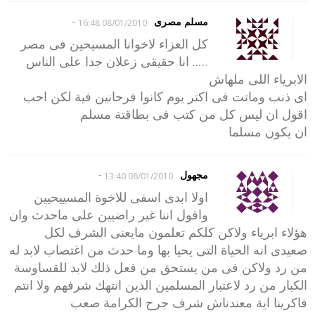
-
مسلم مصرى
08/01/2010 16:48
كل العزاء لاخوانا المسيحين فى مصر
….. انا حقيقى زعلان جدا على الناس
الابرياء اللى ملهاش
اى ذنب وماتت فى اكتر يوم كانوا فرحانين فية لكن احب
اقول ان ليس كل من كتب فى بطاقتة مسلم
ان يكون مسلما
-
مجهول
08/01/2010 13:40
اولا ابدى اسفى للاخوة المسييحيين
واقول اننا غير راضيين على ماحدث وان
هؤلاء ابرياء ولاكن كلكم تعلمون مايعنى الشرف لكل
صعيدى انه الحياة التى يحيا بها وما حدث من اغتصاب لابد له
من رد ولاكن فى من يستحق من فعل ذلك لابد للقساوسة
الكبار من رد لاعتبار المسلمين الذين انتهك شرفهم ولا انتم
فاكرينا اية معندناش شرف جرح الكرامة صعب