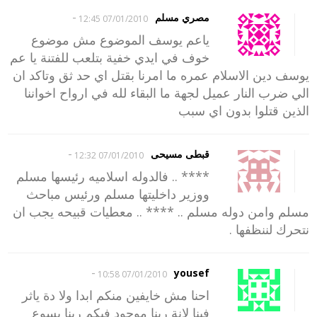
-
مصري مسلم
07/01/2010 12:45
ياعم يوسف الموضوع مش موضوع
خوف في ايدي خفية بتلعب للفتنة يا عم
يوسف دين الاسلام عمره ما امرنا بقتل اي حد ثق وتاكد ان
الي ضرب النار عميل لجهة ما البقاء لله في ارواح اخواننا
الذين قتلوا بدون اي سبب
-
قبطى مسيحى
07/01/2010 12:32
**** .. فالدوله اسلاميه رئيسها مسلم
ووزير داخليتها مسلم ورئيس مباحث
مسلم وامن دوله مسلم .. **** .. معطيات قبيحه يجب ان
نتحرك لننظفها .
-
yousef
07/01/2010 10:58
احنا مش خايفين منكم ابدا ولا دة ياثر
فينا لانة ربنا موجود فيكم ربنا يسوع