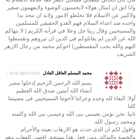
وانا اثق ان امثال هولاء لايحسنون الوضوء ولايفهمون صغير
ولاكبير عن الاسلام فلا تخلطو الامور ولابد ان نتحد يدا
واحده ضد اعداء السلام فهم العدو الحقيقي للمسلمين
والمسيحيين وقال ربنا جل وعلا في قرآنه الكريم ( لا ينهاكم
الله عن الذين لم يقاتلوكم في الدين ان تبروهم وتقسطوا
اليهم والله يحب المقسطين) اخوكم محمد من رجال الازهر
الشريف
-
محمد المسلم العاقل العادل
08/01/2010 00:42
بسم الله الرحمن الرحيم إدخلوا مصر
أنشاء الله آمنين صدق الله العظيم
أولا: البقاء لله وحده وعزائنا لأخوتنا المسيحيين فى مصيبتنا
كلنا.
ثانيا: نحن نؤمن بعيسى نبى الله وعيسى نبى الله وكلمته
ومحمد رسول الله.
واقول لكم ان الذى حدث هو الارهاب بعينه والأجرام
والخسة والندالة, ومن فعل هذا يستحق اقصى العقاب وهو