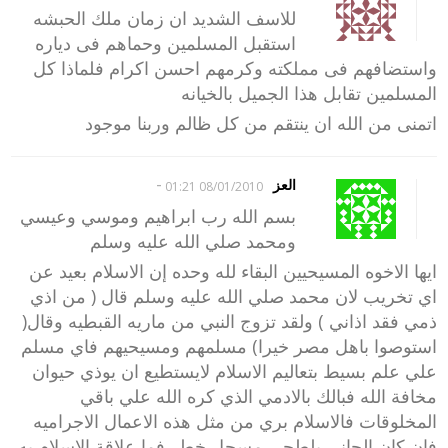
للاسف الشديد ان زمان ملك الحبشه
استقبل المسلمين وحماهم فى دياره
واستضافهم فى مملكته وكرمهم احسن اكرام فلماذا كل
المسلمين تقابل هذا الجميل بالخيانه
اتمنى من الله ان ينتقم من كل ظالم وربنا موجود
-
العز
08/01/2010 01:21
بسم الله رب ابراهيم وموسي وعيسي
ومحمد صلي الله عليه وسلم
ايها الاخوه المسيحيين البقاء لله وحده إن الاسلام بعيد عن
اي تخريب لان محمد صلي الله عليه وسلم قال ( من اذي
ذمي فقد اذاني ) ولقد تزوج النبي من ماريه القبطيه وقال(
استوصوا باهل مصر خيرا) مسلمهم ومسيحيهم فاي مسلم
علي علم بسيط بتعاليم الاسلام لايستطيع ان يوذي حيوان
مخافة الله فبالك بالادمي الذي كره الله علي باقي
المخلوقات فالاسلام بري من مثل هذه الاعمال الاجراميه
فان كان الجاني بلطجي مسجل خطر فما علاقة الاسلام به