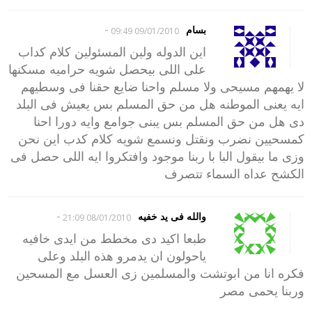
-
بسام
09/01/2010 09:49
اين الدوله ولين المسئولين كلام كداب
على اللى بيحصل شويه حراميه مسكنها
لا يهمهم مسيحى ولا مسلم واحنا ضايع حقنا فى وسطيهم
ايه يعنى الموطنه هل من حق المسلم بس يعيش فى البلد
دى هل من حق المسلم بس يبنى جوامع وايه دورا احنا
كمسحيين نضرب ونقتل ونسمع شويه كلام كدب اين نحن
وزى ما بيقول البا با ربنا موجود وافتكروا ايه اللى حصل فى
الكشح عداه السماء تتصرف
-
والله فى يد خفيه
08/01/2010 21:09
طبعا اكيد دى مخطط من ايدى خافيه
ياحولون ان يدمرو هذه البلد وعلى
فكره انا من ابوتشت والمسلمين زى العسل مع المسحين
وربنا يحمى مصر