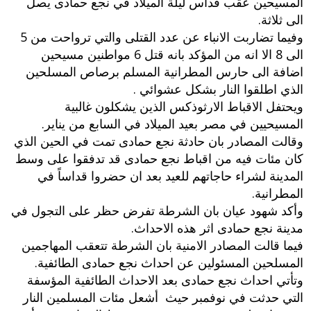
المسيحين عقب قداس ليلة الميلاد في نجع حمادى يصل
الى ثلاثة.
وفيما تضاربت الانباء عن عدد القتلى والتي ترواحت من 5
الى 8 الا انه من المؤكد بانه قتل 6 مواطنين مسيحين
اضافة الى حارس المطرانية المسلم برصاص المسلحين
الذي اطلقوا النار بشكل عشوائي .
ويحتفل الاقباط الارثوذكس الذين يشكلون غالبية
المسيحيين في مصر بعيد الميلاد في السابع من يناير.
وقالت المصادر بان حادثة نجع حمادى تمت في الحين الذي
كان مئات فيه من اقباط نجع حمادى قد تدفقوا على وسط
المدينة لشراء حاجاتهم للعيد بعد ان حضروا قداساً في
المطرانية.
وأكد شهود عيان بان الشرطة تفرض حظر على التجول في
مدينة نجع حمادى اثر هذه الاحداث.
فيما قالت المصادر الامنية بان الشرطة تتعقب المهاجمين
المسلحين المسئولين عن احداث نجع حمادى الطائفية.
وتأتي احداث نجع حمادى بعد الاحداث الطائفية المؤسفة
التي حدثت في نوفمبر حيث أشعل مئات المسلمين النار