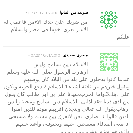
-
سرمد من المانيا
10/01/2010 17:37
من ضربك علئ خدك الاءمن فاعطي له
الاسر نعزي اخوتنا في مصر والسلام
عليكم
-
مصرى صعيدى
10/01/2010 07:23
الاسلام دين تسامح وليس
ارهارب.الرسول صلى الله عليه وسلم
عندما كانوا يدخلون على بلد من البلاد كان يوصيهم
ويقول.خيرهم بين ثلاثة اشياء.1 الاسلام 2.دفع الجزيه وتكون
على دينك3.واما الحرب.سيدنا على بن ابى طالب كان يقول
من اذى ذميا فقد اذانى.. الاسلام دين تسامح ومحبة وليس
ارهاب.يقول الله تعالى ولتجدن اقربهم مودة للذين امنوا
الذين قالوا انا نصارى .نحن لانفرق بين مسلم ولا مسيحى
انا معى اصدقاء مسيحين احبهم ويحبوننى واعيد عليهم
وازورهم ويزوروننى……………….