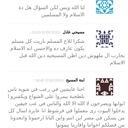
لنا الله وبس لكن السؤال هل دة
الاسلام ولا المسلمين
-
مسيحي عادل
07/01/2010 20:20
شكرا للاخ المسلم ىاريت كل مسلم
يكون عارف ده والاحسن انه الاسلام
يحارب ال ملهوش دين اظن المسيحيه دين الله قبل
الاسلام
-
ابنة المسيح
07/01/2010 18:40
احنا عايشين في رعب في شوية ناس
بلطجية بيمروا علي الشواع ويكسرو ا
ابوابها ويصرخون لا الله الا الله والناس في عب خيفين
يدخلوا البيوت زى معملوا في فرشوط انا عايزة اسال كل
من يسكن في مصر اين انتم واين البابا ارحمونا وانجدونا
من فضلكم اخواتنا واقاربنا بيموتوا