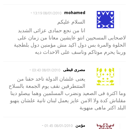
-
mohamed
08/01/2010 13:19
السلام عليكم
انا من نجع حمادى عزائى الشديد
لاصحابى المسحيين انتو عايشين معانا من زمان على
الحلوة والمرة بس دول اكيد مش مؤمنين دول بلطجية
وربنا يحرم موتاكم وناسف على الاحداث ديه
-
مصرى قبطى
08/01/2010 03:43
يعنى علشان الدولة تاخد حقنا من
المتتطرفين نقف يوم الجمعة بالسلاح
وما اكترة فى الصعيد ونضرب المسلمين وهما بيصلو دينا
مقلناش كدة ولا الامن عايز يعمل لبنان تانية علشان ينهبو
البلد اكتر ماهى منهوبة
-
مؤمن
08/01/2010 01:45