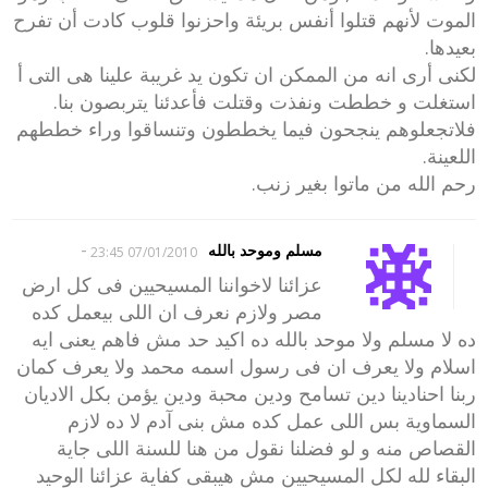
الموت لأنهم قتلوا أنفس بريئة واحزنوا قلوب كادت أن تفرح
بعيدها.
لكنى أرى انه من الممكن ان تكون يد غريبة علينا هى التى أ
استغلت و خططت ونفذت وقتلت فأعدئنا يتربصون بنا.
فلاتجعلوهم ينجحون فيما يخططون وتنساقوا وراء خططهم
اللعينة.
رحم الله من ماتوا بغير زنب.
-
مسلم وموحد بالله
07/01/2010 23:45
عزائنا لاخواننا المسيحيين فى كل ارض
مصر ولازم نعرف ان اللى بيعمل كده
ده لا مسلم ولا موحد بالله ده اكيد حد مش فاهم يعنى ايه
اسلام ولا يعرف ان فى رسول اسمه محمد ولا يعرف كمان
ربنا احنادينا دين تسامح ودين محبة ودين يؤمن بكل الاديان
السماوية بس اللى عمل كده مش بنى آدم لا ده لازم
القصاص منه و لو فضلنا نقول من هنا للسنة اللى جاية
البقاء لله لكل المسيحيين مش هيبقى كفاية عزائنا الوحيد