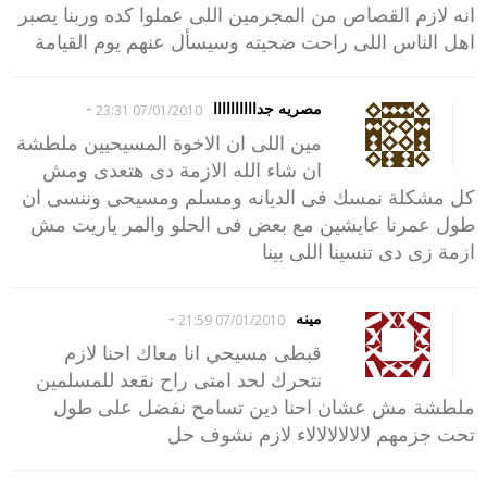
انه لازم القصاص من المجرمين اللى عملوا كده وربنا يصبر
اهل الناس اللى راحت ضحيته وسيسأل عنهم يوم القيامة
-
مصريه جداااااااااا
07/01/2010 23:31
مين اللى ان الاخوة المسيحيين ملطشة
ان شاء الله الازمة دى هتعدى ومش
كل مشكلة نمسك فى الديانه ومسلم ومسيحى وننسى ان
طول عمرنا عايشين مع بعض فى الحلو والمر ياريت مش
ازمة زى دى تنسينا اللى بينا
-
مينه
07/01/2010 21:59
قبطى مسيحي انا معاك احنا لازم
نتحرك لحد امتى راح نقعد للمسلمين
ملطشة مش عشان احنا دين تسامح نفضل على طول
تحت جزمهم لالالالالالاء لازم نشوف حل