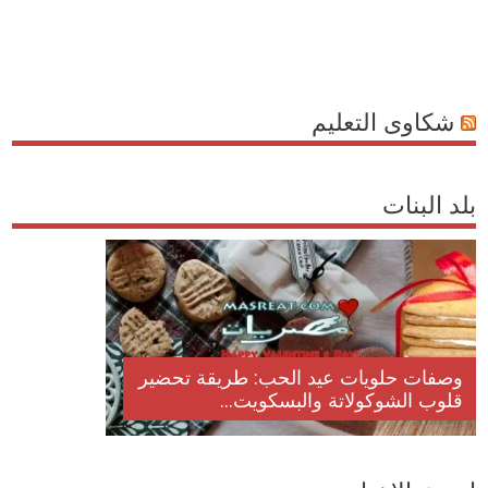
شكاوى التعليم
بلد البنات
وصفات حلويات عيد الحب: طريقة تحضير
قلوب الشوكولاتة والبسكويت...