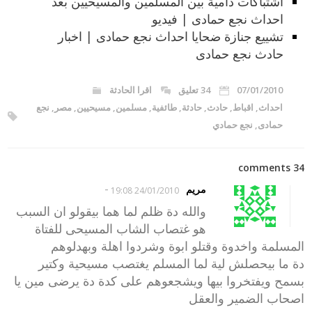
اشتباكات دامية بين المسلمين والمسيحيين بعد
احداث نجع حمادى | فيديو
تشييع جنازة ضحايا احداث نجع حمادى | اخبار
حادث نجع حمادى
07/01/2010
34 تعليق
اقرا الحادثة
احداث
,
اقباط
,
حادث
,
حادثة
,
طائفية
,
مسلمين
,
مسيحيين
,
مصر
,
نجع
حمادى
,
نجع حمادي
34 comments
-
مريم
24/01/2010 19:08
والله دة ظلم لما هما بيقولو ان السبب
هو غتصاب الشاب المسيحى للفتاة
المسلمة واخدوة وقتلو ابوة وشردوا اهلة وبهدلوهم
دة ما بيحصلش لية لما المسلم يغتصب مسيحية وكتير
بسمح ويفتخروا بيها ويشجعوهم على كدة دة يرضى مين يا
اصحاب الضمير والعقل