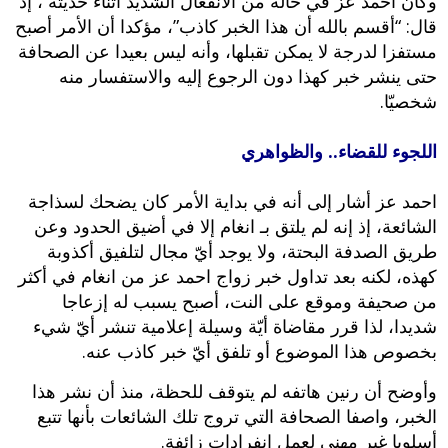
وكان احمد عز في حالة من الانفعال الشديد أثناء حديثه ، إذ
قال: “أقسم بالله أن هذا الخبر كاذب”، مؤكدا أن الأمر أصبح
مستفزا لدرجة لا يمكن تقبلها، وأنه ليس بعيدا عن الصحافة
حتى ينشر خبر كهذا دون الرجوع إليه والاستفسار منه
شخصيّا.
اللجوء للقضاء.. والظواهري
احمد عز أشار إلى أنه في بداية الأمر كان يضحك لسذاجة
الشائعة، إذ إنه لم يلتق بـ انغام إلا في أضيق الحدود وعن
طريق الصدفة البحتة، ولا يوجد أيّ مجال لتلفيق أكذوبة
كهذه، لكنه بعد تداول خبر زواج احمد عز من انغام في أكثر
من صحيفة وموقع على النت، أصبح يسبب له إزعاجا
شديدا، لذا قرر مقاضاة أيّة وسيلة إعلامية تنشر أيّ شيء
بخصوص هذا الموضوع أو تلفق أيّ خبر كاذب عنه.
وأوضح أن رنين هاتفه لم يتوقف للحظة، منذ أن نشر هذا
الخبر، واصفا الصحافة التي تروج تلك الشائعات بأنها تتبع
أسلوبا غير مهني لعمل انفرادات زائفة.