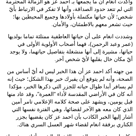
وأكدت انغام أن ما يجمعها بـ احمد عز هو الزمالة المحترمة
التي لم تتعد حدود الصداقة، وأنها لا تفكر في الارتباط بأيّ
شخص؛ لأن حياتها مكتملة بأولادها وجميع المحيطين بها؛
حيث تشعر معهم بالاطمئنان، والأمان.
وشددت انغام على أن حياتها العاطفية ممتلئة تماما بولديها
(عمر وعبد الرحمن)، فهما أصحاب الأولوية الأولى في
حياتها، مشيرة إلى أنها منشغلة بتفاصيل حياتهما، ولا يوجد
أيّ مكان خال بقلبها لأيّ شخص آخر.
من جهته أكد احمد عز أن هذا الخبر ليس له أيّ أساس من
الصحة، وأنه لم يتوقع أن يفبرك خبر بهذا الشكل؛ حيث إنه
لم يسافر أبدا طوال حياته للجزر التي ذكرها الخبر، مؤكدا
أنه كان في الأراضي المقدسة لأداء “العمرة”، وقد عاد منها
قبل يومين، ويشهد على صحة كلامه الإعلامي تامر أمين
الذي كان معه هو الآخر لقضائها، وهي الفترة نفسها التي
أشار إليها الخبر الكاذب بأن احمد عز كان يقضيها بجزر
الكناري برفقة انغام لقضاء شهر العسل السري هناك.