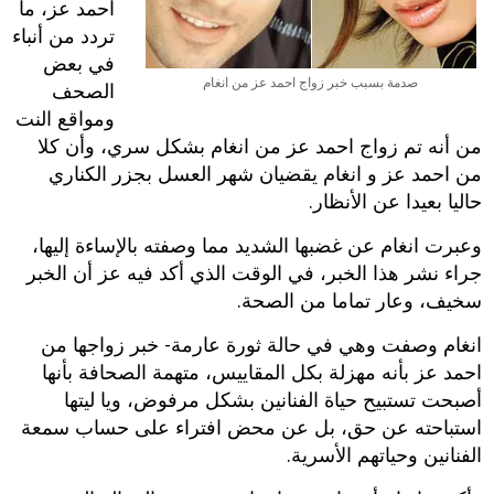
احمد عز، ما
تردد من أنباء
في بعض
صدمة بسبب خبر زواج احمد عز من انغام
الصحف
ومواقع النت
من أنه تم زواج احمد عز من انغام بشكل سري، وأن كلا
من احمد عز و انغام يقضيان شهر العسل بجزر الكناري
حاليا بعيدا عن الأنظار.
وعبرت انغام عن غضبها الشديد مما وصفته بالإساءة إليها،
جراء نشر هذا الخبر، في الوقت الذي أكد فيه عز أن الخبر
سخيف، وعار تماما من الصحة.
انغام وصفت وهي في حالة ثورة عارمة- خبر زواجها من
احمد عز بأنه مهزلة بكل المقاييس، متهمة الصحافة بأنها
أصبحت تستبيح حياة الفنانين بشكل مرفوض، ويا ليتها
استباحته عن حق، بل عن محض افتراء على حساب سمعة
الفنانين وحياتهم الأسرية.