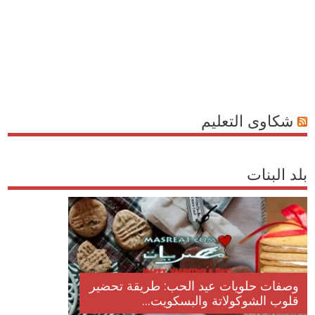
شكاوى التعليم
بلد البنات
وصفات حلويات عيد الحب: طريقة تحضير
قلوب الشوكولاتة والبسكويت...