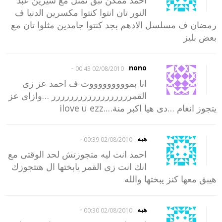
احمد ممكن تبق تمثل مع سيرين عبد
النور تان انتوا كنتوا مكسرين الدنيا ف
رمضان ف مسلسل الادهم بجد كنتوا جامدين مثلوا تان مع
بعض بليز
-
nono
02/08/2010 00:43
انا بموووووووووت ف احمد عز زى
القمرررررررررررررررررر …وازاى عز
يتجوز انغام …دى هيا اكبر منة….ilove u ezz
-
هبه
02/08/2010 00:39
احمد انت ليه متجوزتش لحد الوقتى مع
انك انت زى القمر يابختها ال هتتجوزك
هيبق معها كنز يبختها والله
-
هبه
02/08/2010 00:30