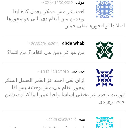
-
مونى
12/02/2012 02:44
احمد عز مش ممكن يعمل كده ابدا
وبعدين مين انغام دى اللى هو يتجوزها
اصلا دا لو اتجوزها يبقى حمار
-
abdalwhab
25/10/2011 20:33
من هو عز ومن هى انغام ؟ من انتما؟
-
جى جى
19/10/2010 16:15
ازاى بقى احمد عز القمر العسل السكر
يتجوز انغام هى مش وحشة بس اذا
قورنت باحمد عز تختفى اساسا واحنا عمرنا ما كنا مصدقين
حاجة زى دى
-
هبه
02/08/2010 00:43