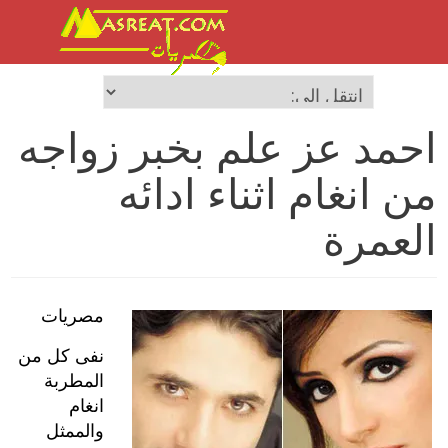
احمد عز علم بخبر زواجه
من انغام اثناء ادائه
العمرة
مصريات
نفى كل من
المطربة
انغام
والممثل