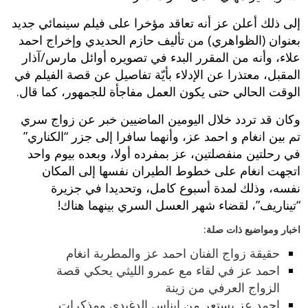
إلى ذلك أعلن عز أنه تعاقد مؤخرا على فيلم سينمائي جديد
بعنوان (الظواهري) من تأليف حازم الحديدي وإخراج احمد
علاء، وأنه من المقرر البدء في تصويره أوائل مارس/آذار
المقبل، معتذرا عن الإدلاء بأيّة تفاصيل عن قصة الفيلم في
الوقت الحالي حتى يكون العمل مفاجأة للجمهور، كما قال.
وكان قد تردد خلال اليومين الماضيين خبر عن زواج سري
تم بين انغام و احمد عز، وأنهما سافرا إلى جزر “الكناري”
في رحلتين منفصلتين، عز بمفرده أولا، وبعده بيوم واحد
اتجهت انغام على خطوط الطيران نفسها إلى المكان
نفسه، وذلك لمدة أسبوع كامل، وتحديدا في جزيرة
“تيناريف”، لقضاء شهر العسل السري بينهما هناك!
اخبار ومواضيع ذات صلة:
حقيقة زواج الفنان احمد عز والمطربة انغام
احمد عز في لقاء مع عمرو الليثي يحكي قصة
الزواج العرفي من زينة
احمد عز يستعر من ايناس الدغيدي ومذكرات