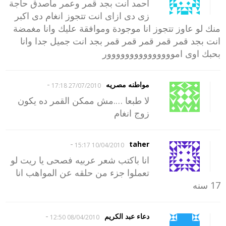
احمد انت بجد قمر وعمر ماصدق حاجة
زى دى ازاى انت تتجوز انغام دى اكبر
منك لو عاوز تتجوز انا موجودة وموافقة عليك وانا مغمضة
انت بجد قمر قمر قمر قمر قمر بجد انت جميل جدا وانا
بحبك اوى امووووووووووووووور
-
مواطنه مصريه
27/07/2010 17:18
لا طبعا ….مش ممكن القمر ده يكون
زوج انغام
-
taher
10/04/2010 15:17
انا باكتب شعر عربيه فصحى يا ريت لو
تعملوا جزء من حلقه عن المواهب انا
17 سنه
-
دعاء عبد الكريم
08/04/2010 12:50