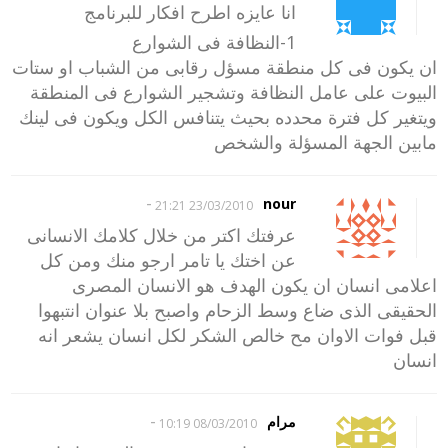
انا عايزه اطرح افكار للبرنامج
1-النظافة فى الشوارع
ان يكون فى كل منطقة مسؤل رقابى من الشباب او ستات
البيوت على عامل النظافة وتشجير الشوارع فى المنطقة
ويتغير كل فترة محدده بحيث يتنافس الكل ويكون فى لينك
مابين الجهة المسؤلة والشخص
-
nour
23/03/2010 21:21
عرفتك اكتر من خلال كلامك الانسانى
عن اختك يا تامر ارجو منك ومن كل
اعلامى انسان ان يكون الهدف هو الانسان المصرى
الحقيقى الذى ضاع وسط الزحام واصبح بلا عنوان انتبهوا
قبل فوات الاوان مح خالص الشكر لكل انسان يشعر انه
انسان
-
مرام
08/03/2010 10:19