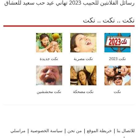
رسائل الفلانتين للحبيب 2023 تهاني عيد حب سعيد للعشاق
نكت .. نكت .. نكت
نكت 2023
نكت مصرية
نكت جديدة
نكت
نكت مضحكة
نكت محششين
للاتصال بنا
|
خريطة الموقع
|
من نحن
|
سياسة الخصوصية
|
مراسلي