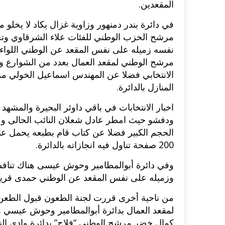
المقعدين.
في دائرة بندر دمنهور وزاوية غزال يكاد لا يخلو م
مرشح الحزب الوطني للفئات علاء الشرقاوي وت
نفسه زميله على نفس المقعد عن الوطني اللواء
الانتخابي فضلا عن المهندس اسماعيل الخولي مرش
المنازل بالدائرة.
اخبار الانتخابات في باقي داوئر البحيرة والمشهد
ودفشو حيث امطر عادل شعلان النائب الحالى ومر
الحجم الكبير فضلا عن كتاب قام بطبعه يحمل عنوا
200 صفحة تناول فيه انجازاته بالدائرة.
وفي دائرة أبوالمطامير وحوش عيسى هناك تنافس
وزميله على نفس المقعد عن الوطني حمدى قريطم 
من ناحية أخرى قررت لجنة الطعون قبول الطع
لمقعد العمال بدائرة أبوالمطامير وحوش عيس
كمال خضر مرشح الوطني “فلاح” بدائرة وادي ال