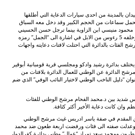
يدان بالمدينة من احدى سيارات الدعاية التي أطلقها
حمل سماعات من الحجم الكبير وقد دخل معه السباق
 محمود منيسي ابن الزاوية بينما ترجل حسن الحسيني
مرشح الوطني لمقعد العمال بعدد من الشوارع وخلفه 5 رءوس من الابل في اشارة الى “الجمل” رمزه
ح الفئات بالدائرة التي احتلت لافتات دعايته واجهات
 يختلف بدائرة رشيد وادكو ومجلسي قرية قومبانية أبوقير
شح الدائرة عن الوطني للعمال الدائرة بلافتات من
ن “دليل الناخب الوطني لاختيار النائب الوفي” الذي ضم
 شديد بين د.محمد الفحام مرشح الوطني للفئات
وان كانت دعاية الأخير أكثر كثافة.
ن المقدم في صفة ياسر ادريس غيث مرشح الوطني
ي وعدلت صفته الى فئات ورفضت اربعة طعون ضد محمد
نطرون ومحمد سعد تمراز “عمال” وطني بدائرة كفرالدوار