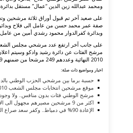
ومحمد عبدالله زين الدين “عمال” مستقل بدائرة 
اكلات عيد الاضحى 2023 وصفات طبخ
طريقة تحضير حلاوة المولد الن
على صعيد آخر تم قبول أوراق ثلاثة مرشحين وتعد
ر بالصور...
وصفات بالفيديو والصور...
صفة عمر محمد حسن من عامل الى فلاح وبدائر
وبدائرة كفرالدوار محمود رشدي أمين من عامل 
مرشح الفئات عن دائرة رشيد وادكو وسيتم اعلا
2010 النهائية وعددهم 249 مرشحا من ضمنهم 9 مرشحات للكوتة.
اخبار ومواضيع ذات صلة:
حسبة برما بين مرشحي الحزب الوطني بالد
موقع مرشحين انتخابات مجلس الشعب 2010 دائرة وادي النطرون
مرشح الوطني فئات بدون منافس.. ولا وجود ل
اكثر من 9 مرشحين مصيرهم مجهول الى الان
الإعادة 90% في دمياط.. وكفر سعد صراع الجبابرة