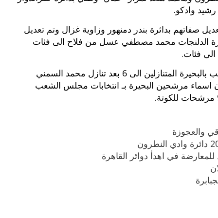
رشيد وادكو.
بوي مع
وصفات أكلات عيد راس السنة الميلادية
يل صفاتهم بدائرة بندر دمنهور وزاوية غزال وتم تعديل
والميلاد المجيد الكريسما...
ة الدلنجات محمد مصطفي عسل من فلاح الى فئات
الى فئات.
على جانب آخر ارتفع عدد مرشحي مجلس الشعب بالبحيرة المتنازلين الى 6 بعد تنازل محمد السمني
ن اسماء مرشحين البحيرة بـ انتخابات مجلس الشعب
قي والعجوزة
لمعارضة في اهدأ دوائر القاهرة