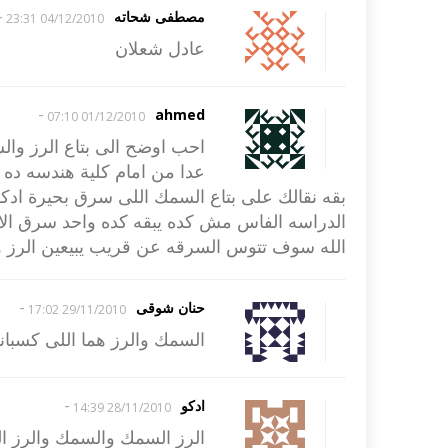
-
مصطفى شحاته
04/12/2010 23:31
عادل شعلان
-
ahmed
01/12/2010 07:10
احب اوضح الى بتاع الرز و
عدا من امام كلية هندسه ده 
بقه نقالك على بتاع السمك اللى سرق بحيرة اد
الدراسه الفاس مش كده يبقه كده واحد سرق الار
الله سوف تتوس السرقه عن قريب يبيعين الرز و
-
حنان شوقى
29/11/2010 17:02
السمك والرز هما اللى كسباني
-
ادكو
28/11/2010 14:39
الرز السمك والسمك والرز الت