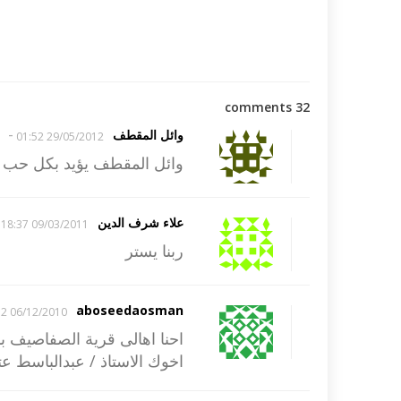
32 comments
-
وائل المقطف
29/05/2012 01:52
وائل المقطف يؤيد بكل حب 
علاء شرف الدين
09/03/2011 18:37
ربنا يستر
aboseedaosman
06/12/2010 21:52
احنا اهالى قرية الصفاصيف ب
اخوك الاستاذ / عبدالباسط عت