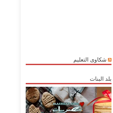
شكاوى التعليم
بلد البنات