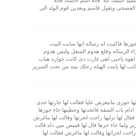
لميذ اسمك ايه قاله اسم الاستاذ قاله
 الفصحى وتقول قاسم وبعدين قوم الولد الى
ها فاكتبت له رساله انها سابت البيت
اء الرساله وقلع هدوم الشغل ولبس هدوم
اهوه ياحبى اهى غارت دى كانت جوازه هباب
ب لها يابنت الهبله رجلك بينه من تحت السرير
ها جوزى مابيغرش عليا فقالت لها جارتها خدى
دام باب الشقة فائخدتها وحطيتها جاء جوزها
فقال لها نزليها راحت لجرتها وقالت لها ماغرش
 ولما جاء جزها قال لها قميص مين داه قالت
 راحت لجراتها وقالت لها ماغرش فقالت لها