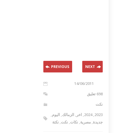
اكلات عيد الاضحى 2023 وصفات طبخ
طريقة تحضير حلاوة المولد الن
ر بالصور...
وصفات بالفيديو والصور...
PREVIOUS
NEXT
14/06/2011
698 تعليق
نكت
2023
,
2024
,
اخر
,
الزمالك
,
اليوم
,
جديدة
,
مصرية
,
نكات
,
نكت
,
نكتة