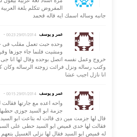
مرة استاذ لغة عربية بيقول لت
المفروض تتكلم بلغة العربية
جانبه وساله اسمك ايه قاله قحمد
-
عمر و يوسف
29/01/2014 00:23
وحده حبت تعمل مقلب فى جوز
ومشيت فلنما جاء جوزها وقر
خروج وعمل نفسه اتصل بوحده وقال لها انا جى 
وكتب رساله ونزل فرائت زوجته الرساله وكان كات
انا نازل اجيب عشا
-
عمر و يوسف
29/01/2014 00:15
واحه اعده مع جارتها فقالت ل
جزمة ابو السيد جوزى حطىها ا
قال لها جزمت مين دى قالت له بتاعت ابو السيد 
فقالت لها خدى قميص ابو السيد حطى على السرير
له قميص ابو السيد فقال لها نزلى الغسيل بتعهم