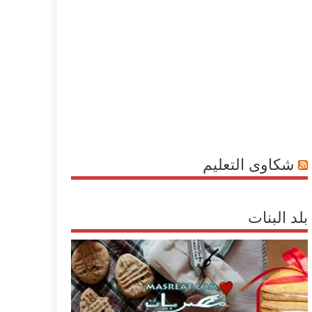
شكاوى التعليم
بلد البنات