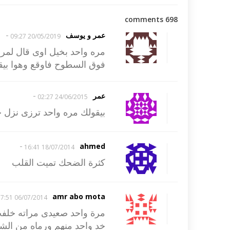
698 comments
-
عمر و يوسف
20/05/2019 09:27
مره واحد بخيل اوى قال لمر
فوق السطوح فاوقع وهوا بيقع ق
-
عمر
24/06/2015 02:27
بيقولك مره واحد ترزى نزل 
-
ahmed
18/07/2014 16:41
كثرة الضحك تميت القلب
amr abo mota
06/07/2014 17:51
مرة واحد صعيدى مراته خلفت
خد واحد منهم ورماه من الشب