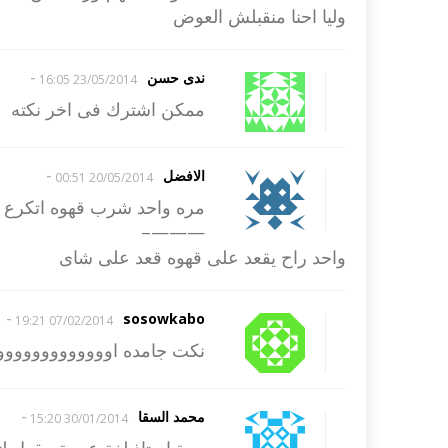
وليا احنا منقبلش العوض
-
ندى حسن
23/05/2014 16:05
ممكن اشترك فى اخر نكته
-
الافضل
20/05/2014 00:51
مره واحد شرب قهوه اتكرع
———–
واحد راح يقعد على قهوه قعد على شاى
-
sosowkabo
07/02/2014 19:21
نكت جامده اوووووووووووو
-
محمد السقا
30/01/2014 15:20