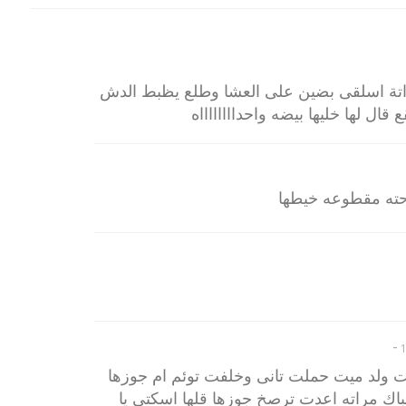
اتة اسلقى بضين على العشا وطلع يظبط الدش
ال لها خليها بيضه واحدااااااااه
حته مقطوعه خيطها
-
 ولد ميت حملت تانى وخلفت توئم ام جوزها
اك مراته اعدت ترصخ جوزها قلها اسكتى يا