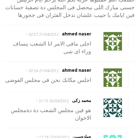
حسنى مبارك اللى بيحصل فى المجلس دة تصفية حسابات
فين ايامك يا حبيب علشان تدخل الفئران فى جحورها
-
ahmed naser
21/04/2012 02:57
احلى مافى الامر انا الشعب ينساف
وراء اى شى
-
ahmed naser
21/04/2012 02:56
اجلس مكانك نحن فى مجلس الفوضى
-
محمد زكى
02/04/2012 21:15
هو فين مجلس الشعب دة دةمجلس
الاخوان
-
جهادحسين
27/03/2012 17:28