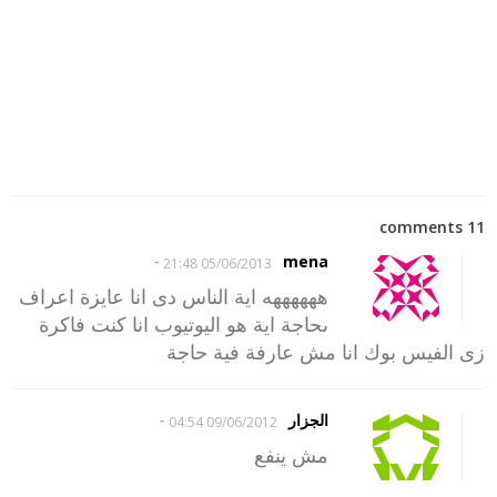
11 comments
-
mena
05/06/2013 21:48
ههههههه اية الناس دى انا عايزة اعراف
ىحاجة اية هو اليوتيوب انا كنت فاكرة
زى الفيس بوك انا مش عارفة فية حاجة
-
الجزار
09/06/2012 04:54
مش ينفع