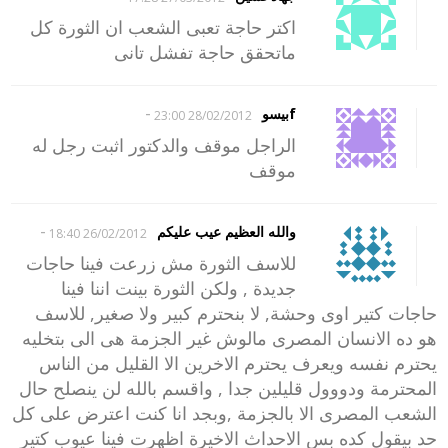
اكتر حاجة تعبى الشعب ان الثورة كل
ماتحقق حاجة تفشل تانى
-
fبيسو
28/02/2012 23:00
الراجل موقف والدكتور اثبت رجل له
موقف
-
والله العظيم عيب عليكم
26/02/2012 18:40
للاسف الثورة مش زرعت فينا حاجات
جديدة , ولكن الثورة بينت اننا فينا
حاجات كتير اوى وحشة, لا بنحترم كبير ولا صغير, للاسف
هو ده الانسان المصرى مالوش غير الجزمة هى الى بتخليه
يحترم نفسه ويعرف يحترم الاخرين الا القليل من الناس
المحترمة ودووول قليلين جدا , واقسم بالله لن ينصلح حال
الشعب المصرى الا بالجزمة ,وبجد انا كنت اعترض على كل
حد بيقول كده بس الاحداث الاخيرة اظهرت فينا عيوب كتير