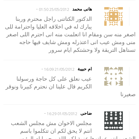
-
هانى محمد
25/05/2012 01:50
الدكتور الكتاتنى راجل محترم وربنا
يبارك له في اخلاقه العليا واحترامة للى
اصغر منه سن ومقام انا اتعلمت منه انى احترم اللى اصغر
منى ومش عيب انى اعتذرله ومش شايف فيها حاجه
تستاهل التريقة ولا وحشتكم ايام سرور
-
ام حبيبة
21/05/2012 16:09
عيب نعلق على كل حاجة ورسولنا
الكريم قال علينا ان نحترم كبيرنا ونوقر
صغيرنا
-
ضاحى
01/05/2012 16:29
مجلس الاخوان مش مجلس الشعب
انتم لا يحق لكم ان تتكلموا باسم
الشعب انتم عملتوها عزبة لكم اللة يرحم ايام الرئيس