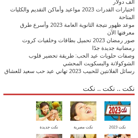
ألف دولار
اختبارات القدرات 2023 مواعيد وأماكن التقديم والكليات
المتاحة
موعد ظهور نتيجة الثانوية العامة 2023 وأسرع طرق
معرفتها الآن
صور رمضان 2023 تحميل بطاقات وخلفيات كروت
رمضانية جديدة جدًا
وصفات حلويات عيد الحب: طريقة تحضير قلوب
الشوكولاتة والبسكويت المحشي
رسائل الفلانتين للحبيب 2023 تهاني عيد حب سعيد للعشاق
نكت .. نكت .. نكت
نكت 2023
نكت مصرية
نكت جديدة