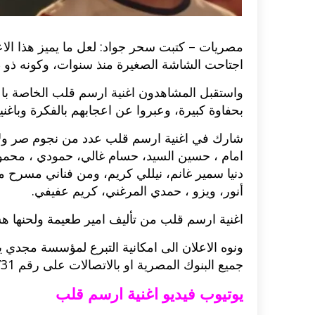
مصريات – كتبت سحر جواد: لعل ما يميز هذا الاعل
اجتاحت الشاشة الصغيرة منذ سنوات، وكونه ذو
واستقبل المشاهدون اغنية ارسم قلب الخاصة ب
بحفاوة كبيرة، وعبروا عن اعجابهم بالفكرة وباغن
شارك في اغنية ارسم قلب عدد من نجوم صر ول
امام ، حسين السيد، حسام غالي، حمودي ، محم
دنيا سمير غانم، نيللي كريم، ومن فناني مسرح
أنور، ويزو ، حمدي المرغني، كريم عفيفي.
اغنية ارسم قلب من تأليف امير طعيمة ولحنها ه
ونوه الاعلان الى امكانية التبرع لمؤسسة مجدي
جميع البنوك المصرية او بالاتصالات على رقم 19731، او باستخدام خدمة فوري.
يوتيوب فيديو اغنية ارسم قلب