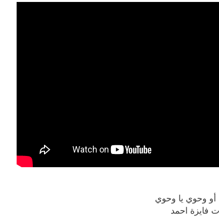
بوي مع
وصفات أكلات عيد راس السنة الميلادية
والميلاد المجيد الكريسما...
 أو وحوي يا وحوي
ت فايزة احمد