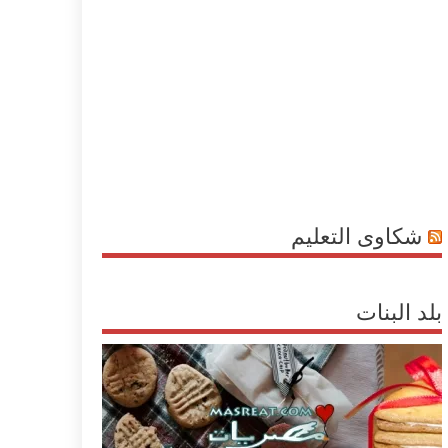
شكاوى التعليم
بلد البنات