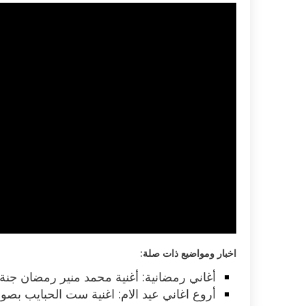
اكلات عيد الاضحى 2023 وصفات طبخ
طريقة تحضير حلاوة المولد الن
ر بالصور...
وصفات بالفيديو والصور...
اخبار ومواضيع ذات صلة:
أغاني رمضانية: أغنية محمد منير رمضان جنة
أروع اغاني عيد الام: اغنية ست الحبايب بصو