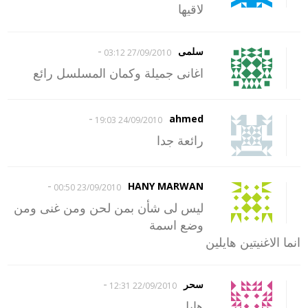
لاقيها
-
سلمى
27/09/2010 03:12
اغانى جميلة وكمان المسلسل رائع
-
ahmed
24/09/2010 19:03
رائعة جدا
-
HANY MARWAN
23/09/2010 00:50
ليس لى شأن بمن لحن ومن غنى ومن
وضع اسمة
انما الاغنيتين هايلين
-
سحر
22/09/2010 12:31
هايل