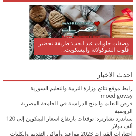
وصفات حلويات عيد الحب: طريقة تحضير
قلوب الشوكولاتة والبسكويت...
احدث الاخبار
رابط موقع نتائج وزارة التربية والتعليم السورية
moed.gov.sy
فرص التعليم والمنح الدراسية في الجامعة المصرية
الروسية
ستاندرد تشارترد: توقعات بارتفاع اسعار البيتكوين إلى 120
ألف دولار
اختبارات القدرات 2023 مواعيد وأماكن التقديم والكليات