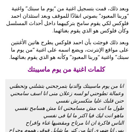
وبعد ذلك، قمت بتسجيل اغنية من “يوم ما سبتك” واغنية
“وربنا المعبود” بصوتي انقاذًا للموقف وبعد استئذان احمد
فلوكس لكي يقوم سامح بتركيبهما داخل أحداث المسلسل
وكأن فلوكس هو الذي يقوم بغنائهما.
وبعد ذلك فوجئت بأن احمد فلوكس يطرح هاتين الأغنتين
على مواقع الإنترنت، ويضع اسمه على اغنية “من يوم ما
سبتك” واغنية “وربنا المعبود” وكأنه هو الذي يقوم بغنائهما.
كلمات اغنية من يوم ماسيبتك
انا من يوم ماسيبتك والدنيا بتمرجحني بتشلني وتحطني
وعمالة تطوحني لو لسه زعلان منى انا اسف سامحني
حنن قلبك عليا متكسرش نفسي
طول ما انت مش مسامحني انا مش هسامح نفسي
ماهو انت ليك فيا اكتر ما ليا فى نفسي
الناس فاكرة ان انا مرتاح ومقضيها غناء وافراح
بس انا ضهري اتنا من كتر ما شايل فوقي هموم وجراح