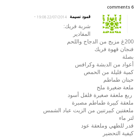
6 comments
-
قمود نسيمة
22/07/2014 19:08
شربة فريك:
المفادير
200غ مزيج من الدجاج واللحم
فنجان قهوة فريك
بصلة
أعواد من الدبشة وكرافس
كمية قليلة من الحمص
حبتان طماطم
ملعة ضغيرة ملح
ربع ملعقة صغيرة فلفل أسود
ملعقة كبيرة طماطم مصبرة
ملعقتين كبيرتنين من الزيت عباد الشمس
لتر ماء
قدر للطهي وملعقة عود
كيفية التحضير