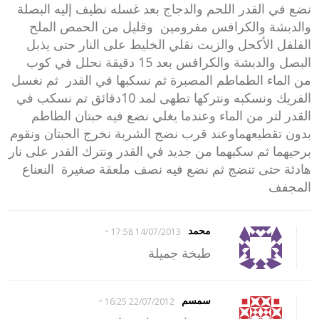
نضع في القدر اللحم والدجاج بعد غسله نظيف إليه البصلة
والدبشة والكرافس مفرومين وقليل من الحمص الملح
الفلفل الأكحل والزيت نقلي الخليط على النار حتى يذبل
البصل والدبشة والكرافس بعد 15 دقيقة نحلل في كوب
من الماء الطماطم المصبرة ثم نسكبها في القدر ثم نغسل
الفريك ونسكبه ونتركها تطهى لمد 10دقائق تم نسكب في
القدر لتر من الماء وعندما يغلي نضع فيه حبتان الطاطم
بدون تقطيعهماوعند قرب نضج الشربة نخرج الحبتان ونقوم
برحيهما ثم سكبهما من جديد في القدر ونترك القدر على نار
هادئة حتى تنضج ثم نضع فيه نصف ملعقة صغيرة النعناع
المجفف
-
محمد
14/07/2013 17:58
طبخة جميلة
-
سمسم
22/07/2012 16:25