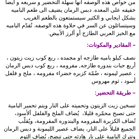
من خواص هذه الوصفه انها سهلة التحضير و سريعه و أيضا
خفيفه على المعده. دبس الرمان يضيف الى طعم الباميه
بشكل ايجابي و الكثير سيستمتعون بالطعم الغريب
وسيتسائلون عن السر في حلاوة هذه الوصفه. تُقدّم الباميه
مع الخبز العربي الطازج أو ألرز الأبيض.
– المقادير والمكونات:
نصف كيلو باميه طازجه او مجمده ، ربع كوب زيت زيتون ،
أربع حبات بندوره طازجه, مفرومه ، ربع كوب دبس الرمان
، عصير ليمونه ، ضُمّة كزبره خضراء مفرومه ، ملح و فلفل
أسود ، ثوم مهروس
– طريقة التحضير:
تسخين زيت الزيتون وتحميته على النار ويتم تحمير البامية
حتى تصبح محمّره قليلا، يُضاف الملح والفلفل ألأسود،
تُضاف الكزبرة المفرومه والبندوره المفرومة، ويُقلّب
الجميع قليلاً على النار، يضاف عصير الليمونة و دبس الرمان
وتترك البامية على نار هادئه حتى تنضج، يُضاف الثوم