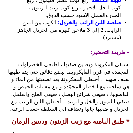
تتبيلة السلطه:
ربع كوب عصير الليمون ، ربع
كوب الخل الاحمر ، ربع كوب زيت الزيتون ،
الملح والفلفل الاسود حسب الذوق.
صلصة اللبن الرائب والخردل:
1كوب من اللبن
الرايب، 2 إلى 3 ملاعق كبيره من الخردل الجاهز
(مسترد).
– طريقة التحضير:
اسلقي المكرونة وبعدين صفيها ، اطبخي الخضراوات
المجمده في فرن المايكرويف لبضع دقائق حتى يتم طهيها
نصف طهيه. ، أخلطي المعكرونة بعد تصفيتها من الماء و
هي ساخنه مع الخضار المجمّده و مع معلبات الحمص و
الفاصوليا. ، ضيفي شرائح البصل ، ضيفي الملح والفلفل،
ضيفي الليمون والخل و الزيت ، أخلطي اللبن الرايب مع
الخردل و ضعيها جانبا وتضاف الى السلطه حسب الرغبه.
* طبق الباميه مع زيت الزيتون ودبس الرمان