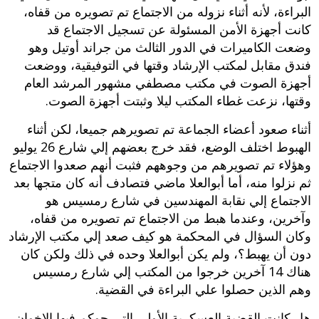
البراءة، لأنه أثناء نزوله من الاجتماع تم تصويره من قفاه،
كانت أجهزة الأمن المسئولة عن تسجيل الاجتماع قد
وضعت الكاميرات في الدور الثالث من جراند أوتيل وهو
فندق مقابل لمكتب الإرشاد وقتها في التوفيقية، ووضعت
أجهزة الصوت في مكتب مصطفي مشهور المرشد العام
وقتها، نزعت غطاء المكتب ليلا وثبتت أجهزة الصوت.
أثناء صعود أعضاء الجماعة تم تصويرهم جميعا، لكن أثناء
الهبوط اختلف الوضع، فقد خرج بعضهم إلي شارع 26 يوليو
وهؤلاء تم تصويرهم من وجوههم فثبت أنهم صعدوا الاجتماع
ثم نزلوا منه، أما أبوالعلا ماضي فتصادف أنه كان متجها بعد
الاجتماع إلي نقابة المهندسين في شارع رمسيس هو
وآخرين، وعندما هبط من الاجتماع تم تصويره من قفاه،
وكان السؤال في المحكمة هو كيف صعد إلي مكتب الإرشاد
دون أن يهبط؟، ولم يكن أبوالعلا وحده في ذلك ولكن كان
هناك 14 آخرين خرجوا من المكتب إلي شارع رمسيس
وهم الذين حصلوا علي البراءة في القضية.
هل كانت القضية العسكرية الأولي التي حوكم فيها الإخوان