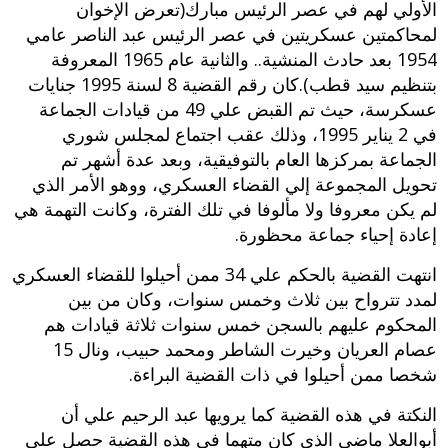
الأولي لهم في عصر الرئيس مبارك(تعرض الإخوان
لمحاكمتين عسكريتين في عصر الرئيس عبد الناصر عامي
1954 بعد حادث المنشية.. والثانية عام 1965 المعروفة
بتنظيم سيد قطب).كان رقم القضية 8 لسنة 1995 جنايات
عسكرسة، حيث تم القبض علي 49 من قيادات الجماعة
في 2 يناير 1995، وذلك عقب اجتماع لمجلس شوري
الجماعة بمركزها العام بالتوفيقية، وبعد عدة أشهر تم
تحويل المجموعة إلي القضاء العسكري، ووهو الأمر الذي
لم يكن معروفا ولا مألوفا في تلك الفترة، وكانت التهمة هي
إعادة إحياء جماعة محظورة.
انتهت القضية بالحكم علي 34 ممن أحيلوا للقضاء العسكري
لمدد تترواح بين ثلاث وخمس سنوات، وكان من بين
المحكوم عليهم بالسجن خمس سنوات ثلاثة قيادات هم
عصام العريان وخيرت الشاطر ومحمد حبيب، ونال 15
شخصا ممن أحيلوا في ذات القضية البراءة.
النكتة في هذه القضية كما يرويها عبد الرحيم علي أن
أبوالعلا ماضي الذي كان متهما في هذه القضية حصل علي