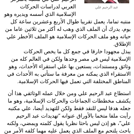
العربي لدراسات الحركات
عبد الرحيم علي
الإسلامية الذي أسسه ويديره وهو
منتبه تماما، يعمل تقريبا طوال الأربع وعشرين ساعة كل
يوم، يدرك أن الملف الذي وهب له أكثر من ثلاثين عاما من
حياته وهو ملف الحركات الإسلامية هو الملف الأخطر علي
الإطلاق.
يبذل مجهودا خارقا في جمع كل ما يخص الحركات
الإسلامية ليس في مصر وحدها ولكن في العالم كله من
وثائق ومستندات، يستعين بها علي استقراء الأحداث، وهو
الاستقراء الذي يمكنه من معرفة ما ستأتي به الأحداث في
المناطق المختلفة التي تعمل فيها الحركات الإسلامية.
استطاع عبد الرحيم علي ومن خلال عمله الوثائقي هذا أن
يكشف مخططات الجماعات والحركات الإسلامية، وهو ما
جعله هدفا ليس للنقد فقط ولكن للتهديد أيضا، علي مكتبه
رأيت ملفا متخما بالأوراق عنوانه “تهديدات عبد الرحيم
علي”، هو إذن ليس باحثا نظريا يقول كلمته ويمضي، ولكنه
باحث يلتحم مع الملف الذي يعمل عليه مهما كلفه الأمر من