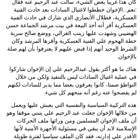
كان هذا غريبا بعض الشيء، سألت عبد الرحيم عنه فقال
:نعم…الإخوان خططوا لاغتيال السادات بعد حادث الفنية
العسكرية، فطلال الأنصاري الذي شارك في حادث الفنية
العسكرية أقر أنه أخذ البيعة في بيت مرشد الجماعة حسن
الهضيبي وشهدت عليها زينب الغزالي، ووضع صالح سرية
خطة الهجوم علي الفنية العسكرية وأقرها المرشد وكان
الشرط الوحيد أنهم إذا قبض عليهم لا يعترفوا بأن لهم صلة
بالإخوان.
هناك ما هو أكثر يقول عبدالرحيم علي إن الإخوان شاركوا
في عملية اغتيال السادات ليس بالتنفيذ ولكن من خلال
التواطؤ صمتا، كانوا يعرفون بعضا مما يدبر للسادات لكنهم
لم يفصحوا عنه رغم أنه منحهم كل شيء.
هذه التركيبة السياسية والنفسية التي يعيش عليها ويعمل
من خلالها الإخوان جعلت عبد الرحيم علي يتبني موقفا وهو
أن ملف الإخوان المسلمين ومن ورائها ملف الحركات
الإسلامية لابد أن يبقي في مسئولية الأجهزة الأمنية لأنها
الأقدر علي إدارته، فقد كان الملف سياسيا لفترة طويلة