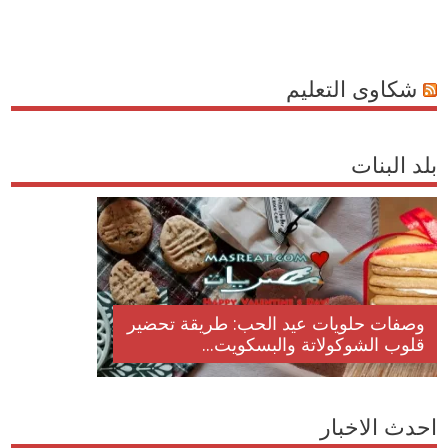
شكاوى التعليم
بلد البنات
وصفات حلويات عيد الحب: طريقة تحضير
قلوب الشوكولاتة والبسكويت...
احدث الاخبار