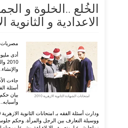
الخُلع ..الخلوة و الج
الاعدادية و الثانوية الازه
مصريات
أدى مليون
2010
والإنشاء.
جاءت الأ
بيان حكم
امتحانات الشهادة الثانوية الازهرية 2010
وأسبابه..
ووسيلة التعارف بين الرجل والمرأة. وحكم جلوس
زواجا شرعيا. وتعريف الإيلاء لغة وشرعا ومعناه