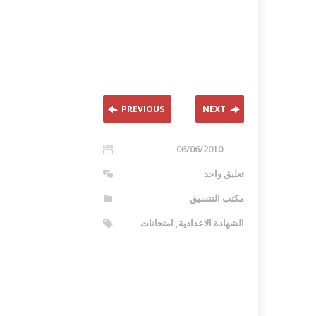
اكلات عيد الاضحى 2023 وصفات طبخ
طريقة تحضير حلاوة المولد الن
ر بالصور...
وصفات بالفيديو والصور...
PREVIOUS
NEXT
06/06/2010
تعليق واحد
مكتب التنسيق
الشهادة الاعدادية
,
امتحانات