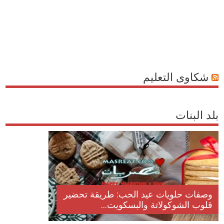
شكاوى التعليم
بلد البنات
وصفات حلويات عيد الحب: طريقة تحضير
قلوب الشوكولاتة والبسكويت...