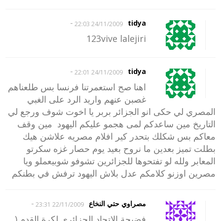
-
tidya
24/11/2009 22:03
123vive lalejiri
-
tidya
24/11/2009 22:01
اهنا صح استعمرتنا فرنسا بس طلعناهم
غصبن عنهم واريد الرد على الغبي
المصري لي حكى انو الجزائر بربر يا اخوت شوف ورجع لي
التاريخ مين ساعدكم لمى هجمو عليكم اليهود مين وقف
معاكم بس شكلك بتحدر كير افلام مصريه علاشن هيك
بطلت تميز بعدين ما نروح بعيد يوم حصار غزه سكرتو
المعابر ولله لو تفتحوها للجزائرين تشوفو شوبيعملو ويا
مصرين اوزنو كلامكم عدل بلاش اليهود ترفش في بطنكم
-
مصراوي حتي النخاع
22/11/2009 23:31
فضيحة الاتحاد الجزائرى لكرة القدم (