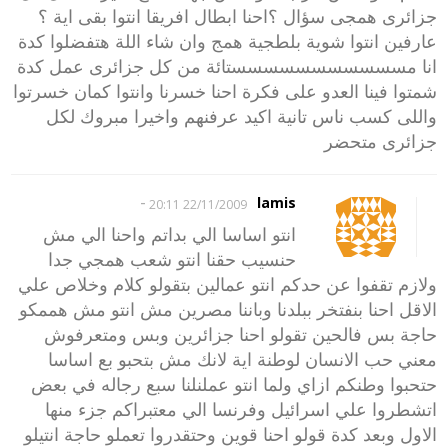
جزائرى همجى سؤال ؟احنا ابطال افريقا انتوا بقى اية ؟
عارفين انتوا شوية بلطجية همج وان شاء اللة هتفضلوا كدة
انا مسسسسسسسسسسستائة من كل جزائرى عمل كدة
شمتوا فينا العدو على فكرة احنا خسرنا وانتوا كمان خسرتوا
واللى كسب ناس تانية اكيد عرفنهم واخيرا مبروك لكل
جزائرى متحضر
-
lamis
22/11/2009 20:11
انتو اساسا الي بداتم واحنا الي مش
حنسيب حقنا انتو شعب همجي جدا
ولازم تقفوا عن حدكم انتو عمالين بتقولو كلام وخلاص علي
الاقل احنا بنفتخر ببلدنا وباننا مصرين مش انتو مش هممكو
حاجة بس فالحين تقولو احنا جزائرين وبس ومتعرفوش
معني حب الانسان لوطنة اية لانك مش بتحبو بع اساسا
حتحبوا وطنكم ازاي ولما انتو عملنلنا سبع رجاله في بعض
اتشطروا علي اسرائيل وفرنسا الي معتبراكم جزء منها
الاول وبعد كدة قولو احنا قوين وحتقدروا تعملو حاجة انتيلو