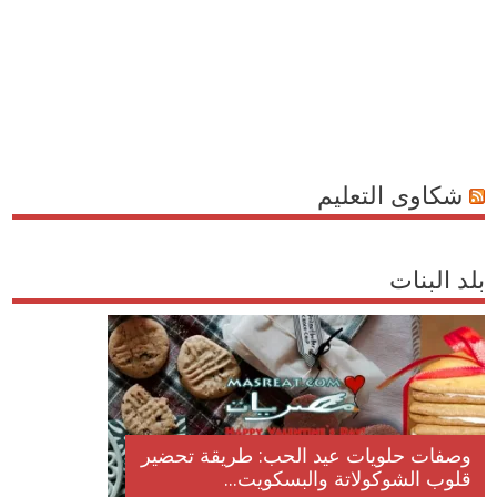
شكاوى التعليم
بلد البنات
 أكلات عيد راس السنة الميلادية
وصفات حلويات عيد 
اد المجيد الكريسما...
قلوب الشوكولاتة وال