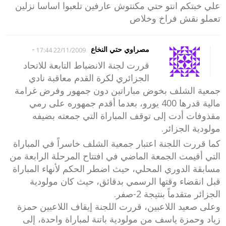
علي خبتكم انتو حتي مكنتوش عارفين تلعبوا اساسا نزلين
تعملو نقش فراخ وخلاص
-
مصراوي حتي النخاع
22/11/2009 17:44
قررت لجنة الانضباط التابعة للاتحاد
الجزائري لكرة القدم معاقبة نادي
جمعية الشلف بخوض مباراتين دون جمهور وفرض غرامة
مالية قدرها 400 يورو، بعدما أقدم جمهوره على رمي
مقذوفات أدت إلى توقف المباراة التي جمعته بضيفه
مولودية الجزائر.
كما قررت اللجنة اعتبار جمعية الشلف خاسراً في المباراة
التي أقيمت الجمعة الماضي في افتتاح المرحلة الرابعة من
مسابقة الدوري المحلي، حيث اضطر الحكم لأنهاء المباراة
قبل انقضاء وقتها الرسمي بدقائق، حيث كان مولودية
الجزائر متقدماً بنتيجة 2-صفر.
وعلى صعيد اللاعبين، قررت اللجنة إيقاف اللاعبين حمزة
زياد وحمزة ياسف من مولودية باتنة لمباراة واحدة، إلى