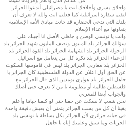
من عندكم الذل والعار والروتانا سينما
واحلاق يسرى وأخلاقك انت يا مصرائيلي أتدعوا الجزائر
لتقيم سفارة اسرائيلية كما فعلتم انت والله لا تعرف أن
بلدك التي تدعي الحضارة قد خانت مبادئ الأمة الاٍسلامية
بتعاونها مع أعداء الاٍسلام
وانت يا تونسي الوطن و جاهلي الأصل انا أجيبك على
سؤالك الجزائر بلد المليون ونصف المليون شهيد الجزائر بلد
الرجولة الجزائر بلد الشهامة الجزائر بلد القوة الجزائر بلد
الزعماء الجزائر بلد تكره كل من يتعامل مع اسرائيل
الجزائر بلد مغاربي الجزائر بلد ليس في قاموسها السكوت
عن الحق أول اعلان عن الدولة الفلسطينية كان الجزائر يا
جاهل الجزائر بلد هواري بومدين الذي قال الجزائر مع
فلسطين ظالمة أو مظلومة يا من لا تعرف حتى أصلك
والجواب أيضا للمغربي
نحن شعب لا نسكت عن حقنا حتى لو كلفنا حياتنا وأعلم
يقينا أن كل من يسب الجزائر يتمنى أن يعيش دقيقة واحدة
في حياته جزائري لأن الجزائر بكل بساطة يا تونسي بلد
الحريات وما سبق وعلمتك اٍياه يا جاهل