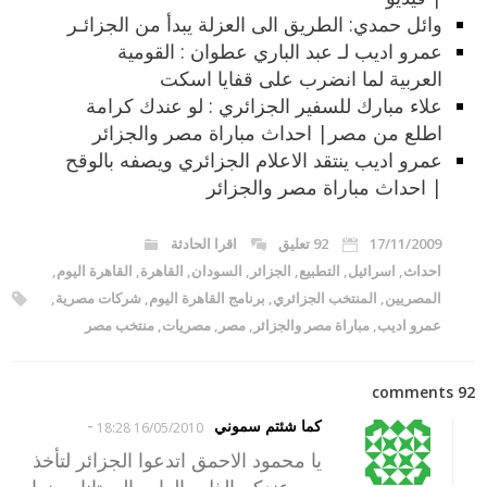
وائل حمدي: الطريق الى العزلة يبدأ من الجزائـر
عمرو اديب لـ عبد الباري عطوان : القومية
العربية لما انضرب على قفايا اسكت
علاء مبارك للسفير الجزائري : لو عندك كرامة
اطلع من مصر| احداث مباراة مصر والجزائر
عمرو اديب ينتقد الاعلام الجزائري ويصفه بالوقح
| احداث مباراة مصر والجزائر
17/11/2009
92 تعليق
اقرا الحادثة
احداث
,
اسرائيل
,
التطبيع
,
الجزائر
,
السودان
,
القاهرة
,
القاهرة اليوم
,
المصريين
,
المنتخب الجزائري
,
برنامج القاهرة اليوم
,
شركات مصرية
,
عمرو اديب
,
مباراة مصر والجزائر
,
مصر
,
مصريات
,
منتخب مصر
92 comments
-
كما شئتم سموني
16/05/2010 18:28
يا محمود الاحمق اتدعوا الجزائر لتأخذ