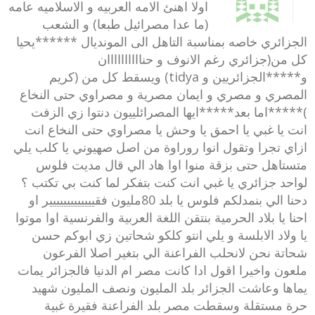
اولا اهنئ الامه العربيه و الاسلاميه عامه
(ما عدا مصرائيل طبعا) و الشعب
الجزائري خاصه بمناسبة التاهل الى المونديال ******يحيا
كل من(جزائري رغم الانوف و حناااااااااان
و*****الجزائريين و tidya) ويسقط كل من (كريم
المصري و مصري و ايمان مصرية و مصراوي حتى النخاع
)*****اما بعد*****ايها المصرائلييون دنتوا زي الزفت
انت يا غبي يا احمق يا وحش يا مصراوي حتى النخاع انت
ازاي تجرا وتقول انوا روراوة من اصل صهيوني يا كلب يلي
متستاهل حتى بزقة منوا اوا هاد الي قال مديت فلوس
لواحد جزائري يا غبي انت كنت بتفكر لما كنت بي تكتب ؟
دحنا الي بنمدلكم فلوس يا بلد 80مليون فقييييييييييييير او
احنا يا بلاد الحرمية بنتقن اللغة العربية والفرنسية اوا موتوا
يا ولاد الابلسة و يلي انتو كلكو شحاتين زي ابوكم حسن
شحاتة نحن لانحلب الفراعنة الي بتغير اصلا الفرعون
ملعون واخيرا اقول ادا كانت مصر ام الدنيا فالجزائر يمات
يماها وعاشت الجزائر بلد المليون ونصف المليون شهيد
حرة مستقلة وسقطت مصر بلد الفراعنة فقيرة غبية