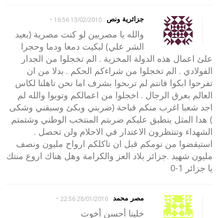
-
جزائرية ونص
13/02/2010 16:56
والله يا مصريين لو كنت مصرية (بعيد
الشر علي) لبكيت دمعا ودما وحجرا
علئ اعمال هذه الدولة المخزية . الم تخجلوا من الجدار
الفولادي . الم تخجلوا من شراءكم الحكم . بدلا من ان
تفرحوا ابكوا فانتم لم تربحوا بشرف اما نحن تاهلنا لكاس
العالم بعرق الرجال . اخجلوا من اعمالكم وتوبوا والله لم
اجد شعبا اغرب منكم قباحة (ضربني وبكئ وسبقني وشكى
) هدا المثل ينطبق عليكم ضربتم المنتخب الوطني وشتمتم
الشهداء وتنتظرون الاعتدار في الاحلام ولن تحصل .
استيقضوا من نومكم قبل ان تاكلكم ارواح مليون ونصف
مليون شهيد .جزائر بلاد العز والكرامة وهل هناك اروع منتك
يا جزائر 1-0
-
مصر محمد
28/01/2010 22:56
خلينا أحسن أخوت