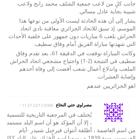
جانب كلٍ من لاعب جمعية الشلف محمد رابح ولاعب
شبيبة بجاية عادل مسالي.
يشار إلى أن هذه الحادثة ليست الأولى من نوعها هذا
الموسم، إذ سبق للاتحاد الجزائري معاقبة نادي اتحاد
الحراش بلعب 6 مباريات دون جمهور على خلفية الأحداث
التي شهدتها مباراة الفريق أمام وفاق سطيف.
وكانت المباراة توقفت في الدقيقة 61، بعد تقدم وفاق
سطيف في النتيجة (2-1) واجتياح مشجعي اتحاد الحراش
الملعب واندلاع أعمال شعب أفضت إلى وفاة أحدهم
وإصابة العشرات.
اهو الجزائريين عندهم
-
مصراوي حتي النخاع
22/11/2009 11:27
يُختلف في المرجعية التاريخية للتسمية
، إلا أن المؤكد هو أن اسم البلد مستمد
من اسم العاصمة ، أطلقة أنتوان فيرجيل شنيدر -أيام
الفرنسيين سنة 1839 – رسميا اسم الْجَزَائِر على البلد ككل