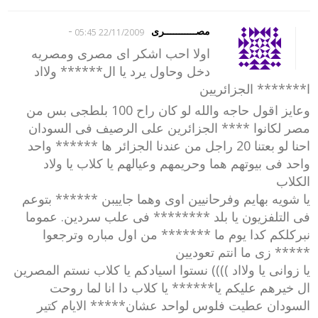
-
مصـــــــــــرى
22/11/2009 05:45
اولا احب اشكر اى مصرى ومصريه
دخل وحاول يرد يا ال****** ولااد
ا******* الجزائريين
وعايز اقول حاجه والله لو كان راح 100 بلطجى بس من
مصر لكانوا **** الجزائرين على الرصيف فى السودان
احنا لو بعتنا 20 راجل من عندنا الجزائر ها ****** واحد
واحد فى بيوتهم هما وحريمهم وعيالهم يا كلاب يا ولاد
الكلاب
يا شويه بهايم وفرحانيين اوى وهما جاييبن ****** بتوعم
فى التلفزيون يا بلد ******** فى علب سردين. عموما
نبركلكم كدا يوم ما ******* من اول مباره وترجعوا
***** زى ما انتم تعوديين
يا زوانى يا ولااد )))) نستوا اسيادكم يا كلاب نستم المصرين
ال خيرهم عليكم يا****** يا كلاب دا انا لما روحت
السودان عطيت فلوس لواحد عشان***** الايام كتير