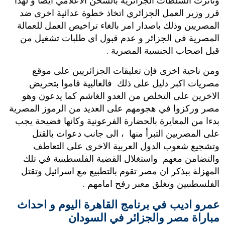
وتأثرت السلطات الجزائرية بالشحن الاعلامي ايضا و لهذا
قرر وزير العمل الجزائري اتخاذ خطوة عدائية اخرى ضد
المصريين وذلك باصدار امر بالغاء تراخيص العمل للعمالة
المصرية في الجزائر و عدم قبول اي طلبات تشغيل من
قبل اصحاب الجنسية المصرية .
ومن ناحية اخرى فإن تعليقات الجزائريين على موقع
مصريات اكبر دليل على ذلك فالغالبية قاموا بتحريض
الاخرين على التخلص من العدو الغاشم كما يدعون وهو
مصر وركزوا في هجومهم على العديد من الرموز المصرية
بدءا من المعايرة بالحضارة الفرعونية وكانها فضيحة يجب
على المصريين التبرأ منها ، الى جانب دعوات بالقتل
وتشجيع شعوب الدول العربية الاخرى على التعاطف
والتضامن معهم واستغلال القضية الفلسطينية في تلك
المهزلة ببذكر ان مصر تقوم بالتطبيع مع اسرائيل وتقتل
الفلسطنيين وتغلق معبر رفح امامهم .
عمرو اديب في برنامج القاهرة اليوم و احداث
مباراة مصر والجزائر في السودان