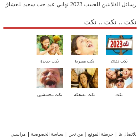
رسائل الفلانتين للحبيب 2023 تهاني عيد حب سعيد للعشاق
نكت .. نكت .. نكت
نكت 2023
نكت مصرية
نكت جديدة
نكت
نكت مضحكة
نكت محششين
للاتصال بنا
|
خريطة الموقع
|
من نحن
|
سياسة الخصوصية
|
مراسلي