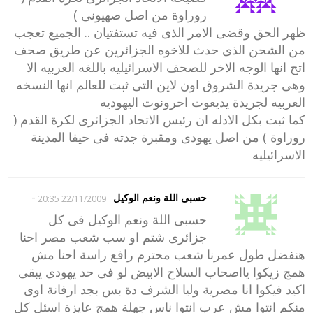
روراوة من اصل صهيونى )
ظهر الحق وقضى الامر الذى فيه تستفتيان .. الجميع تعجب
من الشحن الذى حدث للاخوه الجزائرين عن طريق صحف
اتح انها الوجه الاخر للصحف الاسرائيليه باللغه العربيه الا
وهى جريدة الشروق اون لاين التى ثبت للعالم انها النسخه
العربيه لجريدة يديعوت احرونوت اليهوديه
كما ثبت بكل الادله ان رئيس الاتحاد الجزائرى لكرة القدم (
روراوة ) من اصل يهودى ومقبرة جدته فى حيفا المدينة
الاسرائيليه
-
حسبى اللة ونعم الوكيل
22/11/2009 20:35
حسبى اللة ونعم الوكيل فى كل
جزائرى شتم او سب شعب مصر احنا
هنفضل طول عمرنا شعب محترم رافع راسة احنا مش
همج زيكوا يااصحاب السلاح الابيض لو فى حد يهودى يبقى
اكيد فيكوا انا مصرية وليا الشرف دة بس بجد ارفانة اوى
منكم انتوا مش عرب انتوا ناس جهلة همج عايزة اسئل كل