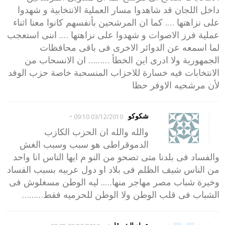
داخل اللجان قد شاهدوا مسار العملية الانتخابية و شهدوا
على نزاهتها …. كما ان المرشحين بأنفسهم كانوا معنا اثناء
عملية فرز الاصوات و شهدوا على نزاهتها …. اننى استعجب
لما اسمعه عن الدوائر الاخرى فى باقى محافظات
الجمهورية ولا ادرى اين الخطأ ……… ان الانسحاب من
الانتخابات فيه خسارة للاحزاب المنسحبة خاصة حزب الوفد
لأن مرشحيه الاوفر حظا
-
شكوكو
03/12/2010 09:10
والله والله ان الحزب الكازب
الدموقراطى هو سبب وسبب الغش
والفساد فى بلدنا متى تصحو من النو م ايها الناس انا واحد
من الناس شيف الظلم فى بلاد او دول عربيه بسبب الفساد
وخيرة شباب مصر مهاجر منها….. ليه الوطن مسغلوش فى
الشباب فى قلب الوطن ولا الوطن للحرميه فقط………