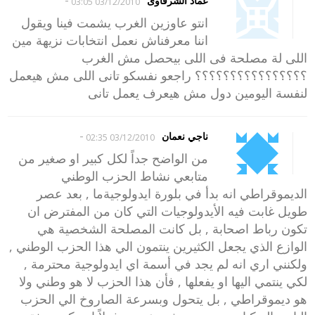
-
عماد الشرقاوى
03/12/2010 03:05
انتو عاوزين الغرب يشمت فينا ويقول
اننا معرفناش نعمل انتخابات نزيهة مين
اللى لة مصلحة فى اللى بيحصل مش الغرب
؟؟؟؟؟؟؟؟؟؟؟؟؟؟؟؟ راجعو نفسكو تانى اللى مش هيعمل
لنفسة اليومين دول مش هيعرف يعمل تانى
-
ناجي نعمان
03/12/2010 02:35
من الواضح جداً لكل كبير او صغير من
متابعي نشاط الحزب الوطني
الديموقراطي انه بدأ في بلورة ايدولوجيةما , بعد عصر
طويل غابت فيه الأيدولوجيات التي كان من المفترض ان
تكون رباط اصحابة , بل كانت المصلحة الشخصية هي
الوازع الذي يجعل الكثيرين ينتمون الي هذا الحزب الوطني ,
ولكنني اري انه لم يجد في أسمة اي ايدولوجية محترمة ,
لكي ينتمي اليها او يفعلها , فأن هذا الحزب لا هو وطني ولا
هو ديموقراطي , بل يتحول وبسرعة الصاروخ الي الحزب