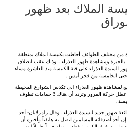
سة الملاك بعد ظهور
لوراق
 من مختلف الطوائف أحاطت بكنيسة الملاك بمنطقة
ة بالجيزة ومشاهدة ظهور العذراء .. وذلك عقب انطلاق
ر السيدة العذراء على قبة الكنيسة منذ العاشرة مساء
حتى الخامسة من فجر أمس .
مع لمشاهدة ظهور العذراء الى تكدس الشوارع المحيطة
بالكنيسة مما عطل حركة المرور وتردد أن هناك 3 حمامات تطوف
يسة .
عة ظهور جديد للسيدة العذراء . وقال رامزلابان- أحد
إن أحد أصدقائه المسلمين اتصل به هاتفياً وأخبره أن
ء ظهرت فوق الكنيسة فغادر منزله فوراً حاملاً ابنه