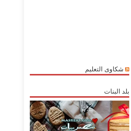
شكاوى التعليم
بلد البنات