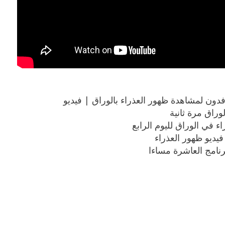
بوي مع
وصفات أكلات عيد راس السنة الميلادية
والميلاد المجيد الكريسما...
فدون لمشاهدة ظهور العذراء بالوراق | فيديو
وراق مرة ثانية
ء في الوراق لليوم الرابع
يديو ظهور العذراء
رنامج العاشرة مساءا