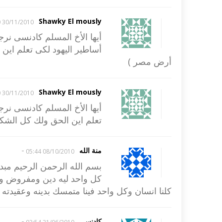
Shawky El mously
30/11/2010 23:10
أيها الأخ المسلم كادنسى ن
أساطير اليهود لكى تعلم اي
أرض مصر )
Shawky El mously
30/11/2010 23:00
أيها الأخ المسلم كادنسى نرج
تعلم اين الحق ولك كل الش
-
منة الله
08/10/2010 05:44
بسم الله الرحمن الرحيم مبدائي
كل واحد ليه دين ومفروض ولا
كلنا انسان وكل واحد فينا متمسك بدينه وعقيدت
-
كادنسى