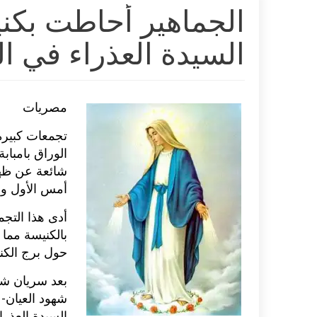
الجماهير أحاطت بكني
السيدة العذراء في ا
مصريات
تجمعات كبيرة
الوراق بامباب
شائعة عن ظهو
أمس الأول و
أدى هذا التج
حول برج الكن
بعد سريان شائ
شهود العيان- 
السيدة العذرا