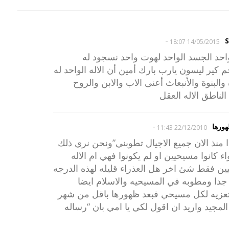
-
S
14/05/2015 18:07
واحد الجسد الواحد لهوت واحد نسجود له
كير ليسون يارب بارك أمين أن الاله الواحد له
البنوة والأنبعاث أعنى الاب والابن والروح
 الناطق الاله العقل
-
ورها
22/12/2010 11:43
ذا منذ الان جميع الاجيال تطوبني”ونحن نري ذلك
ء كانوا مسيحيين او لم يكونوا فهي ام الاله
يين فقط شئ اخر هل العذراء قليله لهذه الدرجه
جدا ومطوبه في المسيحيه والاسلام ايضا
 تعزيه لكل مسيحي فبعد ظهورها باقل من شهر
يلاد المجيد واريد ان اقول لكي يا امي بان “رساله