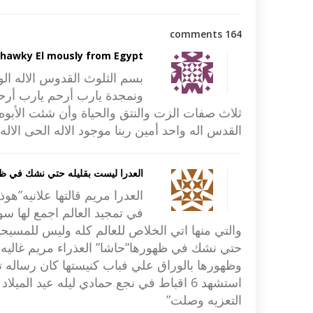
164 comments
hawky El mously from Egypt
بسم الثلوث القدوس الاله ال
ونمجدة يارب أرحم يارب أرحم 
ثلاث صفات الزت والنتق والحياة وأن شئت الأبوه و
القدس اله واحد أمين ربنا موجود الاله الحى الاله
العدرا ليست بقليله حتي نشك في ظه
العدرا مريم قالتها علانيه”هو
في تمجيد العالم اجمع لها سوا
والتي منها اتي الخلاص للعالم كله وليس للمسيح
حتي نشك في ظهورها”حاشا” العذراء مريم غاليه 
وظهورها بالوراق علي فباب كنيستها كان رساله
استشهد 6 اقباط في نجع حمادي ليله عيد الم
التعزيه وصلت”