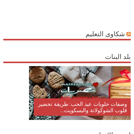
شكاوى التعليم
بلد البنات
وصفات حلويات عيد الحب: طريقة تحضير
قلوب الشوكولاتة والبسكويت...