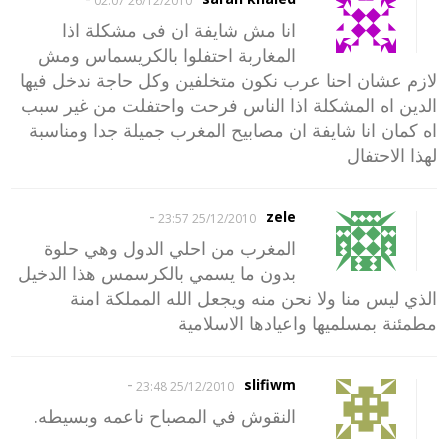
26/12/2010 02:07
انا مش شايفة ان فى مشكلة اذا
المغاربة احتفلوا بالكريسماس ومش
لازم عشان احنا عرب نكون متخلفين وكل حاجة ندخل فيها
الدين اه المشكلة اذا الناس فرحت واحتفلت من غير سبب
اه كمان انا شايفة ان مصابيح المغرب جميلة جدا ومناسبة
لهذا الاحتفال
-
zele
25/12/2010 23:57
المغرب من احلي الدول وهي حلوة
بدون ما يسمي بالكرسمس هذا الدخيل
الذي ليس منا ولا نحن منه ويجعل الله المملكة امنة
مطمئنة بمسلميها واعيادها الاسلامية
-
slifiwm
25/12/2010 23:48
النقوش في المصباح ناعمه وبسيطه.