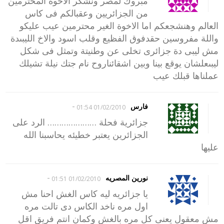
مبروك لمصر ونشكر الاخوة المحترمين
من الجزائريين وعقبالكم فى كاس
العالم وهنشجعكم اما الاخوة الغير محترمين عيب عليكو
واللة مفروسين حقدفوق الفظيع وقلب اسود والاخ الليبىدة
مش ليبى دة جزائرى تخلى عن وطنيتة وتمثل فى شكل
ليبىعلشان يوقع بينا وبين اشقائناروح نام جتك نيلة تشيلك
عملناها قبلك عيب
-
فارس
01/02/2010 01:54
جزائرية فحلة ………………… الرد على
الجزائرين يعتبر خطيئه يحاسبنا الله
عليها
-
نورين المصريه
01/02/2010 01:51
يا جزائريه ليه كاس الغش احنا مش
اول مره ناخد الكاس دى تالت مره
مش معقول يعنى كل مره بالغش وكمان انتم فريق اقل