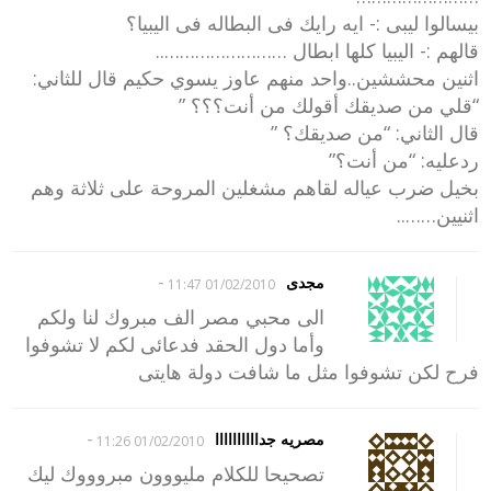
بيسالوا ليبى :- ايه رايك فى البطاله فى اليبيا؟
قالهم :- اليبيا كلها ابطال ……………………..
اثنين محششين..واحد منهم عاوز يسوي حكيم قال للثاني:
“قلي من صديقك أقولك من أنت؟؟؟ ”
قال الثاني: “من صديقك؟ ”
ردعليه: “من أنت؟”
بخيل ضرب عياله لقاهم مشغلين المروحة على ثلاثة وهم
اثنيين……..
-
مجدى
01/02/2010 11:47
الى محبي مصر الف مبروك لنا ولكم
وأما دول الحقد فدعائى لكم لا تشوفوا
فرح لكن تشوفوا مثل ما شافت دولة هايتى
-
مصريه جداااااااااا
01/02/2010 11:26
تصحيحا للكلام مليووون مبروووك ليك