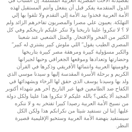
بقصيدته ألأخت المصرية العربية المسلمة. إن الشباب في
الدول المتقدمة يفكر قبل أن ينفعل وأنتم المستقبل لهذه
الأمة العربية فخذوا بيد الأمة إلي التقدم ولا تلقوا بها إلي
التهلكة. يعيبون علي مصرا والمصريون تفاخرهم الزائد ولم
لا ؟ لا تنكروا علينا تاريخنا ولا ننكر عليكم تاريخكم وفي كل
الكثير من الفخر والافتخار. والمثل الشعبي عند شعبنا
المصري الطيب يقول” اللي ملوش كبير يشتري له كبير”
والكبر مسؤولية كبيرة ومرهقة مصر كبيرة بتاريخها
وحضارتها وتعدادها وموقعها الجغرافي وحبها لجيرانها
وقوميتها العربية وانتمائها الأفريقي وذكرها في القرآن
الكريم و برحلة الأسرة المقدسة إليها و سيدنا موسي الذي
ولد بها وسيدنا يوسف الذي حقق لها الرخاء وبشهدائها في
الكفاح ضد الطامعين فيها عبر التاريخ آخر هم شهداء أكتوبر
المجيد ألا يكفي؟ بالله عليكم لا تنكروا هذا علينا ولكل دولة
من نسيج الأمة العربية رصيدا كبيرا تفتخر به و لا ننكره
عليها. إننا لن نستفيد شيئا من نكرانكم هذا ولكن الكل
سيستفيد بنهضة الأمة العربية وستخبو الإقليمية قصيرة
النظر.