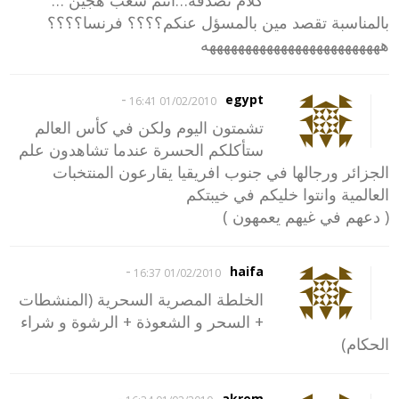
كلام نصدقه…انتم شعب هجين …
بالمناسبة تقصد مين بالمسؤل عنكم؟؟؟؟ فرنسا؟؟؟؟
هههههههههههههههههههههههههه
-
egypt
01/02/2010 16:41
تشمتون اليوم ولكن في كأس العالم
ستأكلكم الحسرة عندما تشاهدون علم
الجزائر ورجالها في جنوب افريقيا يقارعون المنتخبات
العالمية وانتوا خليكم في خيبتكم
( دعهم في غيهم يعمهون )
-
haifa
01/02/2010 16:37
الخلطة المصرية السحرية (المنشطات
+ السحر و الشعوذة + الرشوة و شراء
الحكام)
-
akrem