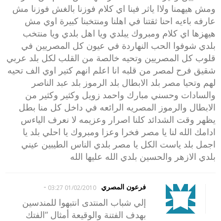
ومش هيهمنا ولاا ياثر فينا اي كلام فوزنا بالغش فوزنا مش
عارفه باءيه احنا ثقتنا في اهلنا ومنتخبنا كبيرة اوي مش
هيهزها اي كلام ومبروك يبلدي ويا اهل بلدي ويا منتخب
بلدي شوفوا الحب النهاردة في عيون كل المصريين في
قلوب كل المصريين وتحيه خالصة من القلب لكل بلد عربي
شقيق فرح لمصر من قلبه انا اعلم انهم كتير اوي الف تحيه
لهم وتحيا مصر بلد الابطال بلد الرموز بلد عبد الناصر
والسادات وحسني مبارك واحمد زويل وكثير وكثير من
الابطال والرموز المصريه الرائعه في داخل كل منا بطل
يظهر وقت الشدائد كلنا اصرار وعزيمه لا نعرف الياءس
ادامك الله لنا يا مصر فخرا وعزا ومبروك يا احلي بلد يا
اجمل بلد ياست الكل يا مصر بلدي الناس الطيبين عيني
بلدي الازهر والحسين بلدي الله عليها الله
-
فرعون المصري
01/02/2010 03:27
إلي شباب المنتدى انتبهوا للمندسين
بهدف الفتنة والوقيعة أمثال “الفتك