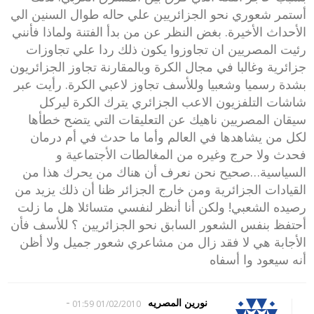
أستمر شعوري نحو الجزائريين علي حاله طوال السنين الي
الأحداث الأخيرة. بغض النظر عن من بدأ الفتنة ولماذا فأنني
رئيت المصريين ان تجاوزوا يكون ذلك ردا علي تجاوزات
جزائرية وغالبا في مجال الكرة وبالمقارنة تجاوز الجزائريون
بشدة رسميا وشعبيا وللأسف تجاوز لاعبي الكرة. رأيت عبر
شاشات التلفزيون الاعب الجزائري يترك الكرة ليركل
سيقان المصريين ناهيك عن التعليقات التي يتضح خطأها
لكل من يشاهدها في العالم وأما ما حدث في أم درمان
فحدث ولا حرج وغيره من المغالطات الأجتماعية و
السياسية…صحيح نحن نعرف أن هناك من يحرك هذا من
القيادات الجزائرية ومن خارج الجزائر ظنا أن ذلك يزيد من
رصيده الشعبي! ولكن أنا أنظر لنفسي متسائلا هل ما زلت
أحتفظ بنفس الشعور السابق نحو الجزائريين ؟ للأسف فأن
الأجابة هي لا فقد زال من مشاعري شعور جميل ولا أظن
أنه سيعود وا أسفاه
-
نورين المصريه
01/02/2010 01:59