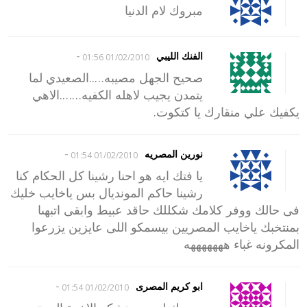
مبروك لام الدنيا
-
الفنك الليبي
01/02/2010 01:56
صحيح الجهل مصيبه…..الصعيدي لما
يتمدن يجيب لاهله الكفيه…….الاهي
يكفيك علي منقارك يا كتكوت.
-
نورين المصريه
01/02/2010 01:54
يا فتك ايه هو احنا رشينا كل الحكام كنا
رشينا حاكم المونديال بس ياخايب خليك
فى حالك ووفر كلامك شكللك حاقد عبيط وابقى اتبهىا
بمنتخبك ياخايب المصريين بيسمكو اللى عايزين يزرعوا
المكرونه غباء هههههههه
-
ابو كريم المصرى
01/02/2010 01:54