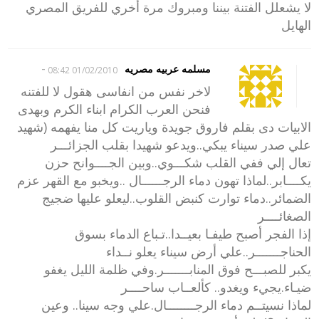
لا يشعلل الفتنة بيننا ومبروك مرة أخري للفريق المصري
الهايل
-
مسلمه عربيه مصريه
01/02/2010 08:42
لاخر نفس من انفاسى هقول لا للفتنه
فنحن العرب الكرام ابناء الكرم وبهدى
الابيات دى بقلم فاروق جويدة وياريت كل منا يفهمه (شهيد
علي صدر سيناء يبكي..ويدعو شهيدا بقلب الجزائـــر
تعال إلي ففي القلب شكـــوي..وبين الجــــوانح حزن
يكــــابر..لماذا تهون دماء الرجــــــال ..ويخبو مع القهر عزم
الضمائر..دماء توارت كنبض القلوب..ليعلو عليها ضجيج
الصغائــــر
إذا الفجر أصبح طيفـا بعيــدا..تـباع الدماء بسوق
الحناجـــــــر..علي أرض سيناء يعلو نــداء
يكبر للصبـــح فوق المنابـــــــر.وفي ظلمة الليل يغفو
ضيـاء.يجيء ويغدو.. كألعــاب ساحــــر
لماذا نسيتــم دماء الرجــــــــال.علي وجه سينا.. وعين