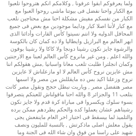
ولما يعرفوكم ابقوا عرفونا , وكلامكم انكم هتروحوا تلعبوا
مع الكبار واحنا نفضل فى بيوتنا ماشى روحوا العبوا مع
الكبار من نفسكم مفيش مشكلة احنا مش محتاجين نلعب
مع كبار لأننا اصلا كبار ودايما موجودين مع بعض فى جميع
المحافل الدوليه ولا انتم نسيتوا كأس القارات وأدائنا الذى
ابهر العالم مع البرازيل وايطاليا ولا ده كمان كان بالكوسة
والرشوة جايز نكون رشينا دونجا ولا كاكا ولا رشينا بوفون
والله اعلم , ومن غير مانروح كأس العالم لعبنا مع الارجنتين
وكمان انجلترا طلبت تلعب معانا واسبانيا ,مش هقولكم اننا
مش عايزين نروح كأس العالم لا او مازعلناش لا عايزين
نروح وزعلنا اكيد بس ده مايقللش من مصر ولا اسمها
مصر هتفضل مصر , وياريت نبطل حجج ونقول مصر كانت
بتلعب 11 والجزائر 8 والله احنا ماقولناش للعبتكم يتصرفوا
بسوء سلوك ويكسروا فى مباراة كرة قدم ولا جايز نكون
رشيناهم عشان يعملوا كده والحكم يطردهم ممكن برده
والتلميذ لما بيسقط فى اختبار اخر العام ماينفعش يجى
يقول معلش اصلى ماذكرتش , بالنسبة للمليون ونصف
شهيد على راسنا من فوق وان شاء الله فى الجنة وما