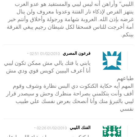
الليبي” وأراهن أنه ليس ليبي والمستفيد هو عدو العرب
ينتهز الفرص لإذكاء نار الفتنة وعدونا معروف ولن ينال
غرضه بإذن الله. العروبة شهامة ورجولة وأخلاق وأنتم خير
أمة أخرجت للناس فسحقا لكل شيطان رجيم يبغي الفرقة
بينكم.
-
فرعون المصري
01/02/2010 02:51
يابني يا فتك يالي مش ممكن تكون ليبي
أنا أعرف اليبيين كويس قوي ودي مش
طباعهم
المهم أيه حكاية الكتكوت دي البس نظارة وشوف وقوم
أقف وأنت بتكلمني بصراحة منظرك وحش و سيصدر قرار
ليبي بالتبرؤ منك وأنا أنصحك بعرض نفسك علي طبيب
نفسي
-
الفنك الليبي
01/02/2010 02:26