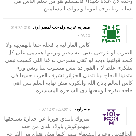
وحده لان عندنا شهداء فالمسلم هو من سلم الناس من
لسانه ربنا يرحم اموتنا واموات المسلمين
مصريه عربيه وفرحت لمصر اوى
01/02/2010
-
08:20
كاس العار ليه يا فحله جبنا بالهمجيه ولا
الضرب لو عرفتى يعنى ايه مصر ونزلتيها هتندمى على كل
كلمه قولتيها وبجد لو كنتى هتفرحى لو غنا اللى كسبت تبقى
بتفكرى غلط لان الفوز ده مش منسوب لينا وبس وزى
متمنينا النجاح لينا نتمنى الجزائر تشرف العرب جميعا فى
كاس العالم بأذن الله والكوره مش نهايه العلم بس اهى
حاجه بتفرحنا وبنحبها دى الساحره المستديره
-
مصراويه
01/02/2010 07:12
مبروك يابلدي فوزنا عن جدارة نستحقها
ميهموكوش ياولاد بلدي من حقد
الحاقديين وغيرة الضعفاء مصر كلها مش هتنام من الفرحه