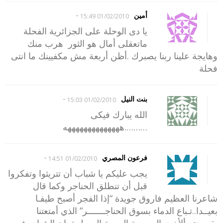
-
أمين
01/02/2010 15:49
يا دى الوحلة على الجزائرية الفحلة
ماتعقلى أمال هو الثور هرب منك
وهايجة علينا ربنا يصبرك .أظن أربعة مش مكفيينك ما انتى
فحلة
-
بنت النيل
01/02/2010 15:03
الله يبارك فيكى
……….ههههههههههههههه
-
فرعون المصري
01/02/2010 14:51
يجب عليكم يا شباب أن تتريثوا وتفكروا
قبل أن تنطلق الحناجر وكما قال
شاعرنا العظيم فاروق جويدة “إذا الفجر أصبح طيفـا
بعيــدا..تـباع الدماء بسوق الحناجـــــــر” الذي أمتعتنا