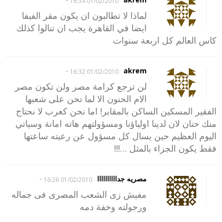
01/02/2010 16:34
لماذا لا تطالبون ان يكون مقر الفيفا
ايضا في القاهرة يجب ان تنالوا كذلك
كاس العالم كل اربعة سنوات
-
akrem
01/02/2010 16:32
لن ترجع كرامة مصر ولن تكون مصر
الام الحنون الا لما تحن على شعبها
الفقير المسكين الساكن بالمقابر! اما نحن كعرب لا نحتاج
منك حنان لان لدينا اولياؤنا ومسؤولتهم هاته امانة وسياتي
اليوم العظيم حين يسال كل مسؤول عن رعيته ساعتها
فقط يكون الجزاء بالمثل …!!!
-
مصريه جداااااااااا
01/02/2010 16:26
مفيش زى الشعب المصرى فى جماله
ورجولته وخفة دمه