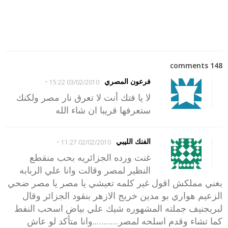
148 comments
-
فرعون المصري
03/02/2010 15:22
لا يا فتك أنت لا تعرق نار مصر ولكنك
ستعرفها قريبا ان شاء الله
-
الفنك الليبي
02/02/2010 11:27
غنت ورده الجزائريه بحب منقطع
النظير لمصر وقالت وانا علي الربابه
بغني مملكش اقول غير كلمه تعيشي يا مصر يا مصر ضحي
الزعيم هواري بو مدين خريج الازهر بنقود الجزائر وقال
لبريجنيف جملته المشهوره شيك علي بياض اسحب النفط
كما تشاء وقدم اسلحه لمصر………..وانا متأكد لو عاش