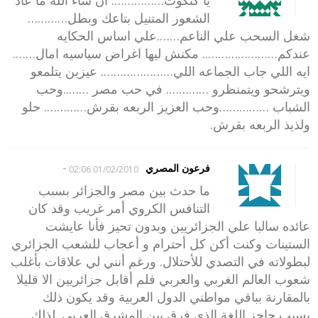
يا كتكوت……………. ان شاء الله ما عاد
الشعور المتنيل بتاعك وبطل…………
شغل السحب علي الناعم…….علي اساس الحكايه
عندكم………………….. مكنش ليها اغراض سياسيه امال…….
ايه اللي جاب الجماعه اللي…………………. عيزين يتلمعو
ويترشحو ويتمنظرو …………. في حب مصر ……..وحب
الشباب ……………وحب العزيز الربعه بقرش…………. حلو
ولذيذ الربعه بقرش.
-
فرعون المصري
01/02/2010 02:06
ما حدث بين مصر والجزائر بسبب
التنافس الكروي أمر غريب وقد كان
عائده سالبا علي الجزائريين وبدون تحيز فأنا عايشت
الستينات وكنت أكن كل أحترام و أعجاب للشعب الجزائري
لبطولاته في التصدي للأحتلال. ورغم أنني لي علاقات بأغلب
شعوب العالم الغربي والعربي فلم أقابل جزائريين الا قليلا
بالمقارنة بباقي مواطني الدول العربية وقد يكون ذلك
بسبب حاجز اللغة الذي فرق بين المشرق العربي. لذلك