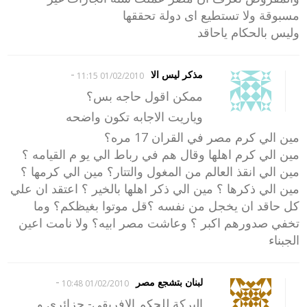
مسبوقة ولا تستطيع اى دولة تحققها
وليس بالحكام ياحاقد
-
مذكر ليس الا
01/02/2010 11:15
ممكن اقول حاجه بس؟
وياريت الاجابه تكون واضحه
مين الي كرم مصر في القران 17 مره؟
مين الي كرم اهلها وقال هم في رباط الي يو م القيامه ؟
مين الي انقذ العالم من المغول والتتار؟ مين الي كرمها ؟
مين الي ذكرها ؟ مين الي ذكر اهلها بالخير ؟ اعتقد ان علي
كل حاقد ان يخجل من نفسه ؟قل موتوا بغيظكم؟ وما
تخفي صدورهم اكبر ؟ وعاشت مصر ابيه؟ ولا نامت اعين
الجبناء
-
لبنان بتشجع مصر
01/02/2010 10:48
البركة للحكم الإفريقي- جزائري و