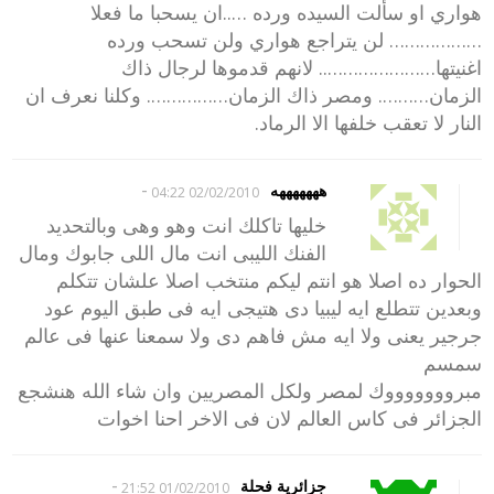
هواري او سألت السيده ورده …..ان يسحبا ما فعلا
……………… لن يتراجع هواري ولن تسحب ورده
اغنيتها………………….. لانهم قدموها لرجال ذاك
الزمان………. ومصر ذاك الزمان……………. وكلنا نعرف ان
النار لا تعقب خلفها الا الرماد.
-
هههههههه
02/02/2010 04:22
خليها تاكلك انت وهو وهى وبالتحديد
الفنك الليبى انت مال اللى جابوك ومال
الحوار ده اصلا هو انتم ليكم منتخب اصلا علشان تتكلم
وبعدين تتطلع ايه ليبيا دى هتيجى ايه فى طبق اليوم عود
جرجير يعنى ولا ايه مش فاهم دى ولا سمعنا عنها فى عالم
سمسم
مبروووووووك لمصر ولكل المصريين وان شاء الله هنشجع
الجزائر فى كاس العالم لان فى الاخر احنا اخوات
-
جزائرية فحلة
01/02/2010 21:52