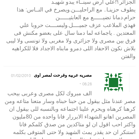
الجزائر؟!علي أرض سينــاء يبدو شهيـد
يطوف حزينـا.. مع الراحليـــن.ويصرخ في النــاس: هذا
حرام.دمانا تضيــــــع مع العابثيــــــن
فهذي الملاعب عزف جميــــل.وليســــت حروبا علي
المعتدين . ياجماعه لما دمنا سال على بعضو مكنش فى
فرق بين مصرى ولا جزائرى ولا مغربى ولا تونسى ولا ليبى
بلاش نكون الاحفاد اللى دمرو مابناه الاجداد فلا للكراهيه
والفتن
مصريه عربيه وفرحت لمصر اوى
01/02/2010
-
08:28
الف مبروك لكل مصرى وعربى بيحب
مصر عندنا مثل بيقول من حبنا حبناه وسار متعنا متاعه ومن
كرهنا كرهناه ويحرم علينا اجتماعه وبالنسبه للى بيقول ان
المصرين اهانو الشهداء الابررار فانا واحده من 80مليون
واكتر احب اقول ان لو متاكدين من صدق كلمكم فانا
استنكر ان حد يقدر يمث الشهيد ولا حتى المتوفى بكلمه