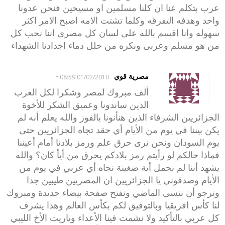
عرب بتكلم عنا ان كلنا مسلمين او مسيحين فنحن عدونا
واحد وهدفه التفرقه وكلما تشتت الامه اصبح الامر اكثر
سهوله وانا اقسم بالله على لسان كل مصرى اننا نحب كل
من هو مسلم وعربى ونكره من حلل دماء اجدادنا الشهداء
-
مصرية قوي
01/02/2010 08:59
ألف مبروك لمصر وشكرا لكل العرب
الذين ساندونا وعميق الشكر للأخوة
الجزائريين الشرفاء الذين هنأنونا بالفوز والله يعلم أنه لم
يكن بيننا في يوم من الأيام أي حقد تجاه الجزائريين حتى
يوم السودان ونحن نرى حرق علم ورمز بلادنا أمام أعيننا
فماذا حالكم لو رأيتم رمز بلادكم يحرق من أياً كان؟ والله
يشهد أننا لم نحمل أية ضغينة تجاه أي عربي في يوم من
الأيام وصدقوني يا الجزائريين ان المصريين طيبين جدا
ونرجو أن ننسى الماضي ونفتح صفحة بيضاء جديدة ومبروك
لنا كأس افريقيا وبالتوفيق لكم بكأس العالم وهذا يشرف
كل عربي بالتأكيد ولا نشمت فينا الأعداء وياريت الأخ الليبي