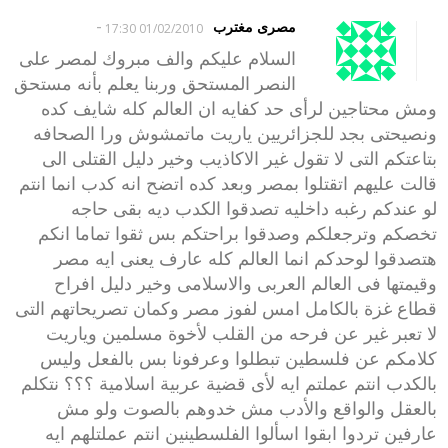
-
مصرى مغترب
01/02/2010 17:30
السلام عليكم والف مبروك لمصر على
النصر المستحق وربنا يعلم بأنه مستحق
ومش محتاجين لرأى حد كفايه ان العالم كله شايف كده
ونصيحتى بجد للجزائريين ياريت ماتمشوش ورا الصحافه
بتاعتكم التى لا تقول غير الاكاذيب وخير دليل القتلى الى
قالت عليهم اتقتلوا بمصر وبعد كده اتضح انه كدب انما انتم
لو عندكم رغبه داخليه تصدقوا الكدب ديه بقى حاجه
تخصكم وترجعلكم وصدقوا براحتكم بس ثقوا تماما انكم
هتصدقوا لوحدكم انما العالم كله عارف يعنى ايه مصر
وقيمتها فى العالم العربى والاسلامى وخير دليل افراح
قطاع غزة بالكامل امس لفوز مصر وكمان تصريحاتهم التى
لا تعبر غير عن فرحه من القلب لأخوة مسلمين وياريت
كلامكم عن فلسطين تبطلوا وعرفونا بس بالفعل وليس
بالكدب انتم عملتم ايه لأى قضية عربية اسلامية ؟؟؟ نتكلم
بالعقل والواقع والأدب مش خدوهم بالصوت ولو مش
عارفين تردوا ابقوا اسألوا الفلسطينين انتم عملتلهم ايه