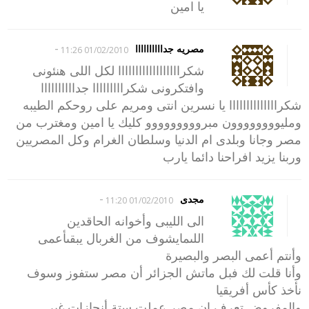
يا امين
-
مصريه جداااااااااا
01/02/2010 11:26
شكراااااااااااااااااا لكل اللى هنئونى
وافتكرونى شكرااااااااا جداااااااااا
شكراااااااااااااا يا نسرين انتى ومريم على روحكم الطيبه
ومليوووووووون مبرووووووووو كليك يا امين ومغترب من
مصر وجانا وبلدى ام الدنيا وسلطان الغرام وكل المصريين
وربنا يزيد افراحنا دائما يارب
-
مجدى
01/02/2010 11:20
الى الليبى وأخوانه الحاقدين
اللىمايشوف من الغربال يبقىأعمى
وأنتم أعمى البصر والبصيرة
وأنا قلت لك فبل ماتش الجزائر أن مصر ستفوز وسوف
نأخذ كأس أفريقيا
والمفروض تعرف ان مصر عملت ستة أنجازات غير