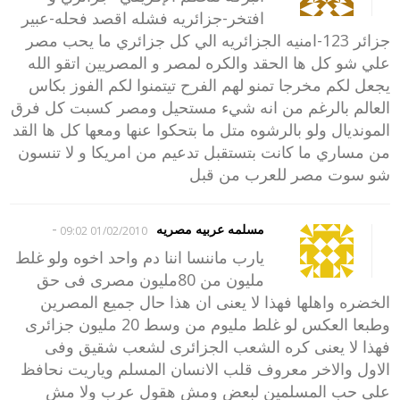
افتخر-جزائريه فشله اقصد فحله-عبير
جزائر 123-امنيه الجزائريه الي كل جزائري ما يحب مصر
علي شو كل ها الحقد والكره لمصر و المصريين اتقو الله
يجعل لكم مخرجا تمنو لهم الفرح تيتمنوا لكم الفوز بكاس
العالم بالرغم من انه شيء مستحيل ومصر كسبت كل فرق
المونديال ولو بالرشوه متل ما بتحكوا عنها ومعها كل ها القد
من مساري ما كانت بتستقبل تدعيم من امريكا و لا تنسون
شو سوت مصر للعرب من قبل
-
مسلمه عربيه مصريه
01/02/2010 09:02
يارب ماننسا اننا دم واحد اخوه ولو غلط
مليون من 80مليون مصرى فى حق
الخضره واهلها فهذا لا يعنى ان هذا حال جميع المصرين
وطبعا العكس لو غلط مليوم من وسط 20 مليون جزائرى
فهذا لا يعنى كره الشعب الجزائرى لشعب شقيق وفى
الاول والاخر معروف قلب الانسان المسلم وياريت نحافظ
على حب المسلمين لبعض ومش هقول عرب ولا مش