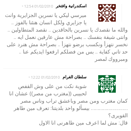
-
اسكندرانية وافتخر
01/02/2010 12:54
ميرسي ليكي يا نسرين الجزايرية وانت
يا جزايري ولكل انسان هنئنا بالفوز ..
والله ما نقصدك يا نسرين بالحاقدين .. نقصد المتطاولين ..
وانتى شيفة بنفسك .. بصراحة مش عارفين نعمل ايه ..
نخسر نتهزأ ونكسب برضو نتهزأ .. بصراحة مش هنرد على
حد تاني كفاية .. بس من فضلكم ارفعوا ايديكم عنا ..
ومبرووك لمصر
-
سلطان الغرام
01/02/2010 12:22
شوية نكت من على وش القفص
لحبيبى ((مغترب من مصر)) عشان انا
كمان مغترب ومن مصر وباعشق تراب وناس مصر
……………………… بيسألو واحد بلديتنا: تعرف مين طاهر
القويرى؟
قال: مش لما اعرف مين طاهرنى انا الاول
……………………