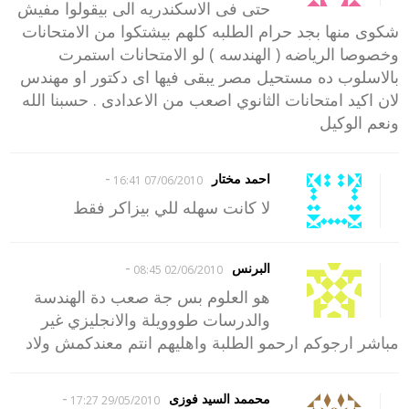
حتى فى الاسكندريه الى بيقولوا مفيش
شكوى منها بجد حرام الطلبه كلهم بيشتكوا من الامتحانات
وخصوصا الرياضه ( الهندسه ) لو الامتحانات استمرت
بالاسلوب ده مستحيل مصر يبقى فيها اى دكتور او مهندس
لان اكيد امتحانات الثانوي اصعب من الاعدادى . حسبنا الله
ونعم الوكيل
-
احمد مختار
07/06/2010 16:41
لا كانت سهله للي بيزاكر فقط
-
البرنس
02/06/2010 08:45
هو العلوم بس جة صعب دة الهندسة
والدرسات طووويلة والانجليزي غير
مباشر ارجوكم ارحمو الطلبة واهليهم انتم معندكمش ولاد
-
محممد السيد فوزى
29/05/2010 17:27