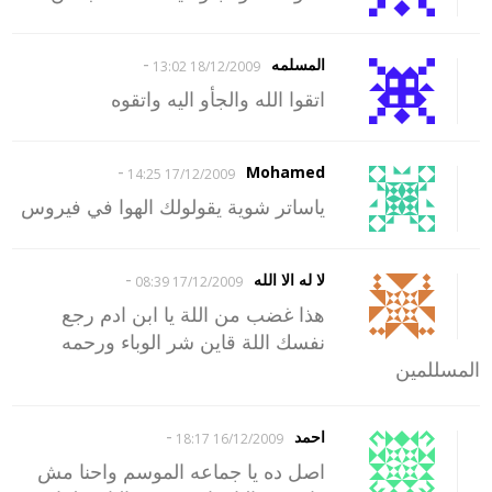
-
المسلمه
18/12/2009 13:02
اتقوا الله والجأو اليه واتقوه
-
Mohamed
17/12/2009 14:25
ياساتر شوية يقولولك الهوا في فيروس
-
لا له الا الله
17/12/2009 08:39
هذا غضب من اللة يا ابن ادم رجع
نفسك اللة قاين شر الوباء ورحمه
المسللمين
-
احمد
16/12/2009 18:17
اصل ده يا جماعه الموسم واحنا مش