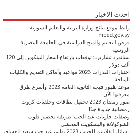
احدث الاخبار
رابط موقع نتائج وزارة التربية والتعليم السورية
moed.gov.sy
فرص التعليم والمنح الدراسية في الجامعة المصرية
الروسية
ستاندرد تشارترد: توقعات بارتفاع اسعار البيتكوين إلى 120
ألف دولار
اختبارات القدرات 2023 مواعيد وأماكن التقديم والكليات
المتاحة
موعد ظهور نتيجة الثانوية العامة 2023 وأسرع طرق
معرفتها الآن
صور رمضان 2023 تحميل بطاقات وخلفيات كروت
رمضانية جديدة جدًا
وصفات حلويات عيد الحب: طريقة تحضير قلوب
الشوكولاتة والبسكويت المحشي
رسائل الفلانتين للحبيب 2023 تهاني عيد حب سعيد للعشاق