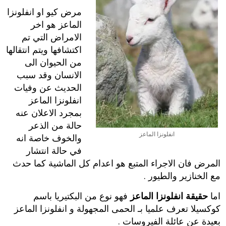
مرض كيو او انفلونزا
الماعز هو اخر
الامراض التي تم
اكتشافها ويتم انتقالها
من الحيوان الى
الانسان وقد سبب
الحديث عن وفيات
انفلونزا الماعز
بمجرد الاعلان عنه
حالة من الذعر
انفلونزا الماعز
والخوف خاصة انه
في حالة انتشار
المرض فان الاجراء المتبع هو اعدام كل الماشية كما حدث
مع الخنازير والطيور .
اما
حقيقة انفلونزا الماعز
فهو نوع من البكتيريا باسم
كوكسيلا تعرف علميا بـ الحمى المجهولة و انفلونزا الماعز
بعيدة عن عائلة الفيروسات .