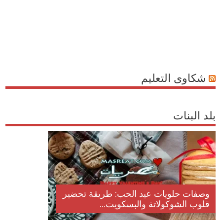
شكاوى التعليم
بلد البنات
وصفات حلويات عيد الحب: طريقة تحضير
قلوب الشوكولاتة والبسكويت...