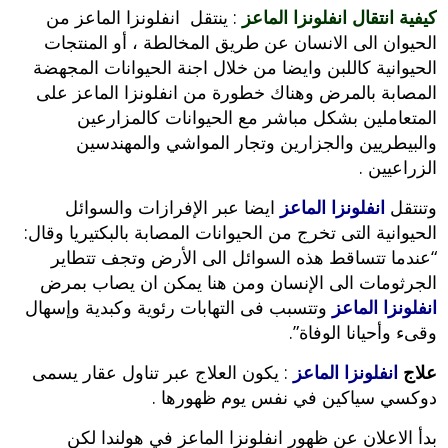
كيفية انتقال انفلونزا الماعز
: ينتقل انفلونزا الماعز من
الحيوان الى الانسان عن طريق المخالطة ، أو المنتجات
الحيوانية كاللبن وايضا من خلال اجنة الحيوانات المجهضة
المصابة بالمرض وهناك خطورة من انفلونزا الماعز على
المتعاملين بشكل مباشر مع الحيوانات كالمزارعين
والبيطريين والجزارين وتجار المواشي والمهندسين
الزراعيين .
وتنتقل
انفلونزا الماعز
ايضا عبر الإفرازات والسوائل
الحيوانية التى تخرج من الحيوانات المصابة بالبكتيريا وقال:
“عندما تتساقط هذه السوائل الى الأرض وتجف تتطاير
الجرثومات الى الإنسان ومن هنا يمكن ان يصاب بمرض
انفلونزا الماعز
وتتسبب فى التهابات رئوية وكبدية وإسهال
وقىء وأحيانا الوفاة”.
علاج
انفلونزا الماعز
: يكون العلاج عبر تناول عقار يسمى
دوكسي سياكين في نفس يوم ظهورها .
بدأ الاعلان عن ظهور انفلونزا الماعز في هولندا لكن