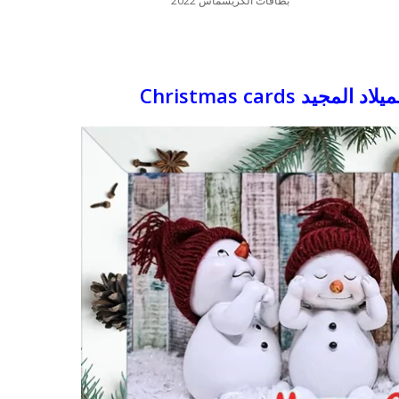
بطاقات الكريسماس 2022
بوي مع
وصفات أكلات عيد راس السنة الميلادية
والميلاد المجيد الكريسما...
د Christmas cards