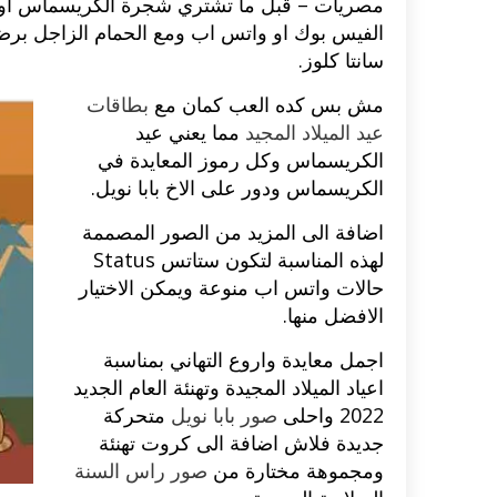
مصريات – قبل ما تشتري شجرة الكريسماس او ال
الفيس بوك او واتس اب ومع الحمام الزاجل برضه
سانتا كلوز.
مش بس كده العب كمان مع
بطاقات
عيد الميلاد المجيد
مما يعني عيد
الكريسماس وكل رموز المعايدة في
الكريسماس ودور على الاخ بابا نويل.
اضافة الى المزيد من الصور المصممة
لهذه المناسبة لتكون ستاتس Status
حالات واتس اب منوعة ويمكن الاختيار
الافضل منها.
اجمل معايدة واروع التهاني بمناسبة
اعياد الميلاد المجيدة وتهنئة العام الجديد
2022 واحلى
صور بابا نويل
متحركة
جديدة فلاش اضافة الى كروت تهنئة
ومجموهة مختارة من
صور راس السنة