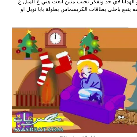
هدايا لاي حد وتفكر تجيب منين ابعت هني ع الميل ع
 ينفع باحلى بطاقات الكريسماس بطولة بابا نويل او