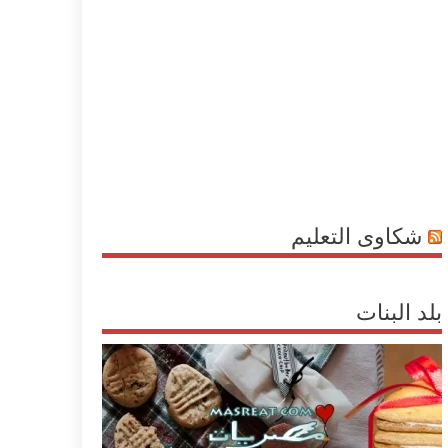
شكاوى التعليم
بلد البنات