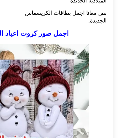
الميلادية الجديدة
بص معانا اجمل بطاقات الكريسماس
اكلات عيد الاضحى 2023 وصفات طبخ
طريقة تحضير حلاوة المولد الن
ر بالصور...
وصفات بالفيديو والصور...
الجديدة..
اجمل صور كروت اعياد الميلاد المجي