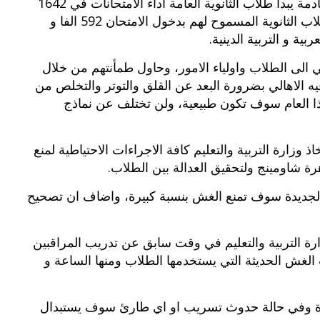
مصريات – كتبت سارة نجيب: خلال الساعات القادمة يبدأ طلاب الثانوية العامة اداء الامتحانات في 1642
لجنة على مستوى محافظات مصر، ويبلغ عدد طلاب الثانوية المسموح لهم بدخول الامتحان 592 الفا و
 الى الطلاب واولياء الامور، وحاول طمأنتهم من خلال
 الاهالي بضرورة البعد عن القلق والتوتر والتخلص من
هذا العام سوف تكون طبيعية، ولن تختلف عن نماذج
 وزارة التربية والتعليم كافة الاجراءات الاحتياطية لمنع
ة شاومينج ولتحقيق العدالة بين الطلاب.
ات الجديدة سوف تمنع الغش بنسبة كبيرة، واضاف ان تصحيح
رة التربية والتعليم في وقت سابق عن تدريب المراقبين
لغش الحديثة التي يستخدمها الطلاب ومنها الساعة و
مادة وفي حالة حدوث تسريب او اي طارئ سوف يستبدال