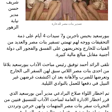
شريف
حسن
مدير
نيابة
تصدير بنات مصر للدعارة
الزهور
ببورسعيد بحبس تاجرين و7 سيدات 4 أيام على ذمة
التحقيقات ووجه لهم تهمتي تسفير بنات مصر والعديد من
الفتيات للخارج وتحريضهن على الفسق والفجور الى دولة
أجنبية مقابل مبالغ مالية كبيرة.
تلقى الرائد أحمد توفيق رئيس مباحث الآداب ببورسعيد بلاغا
من احدى بنات مصر اللاتي سبق لهن السفر الى الخارج
وتعرضها للضرب والأهانة بعد ان اكتشفت غرضهن غير
النبيل في دفعها للعمل بالنوادي الليلية.
تم اخطار اللواء صلاح البرادعي مدير أمن بورسعيد الذي
قرر اخطار الادارة العامة لمباحث الآداب للتنسيق فتيين من
التحريات سفر بنات مصر المتهمات وانهن خرجن وترددن
على دولة خليجية في فترات متتالية بزعم العمل في