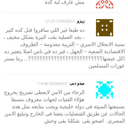
مش عارف لية كدة
-
زيزو
17/05/2010 21:27
ده طبعا غير اللي سافروا قبل كده كتير
، بجد العملية بقت كتيرة بشكل مخيف ،
نسبة الانحلال الاسري – التربية معدومة – الظروف
الاقتصادية الصعبة – الجهل ، غير ده في ناس اصلا بتعتبر ده
اكل عيشها؟؟؟؟؟؟؟؟؟؟؟؟؟؟؟؟؟؟؟؟؟؟؟؟؟؟… ربنا يستر
عورات المسلمين
-
ميدو دبى
29/04/2010 19:48
الرجاء من الامن لايعطى تصريح بخروج
هؤلاء الفتيات لجهات معروف مسبقا
بسمعتها السيئة فى دولة خليجية ويجب متابعه مثل هذه
الحالات عن طريق القنصليات بتعتنا فى الخارج وتبليغ الامن
المصرى . اصحو بقى شكلنا بقى وحش