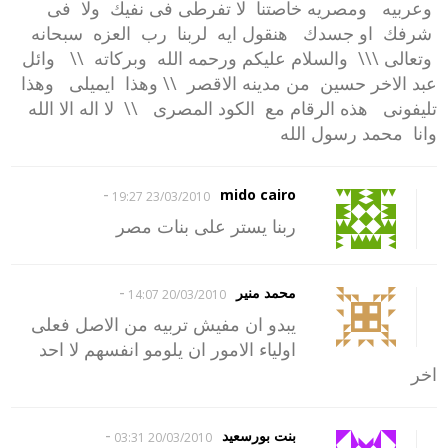
وعربيه ومصريه خاصتنا لا تفرطى فى نفيك ولا فى
شرفك او جسدك هنقول ايه لربنا رب العزه سبحانه
وتعالى \\\ والسلام عليكم ورحمه الله وبركاته \\ وائل
عبد الاخر حسين من مدينه الاقصر \\ وهذا ايميلى وهذا
تليفونى هذه الرقام مع الكود المصرى \\ لا اله الا الله
وانا محمد رسول الله
-
mido cairo
23/03/2010 19:27
ربنا يستر على بنات مصر
-
محمد منير
20/03/2010 14:07
يبدو ان مفيش تربيه من الاصل فعلى
اولياء الامور ان يلومو انفسهم لا احد
اخر
-
بنت بورسعيد
20/03/2010 03:31