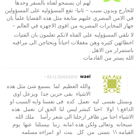
لهم ان يسمحو لفتاه بالسفر وحدها
للخارج وبدون سبب – ثانيا- تقع المسؤوليه على المسؤولين
في الامن المصري عليهم متابعة مثل هذه القضايا علماً بان
جهاز المخابرات المصريه من اقوى الاجهزه في العالم –
لا نلقي المسؤوليه على الفتاه لانكم تعلمون بان الفتيات
اخطائهن كثيره وهن مغفلات احياناً ويحتاجن الى مراقبه
باستمرار من الاهل .
الله يستر من القادمات
-
wael
25/03/2010 03:12
والله العظيم لما بسمع شئ مثل هذه
الاشياء بقى حزين جدا وبزعل اوى
وبسئل نفسى ليه نعمل كده فى نفسنا وايه السبب او
الدافع \ اولا احنا كبشر ليس لنا الحق ان نعمل هذه
الاشياء احنا من ظافر ارجلنا الى شعر رأسا ملك الله
سبحانه وتعالى ولكن هذه امانه ربنا بيسئلنا عنها يوم
القيامه \\ بتمنى من كل بنت او امراءه مسلمه