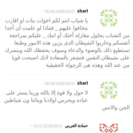
-
sharl
24/05/2010 00:46
يا شباب انتم لكم اخوات بنات او اقارب
بتخافوا عليهم _ فماذا لو علمت أن أحدا
من الشباب يحاول مغازلة أختك أو امك _ عليكم بمراجعة
أنفسكم وحاربوا الشيطان الذى يزين هذه الامور وطبعا
تستطيع ذلك بالوضوء والدعاء وسوف يحفظك الله وينصرك
على ىشيطان النفس فتشعر بالسعادة لانك اصبحت قويا
من عند الله وهذه هى الرجولة الحقيقية
-
sharl
24/05/2010 00:38
لا حول ولا قوة إلا بالله وربنا يستر على
عباده ويحرس اولادنا وبناتنا ون شياطين
الجن والانس
-
حمادة العربي
22/05/2010 12:12