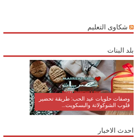
شكاوى التعليم
بلد البنات
وصفات حلويات عيد الحب: طريقة تحضير
قلوب الشوكولاتة والبسكويت...
احدث الاخبار