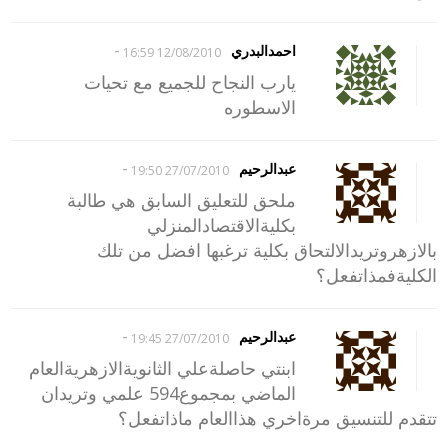
-
احمدالبدري
12/08/2010 16:59
يارب النجاح للجميع مع تحيات
الاسطوره
-
عبدالرحيم
27/07/2010 19:50
ملحق للتعليق السابق هي طالبة
بكليةالاقتصادالمنزلي
بالازهروتريدالالتحاق بكلية ترغبها افضل من تلك
الكليةفمذاتفعل؟
-
عبدالرحيم
27/07/2010 19:45
ابنتي حاصلةعلي الثانويةالازهريةالعام
الماضي بمجموع594 علمي وتريدان
تتقدم للتنسيق مرةاخري هذاالعام ماذاتفعل؟