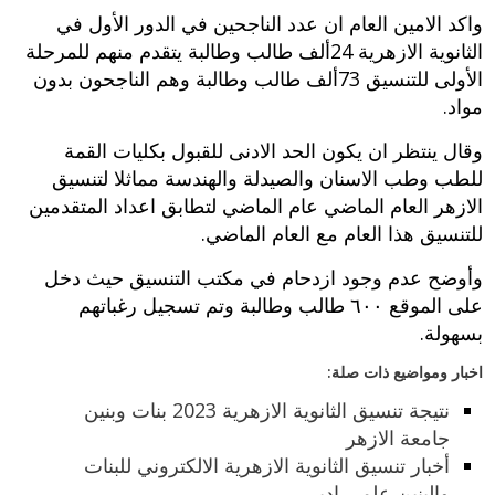
واكد الامين العام ان عدد الناجحين في الدور الأول في
الثانوية الازهرية‮‬24‮ ‬ألف طالب وطالبة يتقدم منهم للمرحلة
الأولى للتنسيق‮‬73‮ ‬ألف طالب وطالبة وهم الناجحون بدون
مواد‮.
‬وقال ينتظر ان يكون الحد الادنى للقبول بكليات القمة
للطب وطب الاسنان والصيدلة والهندسة مماثلا لتنسيق
الازهر العام الماضي عام الماضي لتطابق اعداد‮ ‬المتقدمين
للتنسيق هذا العام مع العام الماضي‮.‬
وأوضح عدم وجود ازدحام في مكتب التنسيق حيث دخل
على الموقع ‮٠٠٦ ‬طالب وطالبة وتم‮ ‬تسجيل رغباتهم
بسهولة‮.‬
اخبار ومواضيع ذات صلة:
نتيجة تنسيق الثانوية الازهرية 2023 بنات وبنين
جامعة الازهر
أخبار تنسيق الثانوية الازهرية الالكتروني للبنات
والبنين علمي ادبي