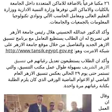
‮٦٢ ‬مكتبا فرعياً بالاضافة للاماكن المتعددة داخل الجامعة
بالكليات والاماكن التي توفرها وزارة التنمية الادارية ووزارة
التعليم العالى ومعامل الحاسب الآلي ونوادي تكنولوجيا
المعلومات بالجمعيات والجامعات‮.‬
وأكد الدكتور عبدالله الحسيني هلال رئيس جامعة الأزهر
في تصريح له ان الطالب يستطيع التعامل مع برنامج تنسيق
الازهر الجديد والتفاصيل من خلال موقع جامعة الازهر على
شبكة الانترنت وهو:
http://www.tansik.egypt.gov.eg
‮‬وأكد ان الطلاب يستطيعون تعديل رغباتهم في
تنسيق
الازهر الشريف
بسهولة طوال عمل مكتب التنسيق، والتي
تستمر حتى يوم ‮٩٢ الحالي بعكس تنسيق الازهر العام
الماضي او الاعوام الماضية الورقي الذي كان يلزم الطلبة
بكتابة رغباتهم مرة واحدة‮.‬
وقال
ان
العمل