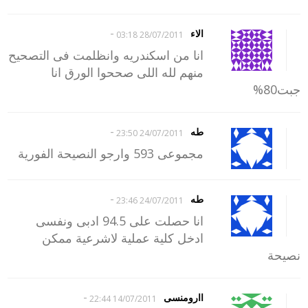
-
الاء
28/07/2011 03:18
انا من اسكندريه وانظلمت فى التصحيح
منهم لله اللى صححوا الورق انا
جبت80%
-
طه
24/07/2011 23:50
مجموعى 593 وارجو النصيحة الفورية
-
طه
24/07/2011 23:46
انا حصلت على 94.5 ادبى ونفسى
ادخل كلية عملية لاشرعية ممكن
نصيحة
-
اارومنسى
14/07/2011 22:44