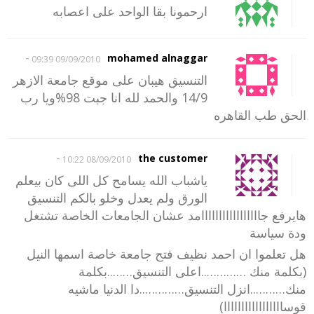
ارحمونا بقا الواحد على اعصابه
-
mohamed alnaggar
09/09/2010 09:39
التنسيق هيبان على موقع جامعة الازهر
14/9 والحمد لله انا جبت 98%ويا رب
الحق طب القاهره
-
the customer
08/09/2010 10:22
ياشباب الله يسامح كل اللى كان بيعلم
الورق ولم يعدل وخلو بالكم التنسيق
هايرفع جااااااااااااااااامد عشان الجامعات الخاصة تشتغل
ودة سياسة
هل تعلموا ان احمد نظيف فتح جامعة خاصة اسمها النيل
(بكلمة منك …………..اعلى التنسيق……..بكلمة
منك………..انزل التنسيق…………..دا الدنيا ماشيه
قوسااااااااااااااااا)