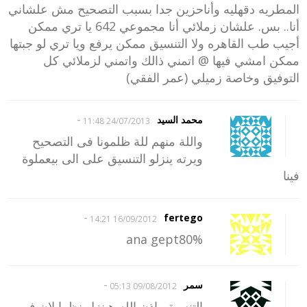
المطريه دقهليه وأناحزين جدا بسبب التصحيح مش علشاني
أنا.. بس. علشان زملائي أنا مجموعي 642 يا تري ممكن
أجيب طب القاهره ولا التنسيق ممكن يرفع ويا تري لو جبتها
ممكن امشي فيها @ اتمني ذالك واتمني لزملائي كل
التوفيق وخاصة زميلي (عمر الفقي)
-
محمد السيد
24/07/2013 11:48
واللة منهم للة ظلمونا فى التصحيح
ويرته ينزلو التنسيق على الى بيعملوة
فينا
-
fertego
16/09/2012 14:21
ana gept80%
-
سمر
09/08/2012 05:13
التنسيق باذن الله هينزل نظرا لان فى