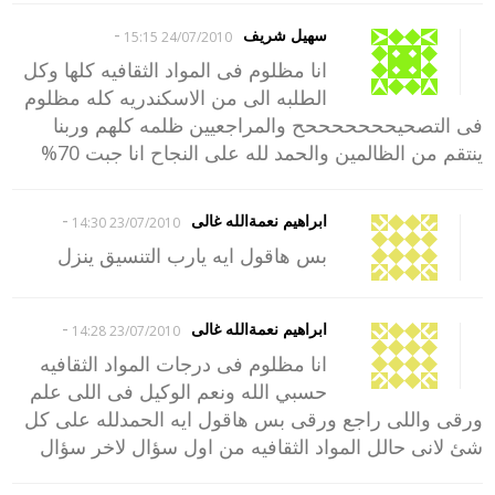
-
سهيل شريف
24/07/2010 15:15
انا مظلوم فى المواد الثقافيه كلها وكل
الطلبه الى من الاسكندريه كله مظلوم
فى التصحيحححححححح والمراجعيين ظلمه كلهم وربنا
ينتقم من الظالمين والحمد لله على النجاح انا جبت 70%
-
ابراهيم نعمةالله غالى
23/07/2010 14:30
بس هاقول ايه يارب التنسيق ينزل
-
ابراهيم نعمةالله غالى
23/07/2010 14:28
انا مظلوم فى درجات المواد الثقافيه
حسبي الله ونعم الوكيل فى اللى علم
ورقى واللى راجع ورقى بس هاقول ايه الحمدلله على كل
شئ لانى حالل المواد الثقافيه من اول سؤال لاخر سؤال