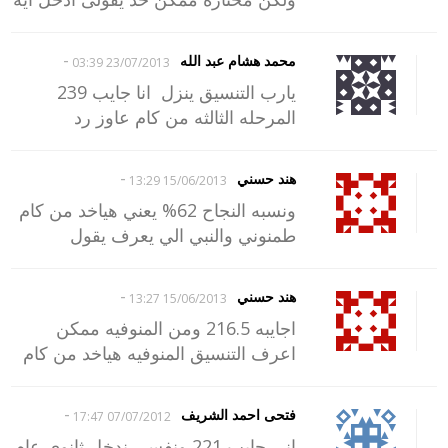
-
محمد هشام عبد الله
23/07/2013 03:39
يارب التنسيق ينزل انا جايب 239
المرحله الثالثه من كام عاوز رد
-
هند حسني
15/06/2013 13:29
ونسبه النجاح 62% يعني هياخد من كام
طمنوني والنبي الي يعرف يقول
-
هند حسني
15/06/2013 13:27
اجايبه 216.5 ومن المنوفيه ممكن
اعرف التنسيق المنوفيه هياخد من كام
-
فتحى احمد الشريف
07/07/2012 17:47
انى جايب 221 ونفسى ندخل ثانوى عام