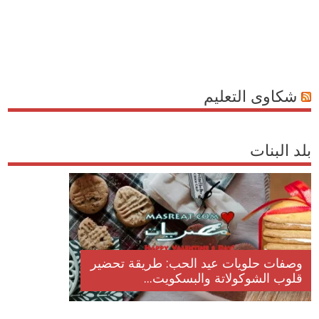
شكاوى التعليم
بلد البنات
وصفات حلويات عيد الحب: طريقة تحضير
قلوب الشوكولاتة والبسكويت...