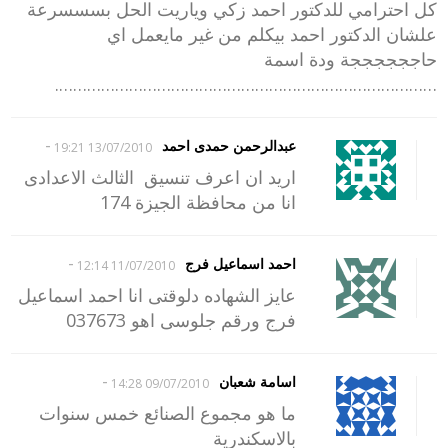
كل احترامي للدكتور احمد زكي وياريت الحل بسسسرعة
علشان الدكتور احمد بيكلم من غير مايعمل اي
حاججججججة ودة اسمة
……………………………………………………………………….
-
عبدالرحمن حمدى احمد
13/07/2010 19:21
اريد ان اعرف تنسيق الثالث الاعدادى
انا من محافظة الجيزة 174
-
احمد اسماعيل فرج
11/07/2010 12:14
عايز الشهاده دلوقتى انا احمد اسماعيل
فرج ورقم جلوسى اهو 037673
-
اسامة شعبان
09/07/2010 14:28
ما هو مجموع الصنائع خمس سنوات
بالاسكندرية