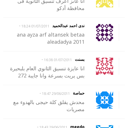
انا عاىز اعرف تنسيق الثانوية فى
محافظة أدكو
-
ندى احمد عبدالحميد
01/07/2011 18:24
ana ayza arf altansek betaa
aleadadya 2011
-
بسنت
01/07/2011 16:38
انا عايزة تنسيق الثانوي العام بلبحيرة
بس يريت بسرعة وانا جايبة 272
-
حماصة
29/06/2011 18:47
محدش يقلق كلة حيجى بالهدوء مع
مصريات
-
meedo
29/06/2011 18:43