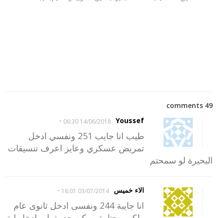
49 comments
-
Youssef
14/06/2018 06:30
طيب انا جايب 251 ونفسي ادخل
تمريض عسكري وعايز اعرف تنسيقات
البحيرة لو سمحتم
-
الاء خميس
03/07/2014 18:01
انا جايبة 244 ونفسى ادخل ثانوى عام
ولكن محتارة ممكن حد يقولى ادخل اية