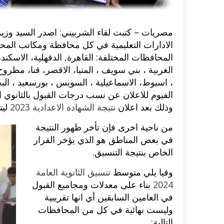
مصريات – كتبت لقاء الشربيني: اصدر السيد وزير الت
الادارات التعليمية في كل محافظة ومكاتب الم
المحافظات المختلفة: القاهرة, الدقهلية، الاسكندري
الغربية ، بني سويف ، المنيا، الاقصر، قنا، مطر
، اسيوط، الاسماعيلية ، السويس ، بورسعيد ، البحر 
الفيوم للاعلان عن نسب درجات القبول بالثانوي ال
وذلك بعد اعلان
نتيجة الشهادة الاعدادية 2023
ليت
من ناحية اخرى فإن تأخر ظهور النتيجة
في بعض المناطق هو الذي يؤخر القرار
الخاص بنتيجة التنسيق.
وفيا يلي متوسط
تنسيق الثانوية العامة
2024
بناء على معدلات ومجاميع القبول
في العامين السابقين أي انها تقريبية
وليست نهائية في كل من المحافظات
التالية: