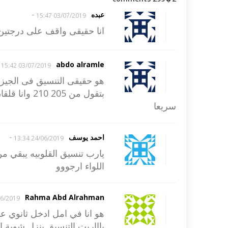
-
عبده
03/07/2019 15:47
انا حقيقى واقف على درجتين ار
abdo alramle
03/07/2019 15:42
سريعا
-
احمد يوسف
24/06/2019 13:34
اللواء ارجووو
Rahma Abd Alrahman
2019 03:53
ياااريت التنسيق ينزل شوية ا