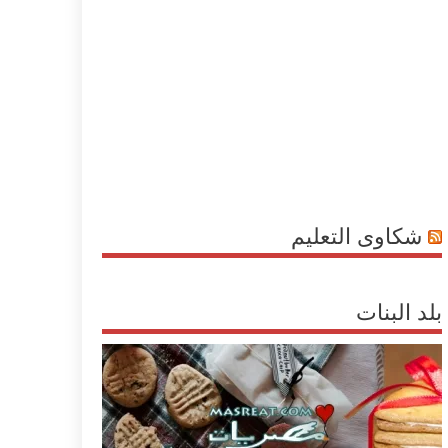
شكاوى التعليم
بلد البنات