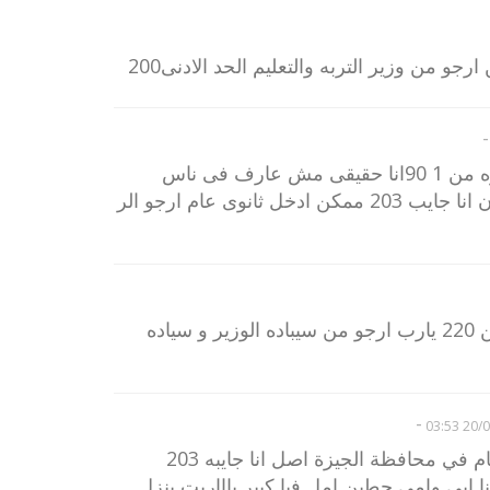
جو من وزير التربه والتعليم الحد الادنى200
-
هو حقيقى التنسيق فى الجيزه من 1 90انا حقيقى مش عارف فى ناس
بتقول من 205 210 وانا قلقان انا جايب 203 ممكن ادخل ثانوى عام ارجو الر
يارب تنسيق القلوبيه يبقي من 220 يارب ارجو من سيباده الوزير و سياده
-
20/06/
هو انا في امل ادخل ثانوي عام في محافظة الجيزة اصل انا جايبه 203
نا ابي وامي حطين امل فيا كبير ياااريت ينزل