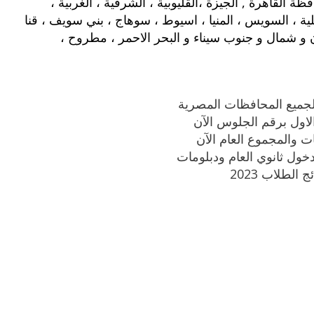
ة القاهرة , الجيزة ،القليوبية ، الشرقية ، الغربية ،
عيلية ، السويس ، المنيا ، اسيوط ، سوهاج ، بني سويف ، قنا
سكندرية ، حلوان و شمال و جنوب سيناء و البحر الاحمر ، مطروح ،
الطلاب 2023