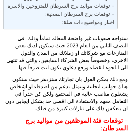
– توقعات مواليد برج السرطان للمتزوجين والاسرة:
– توقعات برج السرطان الصحية:
اخبار ومواضيع ذات صلة:
ستواجه صعوبات غير واضحة المعالم تماماً وذلك في
النصف الثاني من العام 2023 حيث سيكون لديك بعض
المنازعات مع شركائك او زملائك من المدن والدول
الاخرى، وخصوصاً بعض الشركاء السابقين، والتي قد تنتهي
الى اللجوء للقضاء ورفع دعاوي تكون انت طرفاً فيها.
ومع ذلك يمكن القول بان تجارتك ستزدهر حيث ستكون
هناك جوانب ايجابية وتتمثل بدعم من اصدقاء او اشخاص
يشغلون مناصب عالية في المجتمع ولكن كن حذراً في
التعامل معهم والاستفادة الى اقصى حد بشكل ايجابي دون
ان ينعكس ذلك على تنازلات كبيرة من قبلك.
– توقعات فئة الموظفين من مواليد برج
السرطان: