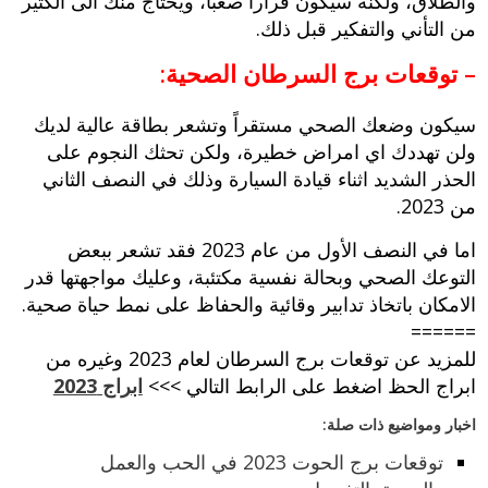
والطلاق، ولكنه سيكون قراراً صعباً، ويحتاج منك الى الكثير
من التأني والتفكير قبل ذلك.
– توقعات برج السرطان الصحية:
سيكون وضعك الصحي مستقراً وتشعر بطاقة عالية لديك
ولن تهددك اي امراض خطيرة، ولكن تحثك النجوم على
الحذر الشديد اثناء قيادة السيارة وذلك في النصف الثاني
من 2023.
اما في النصف الأول من عام 2023 فقد تشعر ببعض
التوعك الصحي وبحالة نفسية مكتئبة، وعليك مواجهتها قدر
الامكان باتخاذ تدابير وقائية والحفاظ على نمط حياة صحية.
======
للمزيد عن توقعات برج السرطان لعام 2023 وغيره من
ابراج الحظ اضغط على الرابط التالي >>>
ابراج 2023
اخبار ومواضيع ذات صلة:
توقعات برج الحوت 2023 في الحب والعمل