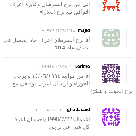
اني من برج السرطان وعايزة اعرف
التوافق مع برج العذراء
-
majid
31/08/2014 15:06
أنا برج السرطان اعرف مادا يحصل في
نصف عام 2014
-
Karima
01/08/2014 14:44
انا من مواليد ١٤/٠٦/١٩٩٤ و برجي
الجوزاء و اريد ان اعرف توافقي مع
برج الحوت و شكرًا
-
ghadasaid
24/11/2013 18:39
انامواليد1998/7/22واحب ان اعرف
كل شى عن برجى