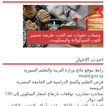
وصفات حلويات عيد الحب: طريقة تحضير
قلوب الشوكولاتة والبسكويت...
احدث الاخبار
رابط موقع نتائج وزارة التربية والتعليم السورية
moed.gov.sy
فرص التعليم والمنح الدراسية في الجامعة المصرية
الروسية
ستاندرد تشارترد: توقعات بارتفاع اسعار البيتكوين إلى 120
ألف دولار
اختبارات القدرات 2023 مواعيد وأماكن التقديم والكليات