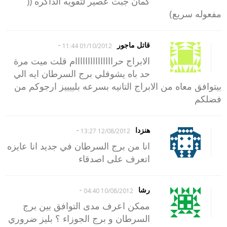
كمان جبت عصير لتقويه الذاكره ((
مفعوله سريع)
-
قاتل ماجور
01/10/2012 11:44
الابراج حرااااااااااااااام قلت ميت مرة
حد باه يشوفلي برج السرطان ايه الي
بيتوافق معاه من الابراج التانيه بسرعه بلييييز ارجوكم من
فضلكم
-
هنزدا
12/08/2012 13:27
انا من برج السرطان في جديد انا عايزه
اتعرف على اصدقاء
-
رشا
10/08/2012 04:40
ممكن اعرف مدى التوافق بين برج
السرطان و برج الجوزاء ؟ بليز ضروري