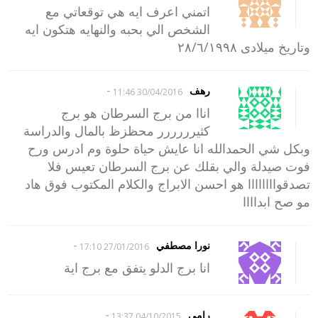
اتمني اعرف ايه هي توقعاتي مع
الشخص الي بحبه والنهايه هتكون ايه
وتاريخ ميلادى ٢٨/٦/١٩٩٨
-
رهف
30/04/2016 11:46
اناا من برج السرطان هو برج
كثيرررررر محظزظ بالمال والدراسة
وبكل شي الحمدالله انا عايش حياة حلوة وم ادرس ورح
فوت صيدلة والي بقلك عن برج السرطان تعيس فلا
تصدقواااااااا هو احسن الابراج والكلام المكتوب فوق هاد
مو صح ابداااا
-
نورا مصطفي
27/01/2016 17:10
انا برج الدلو يتفق مع برج اية
-
رامى
04/10/2015 13:37