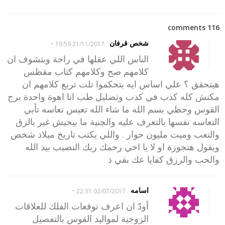
116 comments
-
شخص قرفان
21/11/2017 19:59
الناس اللي عقلها في راحة وبتشوف ان
كلامهم صح وكلامهم كتاب مقظس
هيتحقق ؟ علي اساس ايه بتحكموا تلت تربع كلامهم ان
مكنش كله كذب في كذب وتضليل طب انا اهوة واحدة برج
القوس وحظي بسم الله ما شاء الله تعيس تعاسه تأبي
التعاسه نفسها بالتعرف عليه والجنية ما بيجيش غير بالزق
والتعب وميت مليون حوار . واللي يكتب تاريخ ميلاد شخص
ويقول هتجوزة او لا يا اخي رحمك ربك النصيب بيد الله
والحب والرزق كفايا عك بقي ذ
-
اسامه
02/07/2017 22:31
أودّ ان اعرف توقعات الفلك للعلاقات
الزوجية لمواليد القوس بالتفصيل