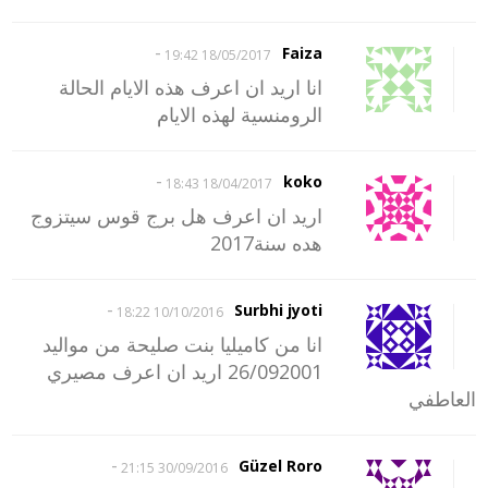
-
Faiza
18/05/2017 19:42
انا اريد ان اعرف هذه الايام الحالة
الرومنسية لهذه الايام
-
koko
18/04/2017 18:43
اريد ان اعرف هل برج قوس سيتزوج
هده سنة2017
-
Surbhi jyoti
10/10/2016 18:22
انا من كاميليا بنت صليحة من مواليد
26/092001 اريد ان اعرف مصيري
العاطفي
-
Güzel Roro
30/09/2016 21:15