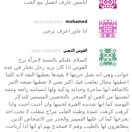
انامش عارف اتعمل مع الحب
-
mohamed
26/05/2015 00:20
انا عاوز اعرف برجى
-
القوس الذهبي
12/05/2015 04:25
السلام عليكم بالنسبة لامرأة برج
القوس اذا كان تريد رجل تختار في عدة
جوانب وهي انه يقبل حريتها لا يقيدها يعطيها الثقه لانه كلما
اعطيتها مجال تعلقت فيك اكثر يعني لا تعطيها صيغه الامر
بالاضافه انها ساحرة وجذابه وذكيه ولها ابتسامه رائعه وتنتبه
لنفسها من العين او السحر بالتحصين المستمر للتذكار
اليوميه كما انها شديده الغيرة لحبيبها وان أحبت احبت واذا
كرهت كرهت عنيدة وطيبه القلب مزاج متقلب لا تحب احد
يجرحها كما ان عليها التميييز والحذر من الاشخاص الذين
يتظاهرون لها بالطيب وهم لا فتنخدع بهم او انها اذا أرتاحت