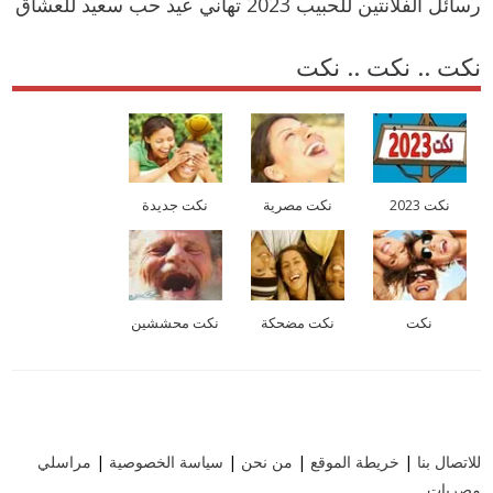
رسائل الفلانتين للحبيب 2023 تهاني عيد حب سعيد للعشاق
نكت .. نكت .. نكت
نكت 2023
نكت مصرية
نكت جديدة
نكت
نكت مضحكة
نكت محششين
للاتصال بنا
|
خريطة الموقع
|
من نحن
|
سياسة الخصوصية
|
مراسلي
مصريات