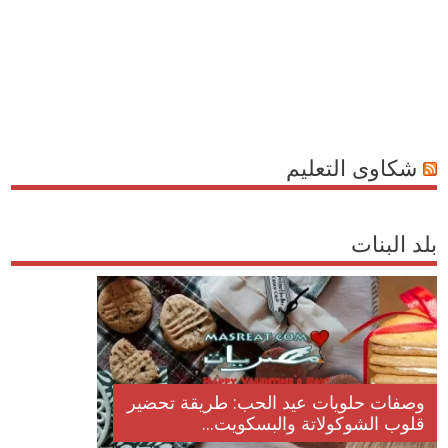
شكاوى التعليم
بلد البنات
وصفات حلويات عيد الحب: طريقة تحضير
قلوب الشوكولاتة والبسكويت...