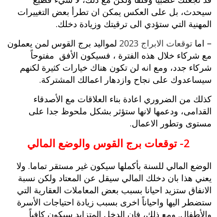
سيحدث، بل على العكس يمكن ان تطرأ بعض التغييرات
المهنية التي ستؤدي الى ترقيتك وزيادة دخلك.
– اما
توقعات الابراج 2023
لمواليد
برج القوس لمن يعملون
مع شركاء خلال هذه الفترة ، فسيكون الأفق مفتوحاً
شركاء جدد، ومع انه لن تكون هناك خيارات كثيرة لكنهم
سيساعدوك على نجاح وازدهار اعمالك المشتركة.
كذلك من الضروري اعادة بناء العلاقات مع الأصدقاء
القدامى، ودعمها لانها ستؤثر بشكل ملحوظ جدا على
مستوى وتطور الاعمال.
2- توقعات برج القوس والوضع المالي
الوضع المالي للسنة بأكملها سيكون غير مستقر تماما. ولا
يعني هذا بان دخلك المالي سيقل عن المعتاد ولكن نسبة
الانفاق ستزيد احيانا بسبب بعض المعاملات العقارية التي
ستضطر اليها واحياناً اخرى بسبب زيادة احتياجات الأسرة
والأطفال. ومع ذلك، فإن الدخل المتزايد سيكون كافياً