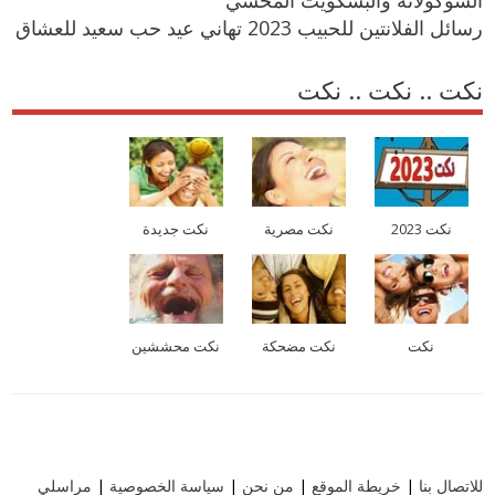
رسائل الفلانتين للحبيب 2023 تهاني عيد حب سعيد للعشاق
نكت .. نكت .. نكت
نكت 2023
نكت مصرية
نكت جديدة
نكت
نكت مضحكة
نكت محششين
للاتصال بنا
|
خريطة الموقع
|
من نحن
|
سياسة الخصوصية
|
مراسلي