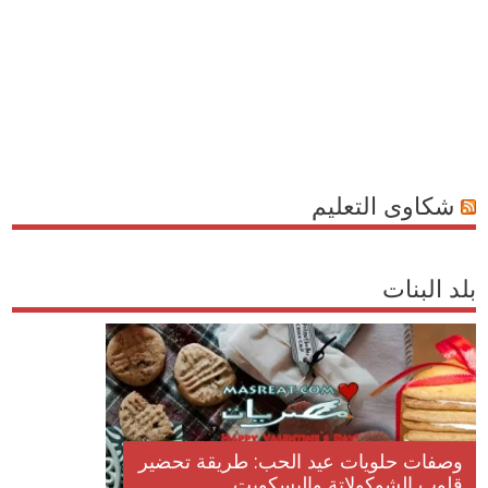
شكاوى التعليم
بلد البنات
وصفات حلويات عيد الحب: طريقة تحضير
قلوب الشوكولاتة والبسكويت...