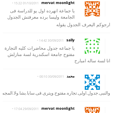
-
mervat moonlight
01/10/2011 15:22
يا جماعة انهرده اول يو للدراسة فى
الجامعة وليسا برده معرفتش الجدول
ارجوكم اليعرف الجدول يقوله
-
sally
30/09/2011 14:42
يا جماعه جدول محاضرات كليه التجارة
مفتوح جامعة اسكندرية لسة منازلش
انا لسة ساله امبارح
-
محمد
30/09/2011 00:10
والنبى.جدول.اولى.تجاره.مفتوح.ويترى.فى.سابا.بشا.ولا.المجمع
-
mervat moonlight
29/09/2011 17:04