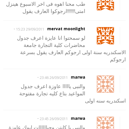
طب محنا اهوه فى اخر الاسبوع هينزل
امتى!!!!!!!ارجوكوا العارف يقول
-
mervat moonlight
29/09/2011 15:23
لو سمحتوا انا عايزة اعرف جدول
محاضرات كلية التجارة جامعة
الاسكندريه سنة اولى ارجوكم العارف يقول بسرعة
ارجوكم
-
marwa
26/09/2011 23:46
والنبى يااااا عاوزة اعرف جدول
المواعيد بتاع كليه تجارة مفتوحة
اسكندريه سنه اولى
-
marwa
26/09/2011 23:45
والنبى يا كابتن وحياااااات ابوك عاوزة