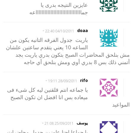
عايزين النتيجه بدرى يا
جماااااااااااااااااااااااااااااااعه
-
doaa
04/10/2011 22:40
ياريت جدول الفرقه التانيه يكون من
الساعه 10 يعني يتقدم ساعتين علشان
مش بنلحق المحاضرات الصبح بتكون بدري ياريت بجد
أتمني ذلك بس 8 بدري أوي ومش بنلحق أي حاجه
-
rifo
28/09/2011 19:11
يا جماعه انتم قلقنين ليه كل شىء فى
ميعاده بس انا افضل ان تكون الصبح
المواعيد
-
يوسف
25/09/2011 21:08
يا جماعا احنا عاوزين جدول محاضرات