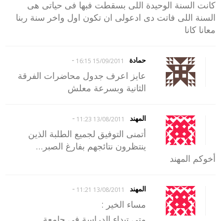
كانت السنة الوحيدة اللى بسقطت فبها فى حياتى هى
السنة اللى فاتت دى ادعولى ان تكون اول واخر سنة ربنا
معانا كانا
-
حمادة
15/09/2011 16:15
عايز اعرف جدول محاضرات الفرقة
الثانية وبسرعة معلش
-
المهند
13/08/2011 11:23
أتمنى التوفيق لجميع الطلبة الذين
ينتظرون نتائجهم بفارغ الصبر…
أخوكم المهند
-
المهند
13/08/2011 11:21
مساء الخير :
متى تبداء الدراسة في جامعة