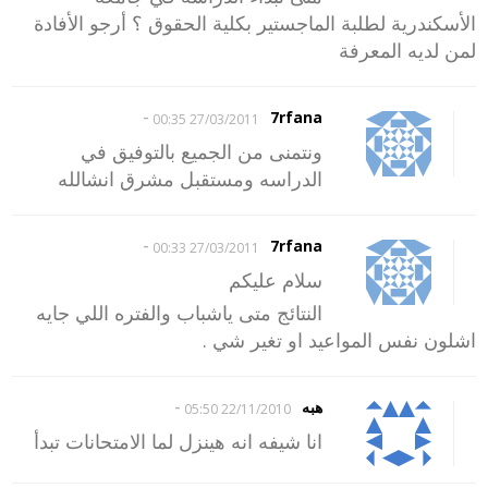
الأسكندرية لطلبة الماجستير بكلية الحقوق ؟ أرجو الأفادة
لمن لديه المعرفة
-
7rfana
27/03/2011 00:35
ونتمنى من الجميع بالتوفيق في
الدراسه ومستقبل مشرق انشالله
-
7rfana
27/03/2011 00:33
سلام عليكم
النتائج متى ياشباب والفتره اللي جايه
اشلون نفس المواعيد او تغير شي .
-
هبه
22/11/2010 05:50
انا شيفه انه هينزل لما الامتحانات تبدأ