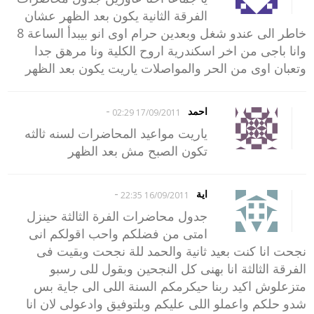
الفرقة الثانية يكون بعد الظهر عشان
خاطر الى عندو شغل وبعدين حرام اوى انو بيبدأ الساعة 8
وانا باجى من اخر اسكندرية اروح الكلية ونا مرهق جدا
وتعبان اوى من الحر والمواصلات ياريت يكون بعد الظهر
-
احمد
17/09/2011 02:29
ياريت مواعيد المحاضرات لسنه ثالثه
تكون الصبح مش بعد الظهر
-
اية
16/09/2011 22:35
جدول محاضرات الفرة الثالثة حينزل
امتى من فضلكم واحب اقولكم انى
نجحت انا كنت بعيد ثانية والحمد للة نجحت وبقيت فى
الفرقة الثالثة انا بهنى كل النجحين وبقول للى رسبو
متزعلوش اكيد ربنا حيكرمكم السنة اللى الى جاية بس
شدو حلكم واعملو اللى عليكم وبلتوفيق وادعولى لان انا