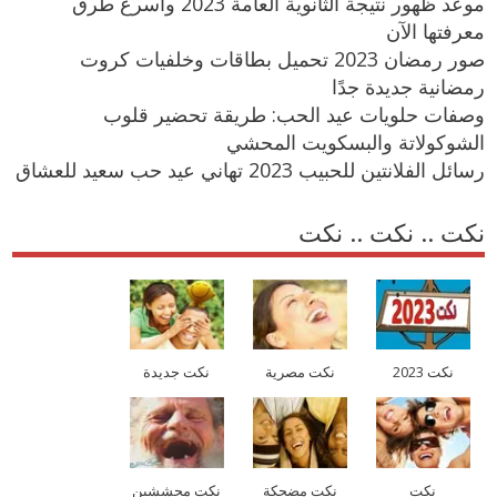
موعد ظهور نتيجة الثانوية العامة 2023 وأسرع طرق
معرفتها الآن
صور رمضان 2023 تحميل بطاقات وخلفيات كروت
رمضانية جديدة جدًا
وصفات حلويات عيد الحب: طريقة تحضير قلوب
الشوكولاتة والبسكويت المحشي
رسائل الفلانتين للحبيب 2023 تهاني عيد حب سعيد للعشاق
نكت .. نكت .. نكت
نكت 2023
نكت مصرية
نكت جديدة
نكت
نكت مضحكة
نكت محششين