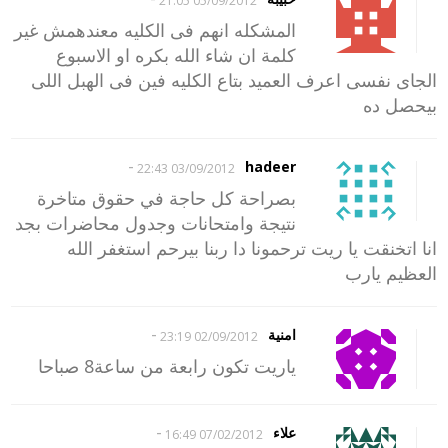
05/09/2012 21:05
المشكله انهم فى الكليه معندهمش غير
كلمة ان شاء الله بكره او الاسبوع
الجاى نفسى اعرف العميد بتاع الكليه فين فى الهبل اللى
بيحصل ده
-
hadeer
03/09/2012 22:43
بصراحة كل حاجة في حقوق متاخرة
نتيجة وامتحانات وجدول محاضرات بجد
انا اتخنقت يا ريت ترحمونا دا ربنا بيرحم استغفر الله
العظيم يارب
-
امنية
02/09/2012 23:19
ياريت تكون رابعة من ساعة8 صباحا
-
علاء
07/02/2012 16:49