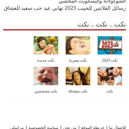
الشوكولاتة والبسكويت المحشي
رسائل الفلانتين للحبيب 2023 تهاني عيد حب سعيد للعشاق
نكت .. نكت .. نكت
نكت 2023
نكت مصرية
نكت جديدة
نكت
نكت مضحكة
نكت محششين
للاتصال بنا
|
خريطة الموقع
|
من نحن
|
سياسة الخصوصية
|
مراسلي